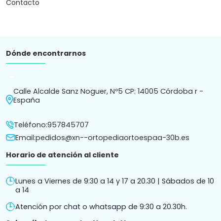
a 14
Atención por chat o whatsapp de 9:30 a 20.30h.
Subscríbete a nuestro Newsletter
Recibe en tu correo novedades y consejos.
Política de
Política de
Términos y condiciones
Aviso
cookies
privacidad
de compra
legal
Ortopedia Ortoespaña S.L. ha sido beneficiaria de Fondos
Europeos cuyo objetivo es la mejora de la competitividad de
las PYMES, y gracias al cual ha puesto en marcha un Plan de
Acción con el objetivo de reforzar la digitalización y la