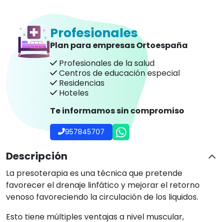
venoso favoreciendo la circulación de los liquidos.
Esto tiene múltiples ventajas a nivel muscular,
articular y dérmico, a la vez que refuerza los tejidos
conectivos. Disminuye el estrés provocando
bienestar y relajación.
La presoterapia funciona aplicando la banda en la
zona abdominal y accionando el compresor (no
incluido) que infla y desinfla la faja y permite que los
líquidos vayan distribuyendose a lo largo de la zona
interesada.
Con un tratamiento de presoterapia abdominal
disminuirá líquidos que son propensos a acumularse
en la zona, para ello, esta disponible esta banda de
Moretti Ibérica España
fabricada en diferentes
medidas: