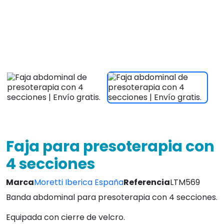
Banda abdominal para presoterapia con 4 secciones.
Equipada con cierre de velcro.
Disponible en dos medidas diferentes.
Ver caracteristicas
44,00 €
IVA INCLUIDO
¡Envio en 24/72hrs!
4.8
Leer Opiniones
Envío 5.94 € en
Atc. inmediata
24/72 Horas a España
L-V 9 a 20:30
Peninsular
14 días
3 años