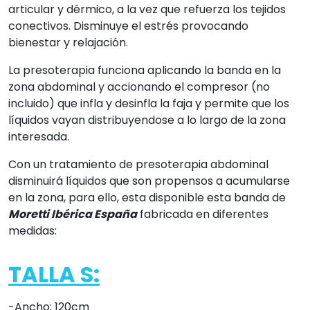
TALLA S:
-Ancho: 120cm
-Alto: 40cm
-Circunferencia abdominal ajustable: 90-110cm
TALLA L:
- Ancho:145cm
- Alto:40cm
- Circunferencia abdominal ajustable. 115-135cm
Puede adquirir el compresor 'ADVANCE' para utilizarlo
con esta faja de presoterapia, en el siguiente enlace:
https://xn--ortopediaortoespaña-