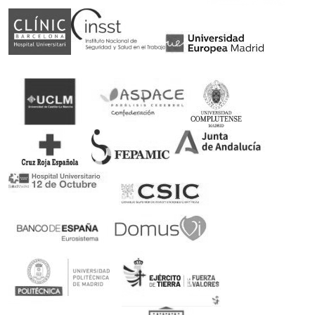
Somos patrocinadores de deporte adaptado
Rubén Castilla, Oscar Egéa y Victor Carretón son
nuestros embajadores
Ortopedia concertada con el Servicio Andaluz de
Salud
Podrás canjear tu receta en nuestra ortopedia
100% Pago seguro
Encriptación SSL de último nivel con múltiples
formas de pago
Devolución en 14 días sin compromiso