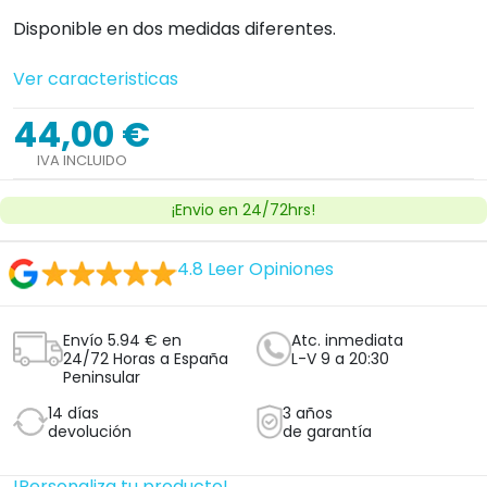
devolución
de garantía
!Personaliza tu producto!
Cantidad


Añadir al carrito
Ver licencia
Establecimiento sanitario autorizado.
¿Tienes dudas con este producto?
Nosotros te llamamos, haz clic aquí
Clica aquí y te llamará un técnico ortopedico
experto sin compromiso.
Opciones de Producto
TALLA