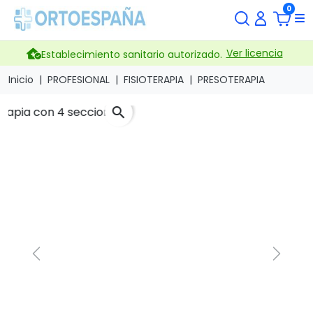
0
Ver licencia
Establecimiento sanitario autorizado.
Inicio
PROFESIONAL
FISIOTERAPIA
PRESOTERAPIA
search
Previous
Next
Faja para presoterapia con
4 secciones
Marca
Moretti Iberica España
Referencia
LTM569