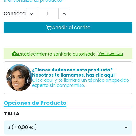
Profesionales
Plan para empresas Ortoespaña
Profesionales de la salud
Centros de educación especial
Residencias
Hoteles
Te informamos sin compromiso
957845707
Descripción
La presoterapia es una técnica que pretende
favorecer el drenaje linfático y mejorar el retorno