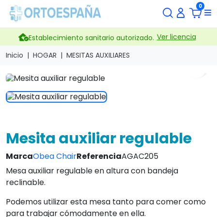
0
Ver licencia
Establecimiento sanitario autorizado.
Inicio
HOGAR
MESITAS AUXILIARES
search
Mesita auxiliar regulable
Marca
Obea Chair
Referencia
AGAC205
Mesa auxiliar regulable en altura con bandeja
reclinable.
Podemos utilizar esta mesa tanto para comer como
para trabajar cómodamente en ella.