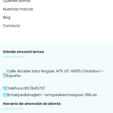
Quiénes somos
Nuestras marcas
Blog
Contacto
Dónde encontrarnos
arrow_drop_down
Calle Alcalde Sanz Noguer, Nº5 CP: 14005 Córdoba r -
España
Teléfono:
957845707
Email:
pedidos@xn--ortopediaortoespaa-30b.es
Horario de atención al cliente