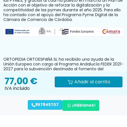
las PYMES, y gracias al cual ha puesto en marcha un Plan de
Acción con el objetivo de reforzar la digitalización y la
competitividad de las pymes durante el año 2025. Para ello
ha contado con el apoyo del Programa Pyme Digital de la
Cámara de Comercio de Córdoba.
ORTOPEDIA ORTOESPAÑA SL ha recibido una ayuda de la
Unión Europea con cargo al Programa Andalucía FEDER 2021-
2027 para la subvención destinada al fomento del
crecimiento, la competitividad y la consolidación de las
77,00 €
personas trabajadoras autónomas y pymes comerciales y
Añadir al carrito
artesanas, mediante la mejora del equipamiento
IVA incluido
productivo, instalaciones u otros activos fijos (reforma y
acondicionamiento del local comercial). N.º Expediente:
PYM242024CO000000028.
957845707
¡Háblanos!