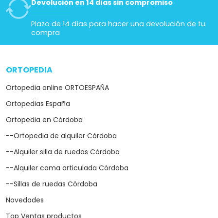
Devolución en 14 días sin compromiso
Plazo de 14 días para hacer una devolución de tu
compra
ORTOPEDIA
arrow_drop_down
Ortopedia online ORTOESPAÑA
Ortopedias España
Ortopedia en Córdoba
--Ortopedia de alquiler Córdoba
--Alquiler silla de ruedas Córdoba
--Alquiler cama articulada Córdoba
--Sillas de ruedas Córdoba
Novedades
Top Ventas productos