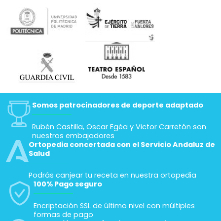
Somos patrocinadores de deporte adaptado
Rubén Castilla, Oscar Egéa y Victor Carretón son
nuestros embajadores
Ortopedia concertada con el Servicio Andaluz de
Salud
Podrás canjear tu receta en nuestra ortopedia
100% Pago seguro
Encriptación SSL de último nivel con múltiples
formas de pago