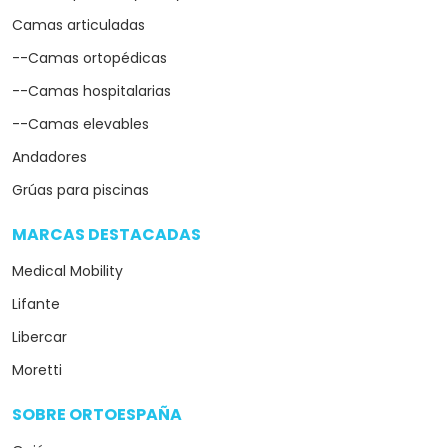
Camas articuladas
--Camas ortopédicas
--Camas hospitalarias
--Camas elevables
Andadores
Grúas para piscinas
MARCAS DESTACADAS
arrow_drop_down
Medical Mobility
Lifante
Libercar
Moretti
SOBRE ORTOESPAÑA
arrow_drop_down