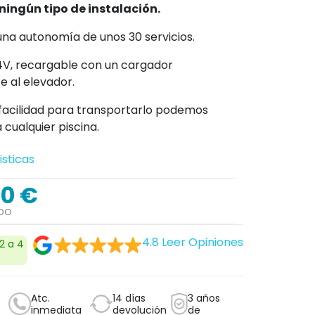
ningún tipo de instalación.
una autonomía de unos 30 servicios.
4V, recargable con un cargador
e al elevador.
 facilidad para transportarlo podemos
 cualquier piscina.
isticas
00 €
IDO
4.8
Leer Opiniones
 2 a 4
Atc.
14 días
3 años
inmediata
devolución
de