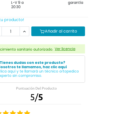
L-V 9 a
garantía
20:30
tu producto!
Añadir al carrito

Ver licencia
cimiento sanitario autorizado.
Tienes dudas con este producto?
osotros te llamamos, haz clic aquí
lica aquí y te llamará un técnico ortopedico
xperto sin compromiso.
Puntuación Del Producto
5
/
5