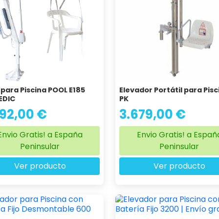
para Piscina POOL E185
Elevador Portátil para Pisc
EDIC
PK
092,00 €
3.679,00 €
Envio Gratis! a España
Envio Gratis! a Españ
Peninsular
Peninsular
Ver producto
Ver producto