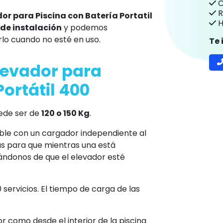
C
R
or para Piscina con Batería Portatil
H
de instalación
y podemos
rlo cuando no esté en uso.
Te
levador para
Portátil 400
ede ser de
120 o 150 Kg
.
ble con un cargador independiente al
as para que mientras una está
ándonos de que el elevador esté
servicios. El tiempo de carga de las
r como desde el interior de la piscina