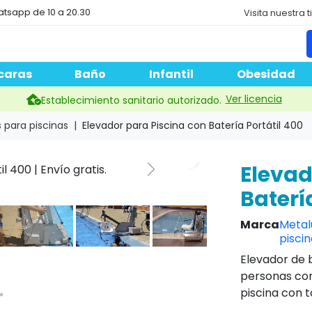
atsapp de 10 a 20.30
Visita nuestra 
caras
Baño
Infantil
Obesidad
Ver licencia
Establecimiento sanitario autorizado.
 para piscinas
Elevador para Piscina con Batería Portátil 400
search
Elevad
Next
Baterí
Marca
Metal
pisci
Elevador de 
personas con
piscina con 