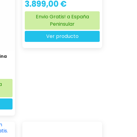
3.899,00 €
Envio Gratis! a España
Peninsular
Ver producto
ina
a