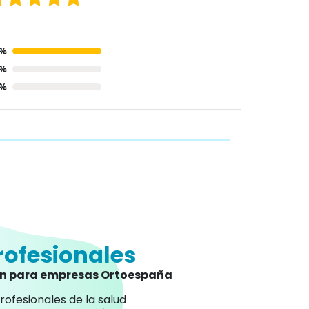
0%
0%
0%
rofesionales
an para empresas Ortoespaña
rofesionales de la salud