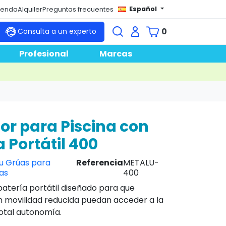
Español
tienda
Alquiler
Preguntas frecuentes
0
Consulta a un experto
Profesional
Marcas
or para Piscina con
a Portátil 400
u Grúas para
Referencia
METALU-
nas
400
batería portátil diseñado para que
 movilidad reducida puedan acceder a la
total autonomía.