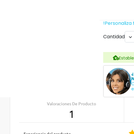
!Personaliza 
Cantidad

Estable
¿
N
C
e
Valoraciones De Producto
1