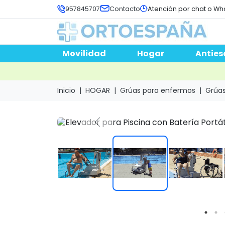
957845707
Contacto
Atención por chat o Wh
Movilidad
Hogar
Anties
Inicio
HOGAR
Grúas para enfermos
Grúas
Previous