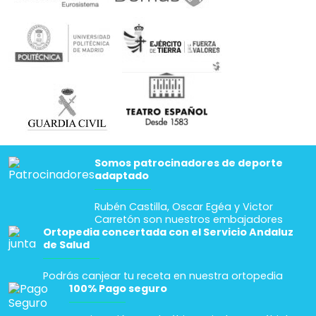
Somos patrocinadores de deporte
adaptado
Rubén Castilla, Oscar Egéa y Victor
Carretón son nuestros embajadores
Ortopedia concertada con el Servicio Andaluz
de Salud
Podrás canjear tu receta en nuestra ortopedia
100% Pago seguro