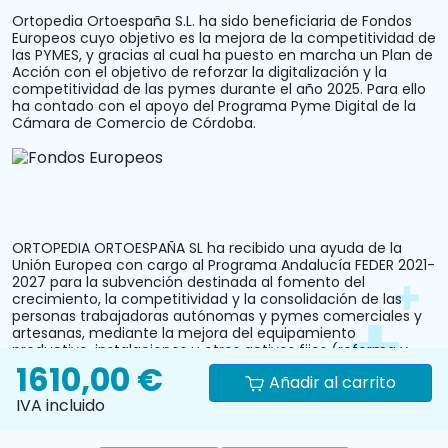
Ortopedia Ortoespaña S.L. ha sido beneficiaria de Fondos
Europeos cuyo objetivo es la mejora de la competitividad de
las PYMES, y gracias al cual ha puesto en marcha un Plan de
Acción con el objetivo de reforzar la digitalización y la
competitividad de las pymes durante el año 2025. Para ello
ha contado con el apoyo del Programa Pyme Digital de la
Cámara de Comercio de Córdoba.
ORTOPEDIA ORTOESPAÑA SL ha recibido una ayuda de la
Unión Europea con cargo al Programa Andalucía FEDER 2021-
2027 para la subvención destinada al fomento del
crecimiento, la competitividad y la consolidación de las
personas trabajadoras autónomas y pymes comerciales y
artesanas, mediante la mejora del equipamiento
productivo, instalaciones u otros activos fijos (reforma y
acondicionamiento del local comercial). N.º Expediente:
1610,00 €
Añadir al carrito
PYM242024CO000000028.
IVA incluido