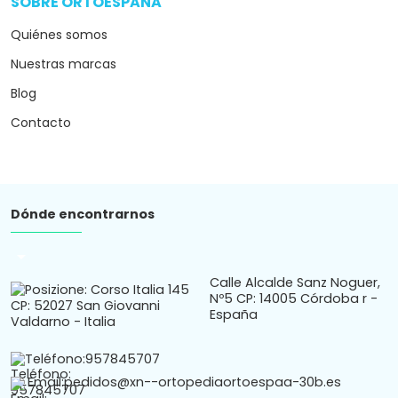
SOBRE ORTOESPAÑA
arrow_drop_down
Quiénes somos
Nuestras marcas
Blog
Contacto
Dónde encontrarnos
arrow_drop_down
Calle Alcalde Sanz Noguer,
Nº5 CP: 14005 Córdoba r -
España
Teléfono:
957845707
Email:
pedidos@xn--ortopediaortoespaa-30b.es