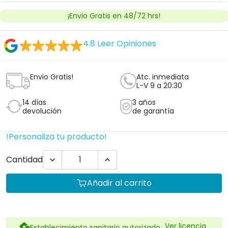
¡Envio Gratis en 48/72 hrs!
4.8
Leer Opiniones
Envio Gratis!
Atc. inmediata
L-V 9 a 20:30
14 días
3 años
devolución
de garantía
!Personaliza tu producto!
Cantidad


Añadir al carrito
Ver licencia
Establecimiento sanitario autorizado.