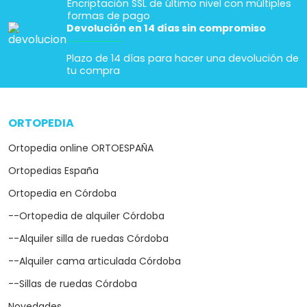
Encriptación SSL de último nivel con múltiples
formas de pago
Devolución en 14 días sin compromiso
Plazo de 14 días para hacer una devolución de
tu compra
ORTOPEDIA
arrow_drop_down
Ortopedia online ORTOESPAÑA
Ortopedias España
Ortopedia en Córdoba
--Ortopedia de alquiler Córdoba
--Alquiler silla de ruedas Córdoba
--Alquiler cama articulada Córdoba
--Sillas de ruedas Córdoba
Novedades