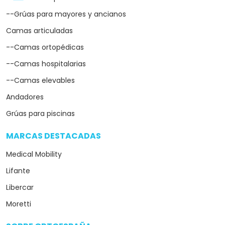
--Grúas para mayores y ancianos
Camas articuladas
--Camas ortopédicas
--Camas hospitalarias
--Camas elevables
Andadores
Grúas para piscinas
MARCAS DESTACADAS
arrow_drop_down
Medical Mobility
Lifante
Libercar
Moretti