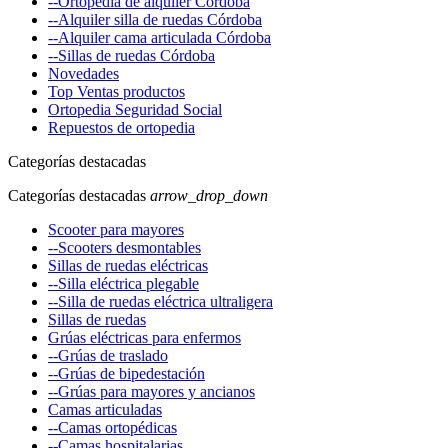
--Ortopedia de alquiler Córdoba
--Alquiler silla de ruedas Córdoba
--Alquiler cama articulada Córdoba
--Sillas de ruedas Córdoba
Novedades
Top Ventas productos
Ortopedia Seguridad Social
Repuestos de ortopedia
Categorías destacadas
Categorías destacadas
arrow_drop_down
Scooter para mayores
--Scooters desmontables
Sillas de ruedas eléctricas
--Silla eléctrica plegable
--Silla de ruedas eléctrica ultraligera
Sillas de ruedas
Grúas eléctricas para enfermos
--Grúas de traslado
--Grúas de bipedestación
--Grúas para mayores y ancianos
Camas articuladas
--Camas ortopédicas
--Camas hospitalarias