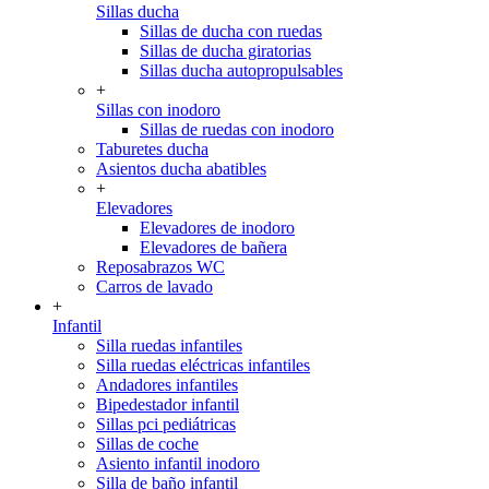
Sillas ducha
Sillas de ducha con ruedas
Sillas de ducha giratorias
Sillas ducha autopropulsables
+
Sillas con inodoro
Sillas de ruedas con inodoro
Taburetes ducha
Asientos ducha abatibles
+
Elevadores
Elevadores de inodoro
Elevadores de bañera
Reposabrazos WC
Carros de lavado
+
Infantil
Silla ruedas infantiles
Silla ruedas eléctricas infantiles
Andadores infantiles
Bipedestador infantil
Sillas pci pediátricas
Sillas de coche
Asiento infantil inodoro
Silla de baño infantil