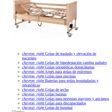
chevron_right
Grúas de traslado y elevación de
pacientes
chevron_right
Grúas de bipedestación cambia pañales
chevron_right
Grúas ortopédicas domiciliarias
chevron_right
Arnés para grúas de enfermos
chevron_right
Grúas para piscinas
chevron_right
Baterías para grúas hospitalarias y
ortopédicas
chevron_right
Grúas de techo
chevron_right
Grúas baratas
chevron_right
Grúas para personas mayores y ancianos
chevron_right
Grúas para discapacitados
chevron_right
Grúas de hospital