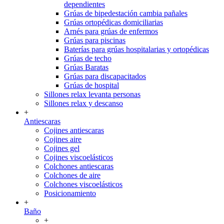
dependientes
Grúas de bipedestación cambia pañales
Grúas ortopédicas domiciliarias
Arnés para grúas de enfermos
Grúas para piscinas
Baterías para grúas hospitalarias y ortopédicas
Grúas de techo
Grúas Baratas
Grúas para discapacitados
Grúas de hospital
Sillones relax levanta personas
Sillones relax y descanso
+
Antiescaras
Cojines antiescaras
Cojines aire
Cojines gel
Cojines viscoelásticos
Colchones antiescaras
Colchones de aire
Colchones viscoelásticos
Posicionamiento
+
Baño
+