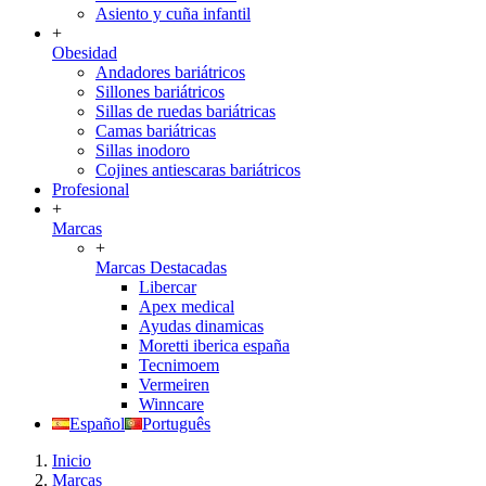
Asiento y cuña infantil
+
Obesidad
Andadores bariátricos
Sillones bariátricos
Sillas de ruedas bariátricas
Camas bariátricas
Sillas inodoro
Cojines antiescaras bariátricos
Profesional
+
Marcas
+
Marcas Destacadas
Libercar
Apex medical
Ayudas dinamicas
Moretti iberica españa
Tecnimoem
Vermeiren
Winncare
Español
Português
Inicio
Marcas