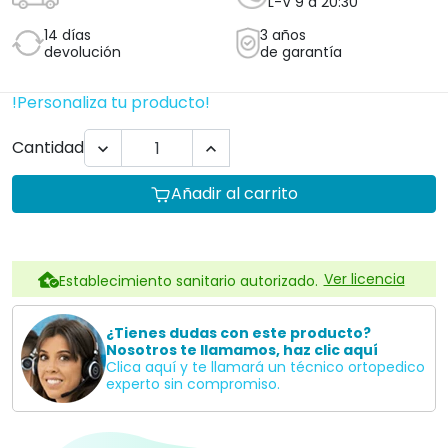
Profesionales
Plan para empresas Ortoespaña
Profesionales de la salud
Centros de educación especial
Residencias
Hoteles
Te informamos sin compromiso
957845707
Descripción
El elevador de bañera inflable Dulceo es de la casa
EMO
.
CARACTERÍSTICAS