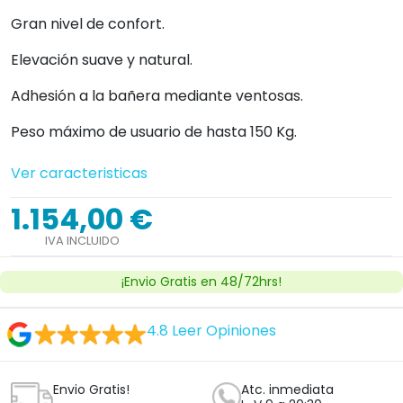
Envio Gratis!
Atc. inmediata
L-V 9 a 20:30
14 días
3 años
devolución
de garantía
!Personaliza tu producto!
Cantidad


Añadir al carrito
Ver licencia
Establecimiento sanitario autorizado.
¿Tienes dudas con este producto?
Nosotros te llamamos, haz clic aquí
Clica aquí y te llamará un técnico ortopedico
experto sin compromiso.