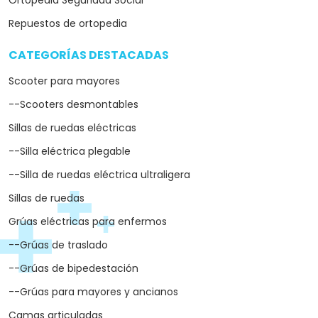
--Grúas para mayores y ancianos
Camas articuladas
--Camas ortopédicas
--Camas hospitalarias
--Camas elevables
Andadores
Grúas para piscinas
MARCAS DESTACADAS
arrow_drop_down
Medical Mobility
Lifante
Libercar
Moretti
SOBRE ORTOESPAÑA
arrow_drop_down