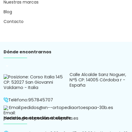
Lunes a Viernes de 9:30 a 14 y 17 a 20.30 | Sábados de 10
a 14
Atención por chat o whatsapp de 9:30 a 20.30h.
Subscríbete a nuestro Newsletter
Recibe en tu correo novedades y consejos.
Política de
Política de
Términos y condiciones
Aviso
cookies
privacidad
de compra
legal
Ortopedia Ortoespaña S.L. ha sido beneficiaria de Fondos