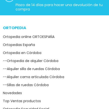
Top Ventas productos
Ortopedia Seguridad Social
Repuestos de ortopedia
CATEGORÍAS DESTACADAS
arrow_drop_down
Scooter para mayores
--Scooters desmontables
Sillas de ruedas eléctricas
--Silla eléctrica plegable
--Silla de ruedas eléctrica ultraligera
Sillas de ruedas
Grúas eléctricas para enfermos
--Grúas de traslado
--Grúas de bipedestación