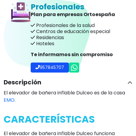
El elevador de bañera inflable Dulceo funciona
mediante presión de aire e inflado de cojines para
subir y bajar el asiento.
De un gran confort ya que el asiento y el respaldo es
hinchable.
De una alta seguridad gracias a la suavidad de los
cojines.
Control remoto.
Equipado con un compresor de baja presión que
permanece fuera del baño, sin cable eléctrico
sumergido.
Elevación suave y natural.
Adhesión a la bañera por medio de ventosas.