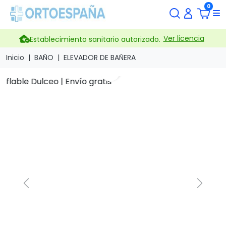
0
Ver licencia
Establecimiento sanitario autorizado.
Inicio
BAÑO
ELEVADOR DE BAÑERA
search
Previous
Next
Elevador de Bañera
Inflable Dulceo
Marca
EMO
Referencia
60005000010
Es un elevador de bañera inflable.