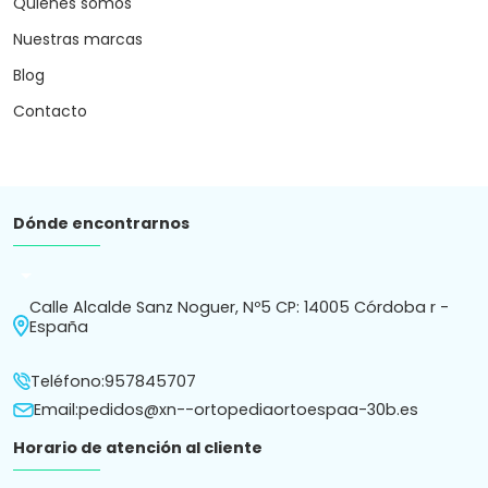
Quiénes somos
Nuestras marcas
Blog
Contacto
Dónde encontrarnos
arrow_drop_down
Calle Alcalde Sanz Noguer, Nº5 CP: 14005 Córdoba r -
España
Teléfono:
957845707
Email:
pedidos@xn--ortopediaortoespaa-30b.es
Horario de atención al cliente