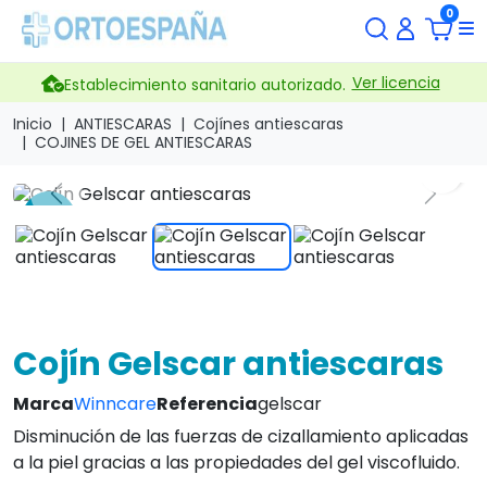
0
Ver licencia
Establecimiento sanitario autorizado.
Inicio
ANTIESCARAS
Cojínes antiescaras
COJINES DE GEL ANTIESCARAS
search
Previous
Next
-15 %
Cojín Gelscar antiescaras
Marca
Winncare
Referencia
gelscar
Disminución de las fuerzas de cizallamiento aplicadas
a la piel gracias a las propiedades del gel viscofluido.