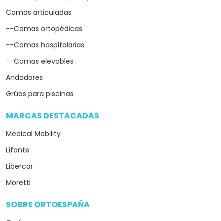
Camas articuladas
--Camas ortopédicas
--Camas hospitalarias
--Camas elevables
Andadores
Grúas para piscinas
MARCAS DESTACADAS
arrow_drop_down
Medical Mobility
Lifante
Libercar
Moretti
SOBRE ORTOESPAÑA
arrow_drop_down