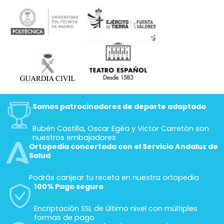
Somos patrocinadores de deporte adaptado
Rubén Castilla, Oscar Egéa y Victor Carretón son
nuestros embajadores
Ortopedia concertada con el Servicio Andaluz de
Salud
Podrás canjear tu receta en nuestra ortopedia
100% Pago seguro
Encriptación SSL de último nivel con múltiples
formas de pago