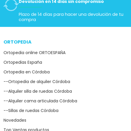
Devolución en 14 días sin compromiso
Plazo de 14 días para hacer una devolución de tu
compra
ORTOPEDIA
arrow_drop_down
Ortopedia online ORTOESPAÑA
Ortopedias España
Ortopedia en Córdoba
--Ortopedia de alquiler Córdoba
--Alquiler silla de ruedas Córdoba
--Alquiler cama articulada Córdoba
--Sillas de ruedas Córdoba
Novedades
Top Ventas productos