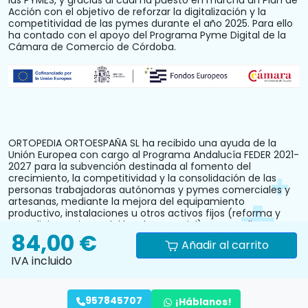
las PYMES, y gracias al cual ha puesto en marcha un Plan de
Acción con el objetivo de reforzar la digitalización y la
competitividad de las pymes durante el año 2025. Para ello
ha contado con el apoyo del Programa Pyme Digital de la
Cámara de Comercio de Córdoba.
ORTOPEDIA ORTOESPAÑA SL ha recibido una ayuda de la
Unión Europea con cargo al Programa Andalucía FEDER 2021-
2027 para la subvención destinada al fomento del
crecimiento, la competitividad y la consolidación de las
personas trabajadoras autónomas y pymes comerciales y
artesanas, mediante la mejora del equipamiento
productivo, instalaciones u otros activos fijos (reforma y
acondicionamiento del local comercial). N.º Expediente:
84,00 €
PYM242024CO000000028.
Añadir al carrito
IVA incluido
957845707
¡Háblanos!