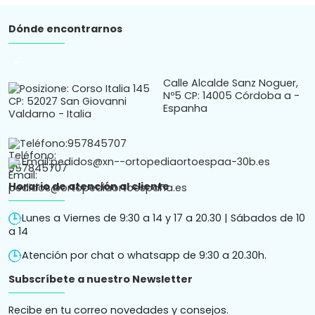
Dónde encontrarnos
arrow_drop_down
Calle Alcalde Sanz Noguer,
Nº5 CP: 14005 Córdoba a -
Espanha
Teléfono:
957845707
Email:
pedidos@xn--ortopediaortoespaa-30b.es
Horario de atención al cliente
Lunes a Viernes de 9:30 a 14 y 17 a 20.30 | Sábados de 10
a 14
Atención por chat o whatsapp de 9:30 a 20.30h.
Subscríbete a nuestro Newsletter
Recibe en tu correo novedades y consejos.