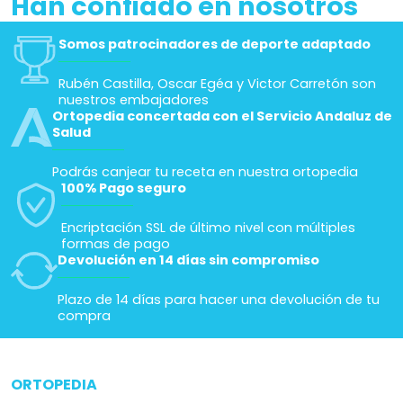
Han confiado en nosotros
Somos patrocinadores de deporte adaptado
Rubén Castilla, Oscar Egéa y Victor Carretón son
nuestros embajadores
Ortopedia concertada con el Servicio Andaluz de
Salud
Podrás canjear tu receta en nuestra ortopedia
100% Pago seguro
Encriptación SSL de último nivel con múltiples
formas de pago
Devolución en 14 días sin compromiso
Plazo de 14 días para hacer una devolución de tu
compra
ORTOPEDIA
arrow_drop_down