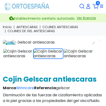
0
Ver licencia
Establecimiento sanitario autorizado.
Início
ANTIESCARAS
COJINES ANTIESCARAS
COJINES DE GEL ANTIESCARAS
search
Previous
Next
-15 %
Cojín Gelscar antiescaras
Marca
Winncare
Referencia
gelscar
Disminución de las fuerzas de cizallamiento aplicadas
a la piel gracias a las propiedades del gel viscofluido.