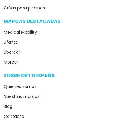
Grúas para piscinas
MARCAS DESTACADAS
arrow_drop_down
Medical Mobility
Lifante
Libercar
Moretti
SOBRE ORTOESPAÑA
arrow_drop_down
Quiénes somos
Nuestras marcas
Blog
Contacto