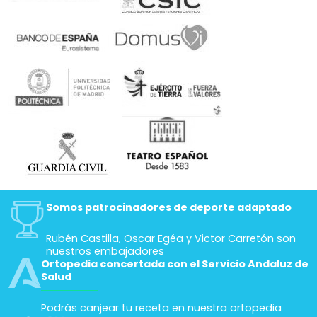
Somos patrocinadores de deporte adaptado
Rubén Castilla, Oscar Egéa y Victor Carretón son
nuestros embajadores
Ortopedia concertada con el Servicio Andaluz de
Salud
Podrás canjear tu receta en nuestra ortopedia