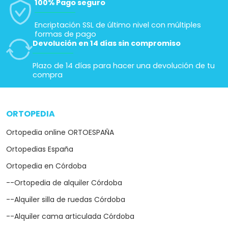
100% Pago seguro
Encriptación SSL de último nivel con múltiples
formas de pago
Devolución en 14 días sin compromiso
Plazo de 14 días para hacer una devolución de tu
compra
ORTOPEDIA
arrow_drop_down
Ortopedia online ORTOESPAÑA
Ortopedias España
Ortopedia en Córdoba
--Ortopedia de alquiler Córdoba
--Alquiler silla de ruedas Córdoba
--Alquiler cama articulada Córdoba