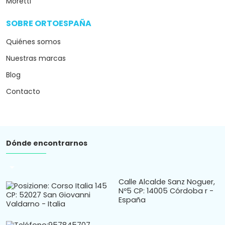
Moretti
SOBRE ORTOESPAÑA
arrow_drop_down
Quiénes somos
Nuestras marcas
Blog
Contacto
Dónde encontrarnos
arrow_drop_down
Calle Alcalde Sanz Noguer,
Nº5 CP: 14005 Córdoba r -
España
Teléfono:
957845707