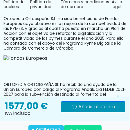
Política de
Política de
Términos y condiciones
Aviso
cookies
privacidad
de compra
legal
Ortopedia Ortoespaña S.L. ha sido beneficiaria de Fondos
Europeos cuyo objetivo es la mejora de la competitividad de
las PYMES, y gracias al cual ha puesto en marcha un Plan de
Acción con el objetivo de reforzar la digitalización y la
competitividad de las pymes durante el año 2025. Para ello
ha contado con el apoyo del Programa Pyme Digital de la
Cámara de Comercio de Córdoba.
ORTOPEDIA ORTOESPAÑA SL ha recibido una ayuda de la
Unión Europea con cargo al Programa Andalucía FEDER 2021-
2027 para la subvención destinada al fomento del
crecimiento, la competitividad y la consolidación de las
1577,00 €
personas trabajadoras autónomas y pymes comerciales y
Añadir al carrito
artesanas, mediante la mejora del equipamiento
IVA incluido
productivo, instalaciones u otros activos fijos (reforma y
acondicionamiento del local comercial). N.º Expediente:
PYM242024CO000000028.