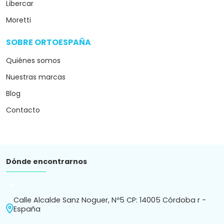
Libercar
Moretti
SOBRE ORTOESPAÑA
arrow_drop_down
Quiénes somos
Nuestras marcas
Blog
Contacto
Dónde encontrarnos
arrow_drop_down
Calle Alcalde Sanz Noguer, Nº5 CP: 14005 Córdoba r -
España