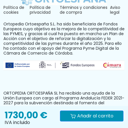
Política de
Política de
Términos y condiciones
Aviso
cookies
privacidad
de compra
legal
Ortopedia Ortoespaña S.L. ha sido beneficiaria de Fondos
Europeos cuyo objetivo es la mejora de la competitividad de
las PYMES, y gracias al cual ha puesto en marcha un Plan de
Acción con el objetivo de reforzar la digitalización y la
competitividad de las pymes durante el año 2025. Para ello
ha contado con el apoyo del Programa Pyme Digital de la
Cámara de Comercio de Córdoba.
ORTOPEDIA ORTOESPAÑA SL ha recibido una ayuda de la
Unión Europea con cargo al Programa Andalucía FEDER 2021-
2027 para la subvención destinada al fomento del
crecimiento, la competitividad y la consolidación de las
1730,00 €
personas trabajadoras autónomas y pymes comerciales y
Añadir al carrito
artesanas, mediante la mejora del equipamiento
IVA incluido
productivo, instalaciones u otros activos fijos (reforma y
acondicionamiento del local comercial). N.º Expediente: