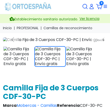
0
Ver licencia
Establecimiento sanitario autorizado.
Inicio
PROFESIONAL
Camillas de reconocimiento
search
Previous
Next
Camilla Fija de 3 Cuerpos
CDF-30-PC
Marca
Mobercas - Camillas
Referencia
CDF-30-PC