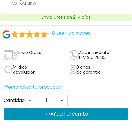
IVA INCLUIDO
¡Envio Gratis en 2-4 días!
4.8
Leer Opiniones
Envio Gratis!
Atc. inmediata
L-V 9 a 20:30
14 días
3 años
devolución
de garantía
!Personaliza tu producto!
Cantidad


Añadir al carrito