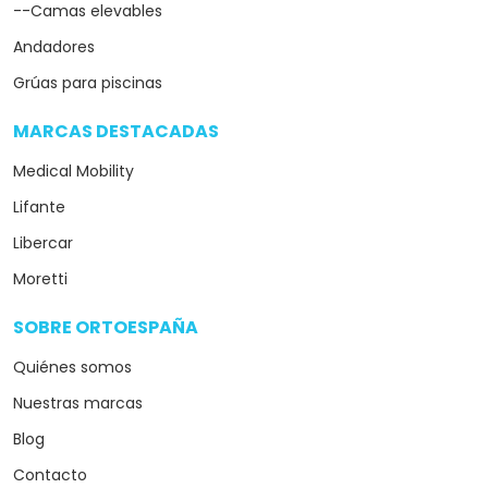
--Camas elevables
Andadores
Grúas para piscinas
MARCAS DESTACADAS
arrow_drop_down
Medical Mobility
Lifante
Libercar
Moretti
SOBRE ORTOESPAÑA
arrow_drop_down
Quiénes somos
Nuestras marcas
Blog
Contacto