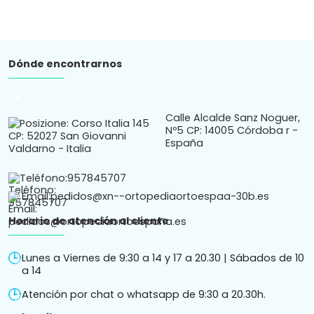
Dónde encontrarnos
arrow_drop_down
Calle Alcalde Sanz Noguer,
Nº5 CP: 14005 Córdoba r -
España
Teléfono:
957845707
Email:
pedidos@xn--ortopediaortoespaa-30b.es
Horario de atención al cliente
Lunes a Viernes de 9:30 a 14 y 17 a 20.30 | Sábados de 10
a 14
Atención por chat o whatsapp de 9:30 a 20.30h.