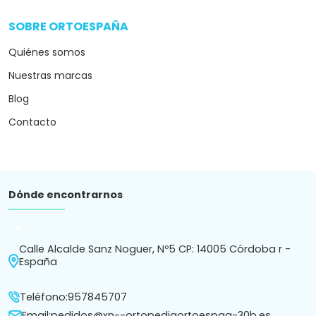
SOBRE ORTOESPAÑA
arrow_drop_down
Quiénes somos
Nuestras marcas
Blog
Contacto
Dónde encontrarnos
arrow_drop_down
Calle Alcalde Sanz Noguer, Nº5 CP: 14005 Córdoba r -
España
Teléfono:
957845707
Email:
pedidos@xn--ortopediaortoespaa-30b.es