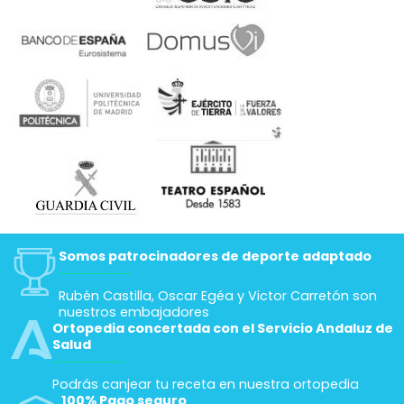
Somos patrocinadores de deporte adaptado
Rubén Castilla, Oscar Egéa y Victor Carretón son
nuestros embajadores
Ortopedia concertada con el Servicio Andaluz de
Salud
Podrás canjear tu receta en nuestra ortopedia
100% Pago seguro