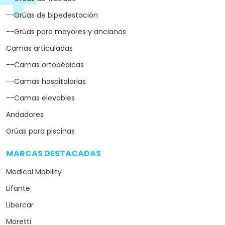
--Grúas de bipedestación
--Grúas para mayores y ancianos
Camas articuladas
--Camas ortopédicas
--Camas hospitalarias
--Camas elevables
Andadores
Grúas para piscinas
MARCAS DESTACADAS
arrow_drop_down
Medical Mobility
Lifante
Libercar
Moretti