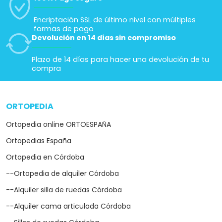
Encriptación SSL de último nivel con múltiples
formas de pago
Devolución en 14 días sin compromiso
Plazo de 14 días para hacer una devolución de tu
compra
ORTOPEDIA
arrow_drop_down
Ortopedia online ORTOESPAÑA
Ortopedias España
Ortopedia en Córdoba
--Ortopedia de alquiler Córdoba
--Alquiler silla de ruedas Córdoba
--Alquiler cama articulada Córdoba