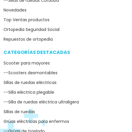
--Sillas de ruedas Córdoba
Novedades
Top Ventas productos
Ortopedia Seguridad Social
Repuestos de ortopedia
CATEGORÍAS DESTACADAS
arrow_drop_down
Scooter para mayores
--Scooters desmontables
Sillas de ruedas eléctricas
--Silla eléctrica plegable
--Silla de ruedas eléctrica ultraligera
Sillas de ruedas
Grúas eléctricas para enfermos
--Grúas de traslado