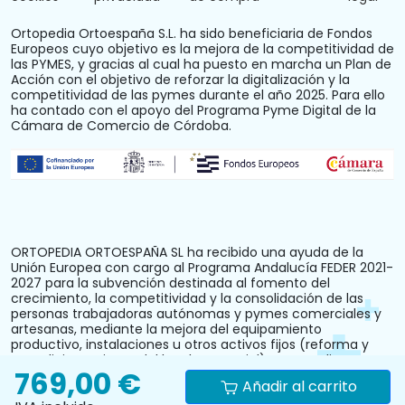
Ortopedia Ortoespaña S.L. ha sido beneficiaria de Fondos
Europeos cuyo objetivo es la mejora de la competitividad de
las PYMES, y gracias al cual ha puesto en marcha un Plan de
Acción con el objetivo de reforzar la digitalización y la
competitividad de las pymes durante el año 2025. Para ello
ha contado con el apoyo del Programa Pyme Digital de la
Cámara de Comercio de Córdoba.
ORTOPEDIA ORTOESPAÑA SL ha recibido una ayuda de la
Unión Europea con cargo al Programa Andalucía FEDER 2021-
2027 para la subvención destinada al fomento del
crecimiento, la competitividad y la consolidación de las
personas trabajadoras autónomas y pymes comerciales y
artesanas, mediante la mejora del equipamiento
productivo, instalaciones u otros activos fijos (reforma y
acondicionamiento del local comercial). N.º Expediente:
769,00 €
PYM242024CO000000028.
Añadir al carrito