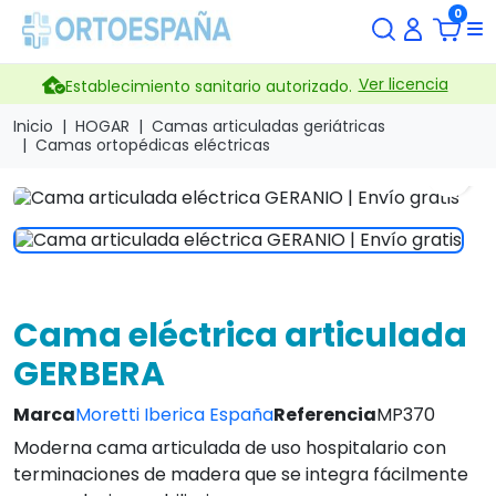
0
Ver licencia
Establecimiento sanitario autorizado.
Inicio
HOGAR
Camas articuladas geriátricas
Camas ortopédicas eléctricas
search
Cama eléctrica articulada
GERBERA
Marca
Moretti Iberica España
Referencia
MP370
Moderna cama articulada de uso hospitalario con
terminaciones de madera que se integra fácilmente