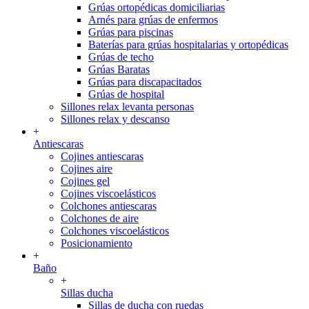
Grúas ortopédicas domiciliarias
Arnés para grúas de enfermos
Grúas para piscinas
Baterías para grúas hospitalarias y ortopédicas
Grúas de techo
Grúas Baratas
Grúas para discapacitados
Grúas de hospital
Sillones relax levanta personas
Sillones relax y descanso
+
Antiescaras
Cojines antiescaras
Cojines aire
Cojines gel
Cojines viscoelásticos
Colchones antiescaras
Colchones de aire
Colchones viscoelásticos
Posicionamiento
+
Baño
+
Sillas ducha
Sillas de ducha con ruedas