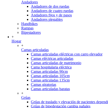
Andadores
Andadores de dos ruedas
Andadores de cuatro ruedas
Andadores fijos y de pasos
Andadores plegables
Handbikes
Rampas
Bipestadores
+
Hogar
+
Camas articuladas
Camas articuladas eléctricas con carro elevador
Camas eléctricas articuladas
Camas articuladas de matrimonio
Cama hospitalaria eléctrica
Camas articuladas 90cm
Camas articuladas 105cm
Camas articuladas 135cm
Camas giratorias
Camas articuladas baratas
+
Grúas
Grúas de traslado y elevación de pacientes depend
Grúas de bipedestación cambia pañales