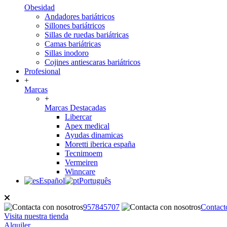
Obesidad
Andadores bariátricos
Sillones bariátricos
Sillas de ruedas bariátricas
Camas bariátricas
Sillas inodoro
Cojines antiescaras bariátricos
Profesional
+
Marcas
+
Marcas Destacadas
Libercar
Apex medical
Ayudas dinamicas
Moretti iberica españa
Tecnimoem
Vermeiren
Winncare
Español
Português
957845707
Contact
Visita nuestra tienda
Alquiler