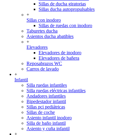
Sillas de ducha giratorias
Sillas ducha autopropulsables
+
Sillas con inodoro
Sillas de ruedas con inodoro
Taburetes ducha
Asientos ducha abatibles
+
Elevadores
Elevadores de inodoro
Elevadores de bañera
Reposabrazos WC
Carros de lavado
+
Infantil
Silla ruedas infantiles
Silla ruedas eléctricas infantiles
Andadores infantiles
Bipedestador infantil
Sillas pci pediátricas
Sillas de coche
Asiento infantil inodoro
Silla de baño infantil
Asiento y cuña infantil
+