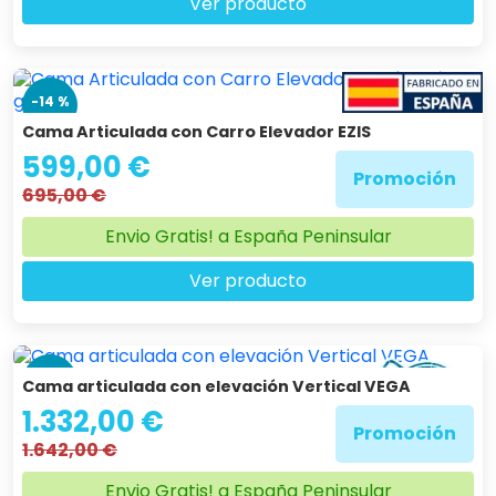
Ver producto
-14 %
Cama Articulada con Carro Elevador EZIS
599,00 €
Promoción
695,00 €
Envio Gratis! a España Peninsular
Ver producto
-19 %
Cama articulada con elevación Vertical VEGA
1.332,00 €
Promoción
1.642,00 €
Envio Gratis! a España Peninsular