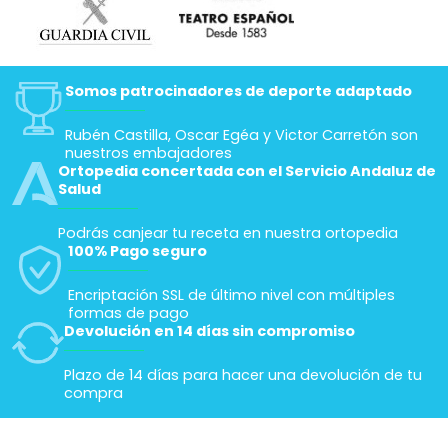
Somos patrocinadores de deporte adaptado
Rubén Castilla, Oscar Egéa y Victor Carretón son
nuestros embajadores
Ortopedia concertada con el Servicio Andaluz de
Salud
Podrás canjear tu receta en nuestra ortopedia
100% Pago seguro
Encriptación SSL de último nivel con múltiples
formas de pago
Devolución en 14 días sin compromiso
Plazo de 14 días para hacer una devolución de tu
compra