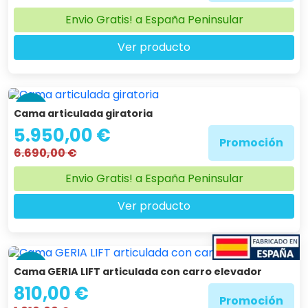
Envio Gratis! a España Peninsular
Ver producto
-11 %
Cama articulada giratoria
5.950,00 €
Promoción
6.690,00 €
Envio Gratis! a España Peninsular
Ver producto
-20 %
Cama GERIA LIFT articulada con carro elevador
810,00 €
Promoción