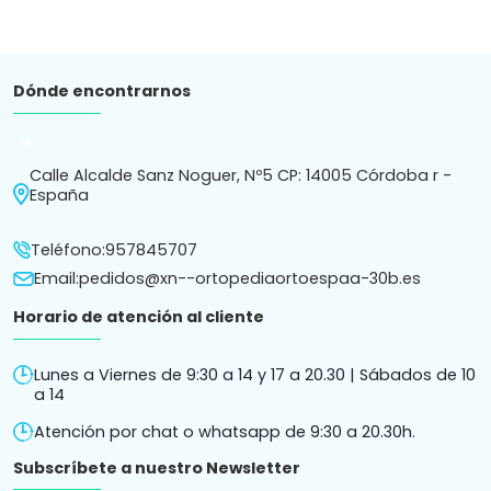
Dónde encontrarnos
arrow_drop_down
Calle Alcalde Sanz Noguer, Nº5 CP: 14005 Córdoba r -
España
Teléfono:
957845707
Email:
pedidos@xn--ortopediaortoespaa-30b.es
Horario de atención al cliente
Lunes a Viernes de 9:30 a 14 y 17 a 20.30 | Sábados de 10
a 14
Atención por chat o whatsapp de 9:30 a 20.30h.
Subscríbete a nuestro Newsletter