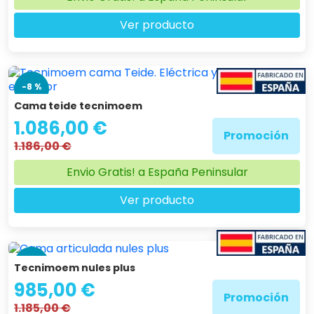
Ver producto
-8 %
Cama teide tecnimoem
1.086,00 €
Promoción
1.186,00 €
Envio Gratis! a España Peninsular
Ver producto
-17 %
Tecnimoem nules plus
985,00 €
Promoción
1.185,00 €