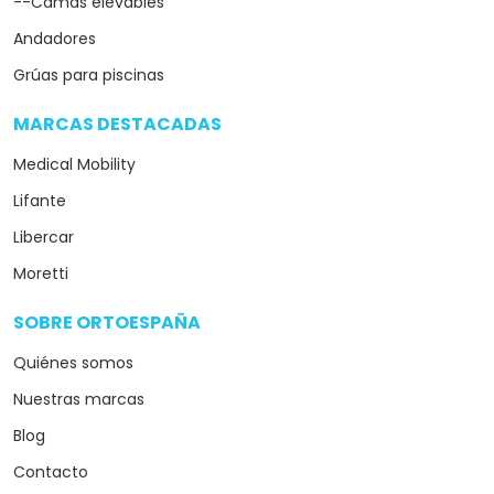
--Camas elevables
Andadores
Grúas para piscinas
MARCAS DESTACADAS
arrow_drop_down
Medical Mobility
Lifante
Libercar
Moretti
SOBRE ORTOESPAÑA
arrow_drop_down
Quiénes somos
Nuestras marcas
Blog
Contacto