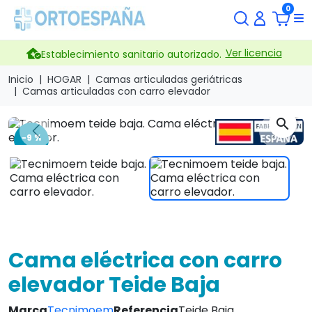
0
Ver licencia
Establecimiento sanitario autorizado.
Inicio
HOGAR
Camas articuladas geriátricas
Camas articuladas con carro elevador
search
Previous
Next
-9 %
Cama eléctrica con carro
elevador Teide Baja
Marca
Tecnimoem
Referencia
Teide Baja