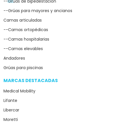
--Grúas de bipedestación
--Grúas para mayores y ancianos
Camas articuladas
--Camas ortopédicas
--Camas hospitalarias
--Camas elevables
Andadores
Grúas para piscinas
MARCAS DESTACADAS
arrow_drop_down
Medical Mobility
Lifante
Libercar
Moretti