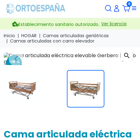
0
Ver licencia
Establecimiento sanitario autorizado.
Inicio
HOGAR
Camas articuladas geriátricas
Camas articuladas con carro elevador
search
Previous
Next
-15 %
Cama articulada eléctrica