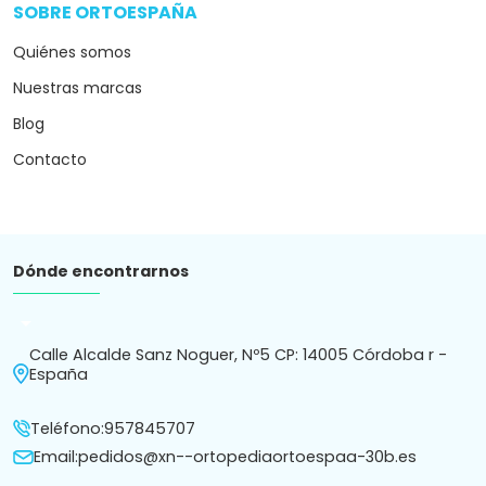
SOBRE ORTOESPAÑA
arrow_drop_down
Quiénes somos
Nuestras marcas
Blog
Contacto
Dónde encontrarnos
arrow_drop_down
Calle Alcalde Sanz Noguer, Nº5 CP: 14005 Córdoba r -
España
Teléfono:
957845707
Email:
pedidos@xn--ortopediaortoespaa-30b.es