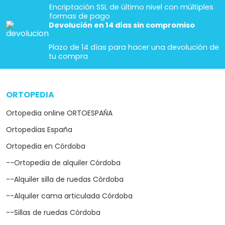
Encriptación SSL de último nivel con múltiples
formas de pago
Devolución en 14 días sin compromiso
Plazo de 14 días para hacer una devolución de
tu compra
ORTOPEDIA
arrow_drop_down
Ortopedia online ORTOESPAÑA
Ortopedias España
Ortopedia en Córdoba
--Ortopedia de alquiler Córdoba
--Alquiler silla de ruedas Córdoba
--Alquiler cama articulada Córdoba
--Sillas de ruedas Córdoba