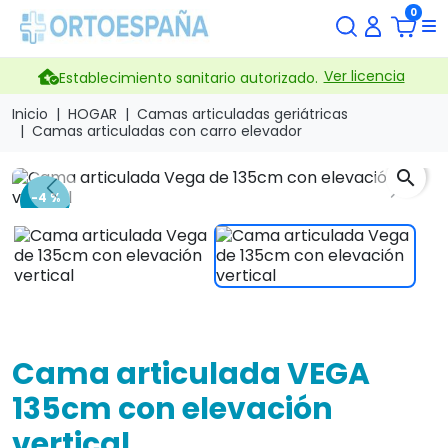
0
Ver licencia
Establecimiento sanitario autorizado.
Inicio
HOGAR
Camas articuladas geriátricas
Camas articuladas con carro elevador
search
Previous
Next
-4 %
Cama articulada VEGA
135cm con elevación
vertical