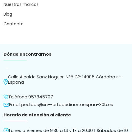
Nuestras marcas
Blog
Contacto
Dónde encontrarnos
arrow_drop_down
Calle Alcalde Sanz Noguer, Nº5 CP: 14005 Córdoba r -
España
Teléfono:
957845707
Email:
pedidos@xn--ortopediaortoespaa-30b.es
Horario de atención al cliente
Lunes a Viernes de 9:30 a 14 y 17 a 20.30 | Sábados de 10