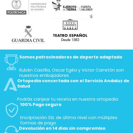
Somos patrocinadores de deporte adaptado
Rubén Castilla, Oscar Egéa y Victor Carretón son
nuestros embajadores
Ortopedia concertada con el Servicio Andaluz de
Salud
Podrás canjear tu receta en nuestra ortopedia
100% Pago seguro
Encriptación SSL de último nivel con múltiples
formas de pago
Devolución en 14 días sin compromiso