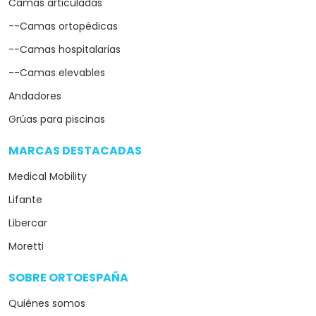
Camas articuladas
--Camas ortopédicas
--Camas hospitalarias
--Camas elevables
Andadores
Grúas para piscinas
MARCAS DESTACADAS
arrow_drop_down
Medical Mobility
Lifante
Libercar
Moretti
SOBRE ORTOESPAÑA
arrow_drop_down
Quiénes somos