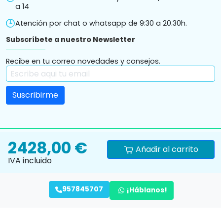
a 14
Atención por chat o whatsapp de 9:30 a 20.30h.
Subscríbete a nuestro Newsletter
Recibe en tu correo novedades y consejos.
2428,00 €
Añadir al carrito
IVA incluido
Política de
Política de
Términos y condiciones
Aviso
cookies
privacidad
de compra
legal
957845707
¡Háblanos!
Ortopedia Ortoespaña S.L. ha sido beneficiaria de Fondos
Europeos cuyo objetivo es la mejora de la competitividad de
las PYMES, y gracias al cual ha puesto en marcha un Plan de
Acción con el objetivo de reforzar la digitalización y la