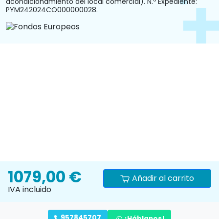
acondicionamiento del local comercial). N.º Expediente:
PYM242024CO000000028.
1079,00 €
Añadir al carrito
IVA incluido
957845707
¡Háblanos!