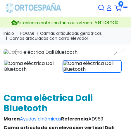
0
Ver licencia
Establecimiento sanitario autorizado.
Inicio
HOGAR
Camas articuladas geriátricas
Camas articuladas con carro elevador
search
Previous
Next
Cama eléctrica Dali
Bluetooth
Marca
Ayudas dinámicas
Referencia
AD969
Cama articulada con elevación vertical Dali