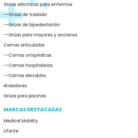
Grúas eléctricas para enfermos
--Grúas de traslado
--Grúas de bipedestación
--Grúas para mayores y ancianos
Camas articuladas
--Camas ortopédicas
--Camas hospitalarias
--Camas elevables
Andadores
Grúas para piscinas
MARCAS DESTACADAS
arrow_drop_down
Medical Mobility
Lifante