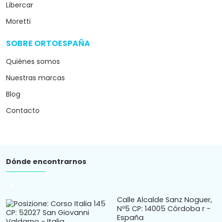
Libercar
Moretti
SOBRE ORTOESPAÑA
arrow_drop_down
Quiénes somos
Nuestras marcas
Blog
Contacto
Dónde encontrarnos
arrow_drop_down
Calle Alcalde Sanz Noguer,
Nº5 CP: 14005 Córdoba r -
España