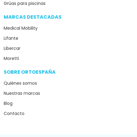
Grúas para piscinas
MARCAS DESTACADAS
arrow_drop_down
Medical Mobility
Lifante
Libercar
Moretti
SOBRE ORTOESPAÑA
arrow_drop_down
Quiénes somos
Nuestras marcas
Blog
Contacto