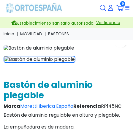
0
Ver licencia
Establecimiento sanitario autorizado.
Inicio
MOVILIDAD
BASTONES
search
Bastón de aluminio
plegable
Marca
Moretti Iberica España
Referencia
RP145NC
Bastón de aluminio regulable en altura y plegable.
La empuñadura es de madera.