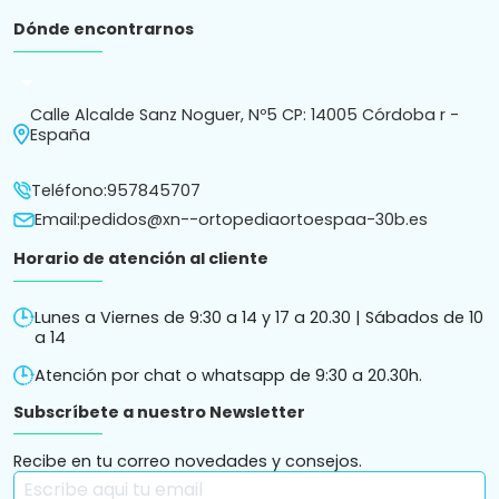
Dónde encontrarnos
arrow_drop_down
Calle Alcalde Sanz Noguer, Nº5 CP: 14005 Córdoba r -
España
Teléfono:
957845707
Email:
pedidos@xn--ortopediaortoespaa-30b.es
Horario de atención al cliente
Lunes a Viernes de 9:30 a 14 y 17 a 20.30 | Sábados de 10
a 14
Atención por chat o whatsapp de 9:30 a 20.30h.
Subscríbete a nuestro Newsletter
Recibe en tu correo novedades y consejos.