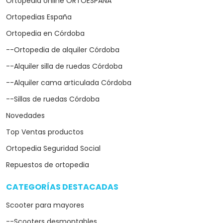
Ortopedia online ORTOESPAÑA
Ortopedias España
Ortopedia en Córdoba
--Ortopedia de alquiler Córdoba
--Alquiler silla de ruedas Córdoba
--Alquiler cama articulada Córdoba
--Sillas de ruedas Córdoba
Novedades
Top Ventas productos
Ortopedia Seguridad Social
Repuestos de ortopedia
CATEGORÍAS DESTACADAS
arrow_drop_down
Scooter para mayores
--Scooters desmontables