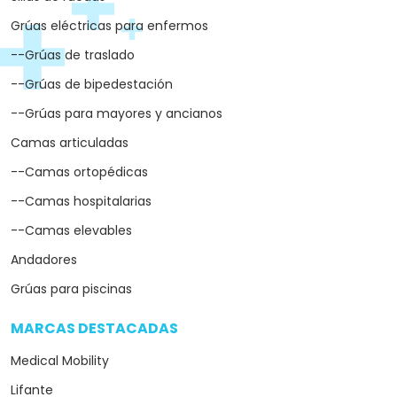
Grúas eléctricas para enfermos
--Grúas de traslado
--Grúas de bipedestación
--Grúas para mayores y ancianos
Camas articuladas
--Camas ortopédicas
--Camas hospitalarias
--Camas elevables
Andadores
Grúas para piscinas
MARCAS DESTACADAS
arrow_drop_down
Medical Mobility
Lifante