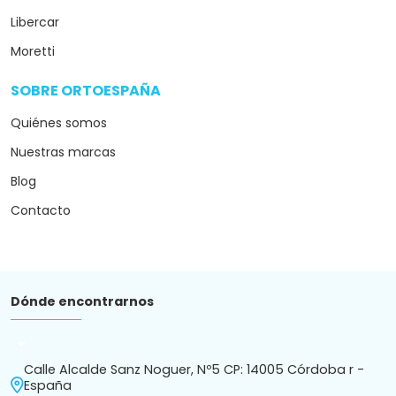
Libercar
Moretti
SOBRE ORTOESPAÑA
arrow_drop_down
Quiénes somos
Nuestras marcas
Blog
Contacto
Dónde encontrarnos
arrow_drop_down
Calle Alcalde Sanz Noguer, Nº5 CP: 14005 Córdoba r -
España