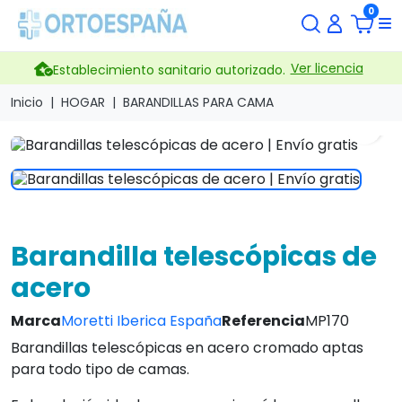
0
Ver licencia
Establecimiento sanitario autorizado.
Inicio
HOGAR
BARANDILLAS PARA CAMA
search
Barandilla telescópicas de
acero
Marca
Moretti Iberica España
Referencia
MP170
Barandillas telescópicas en acero cromado aptas
para todo tipo de camas.