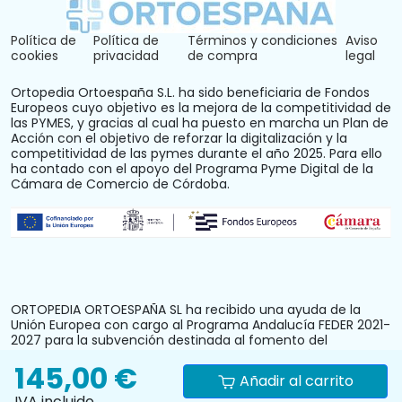
Política de
Política de
Términos y condiciones
Aviso
cookies
privacidad
de compra
legal
Ortopedia Ortoespaña S.L. ha sido beneficiaria de Fondos
Europeos cuyo objetivo es la mejora de la competitividad de
las PYMES, y gracias al cual ha puesto en marcha un Plan de
Acción con el objetivo de reforzar la digitalización y la
competitividad de las pymes durante el año 2025. Para ello
ha contado con el apoyo del Programa Pyme Digital de la
Cámara de Comercio de Córdoba.
ORTOPEDIA ORTOESPAÑA SL ha recibido una ayuda de la
Unión Europea con cargo al Programa Andalucía FEDER 2021-
2027 para la subvención destinada al fomento del
crecimiento, la competitividad y la consolidación de las
145,00 €
personas trabajadoras autónomas y pymes comerciales y
Añadir al carrito
artesanas, mediante la mejora del equipamiento
IVA incluido
productivo, instalaciones u otros activos fijos (reforma y