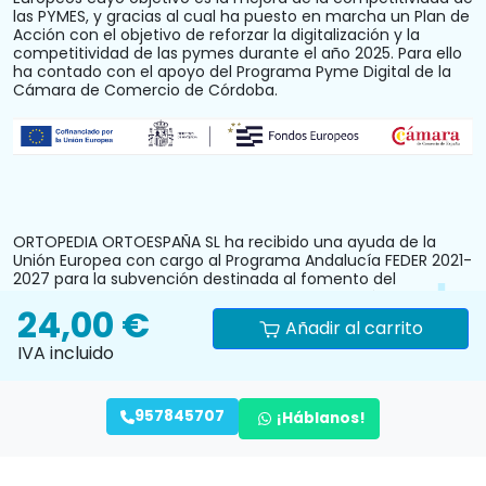
las PYMES, y gracias al cual ha puesto en marcha un Plan de
Acción con el objetivo de reforzar la digitalización y la
competitividad de las pymes durante el año 2025. Para ello
ha contado con el apoyo del Programa Pyme Digital de la
Cámara de Comercio de Córdoba.
ORTOPEDIA ORTOESPAÑA SL ha recibido una ayuda de la
Unión Europea con cargo al Programa Andalucía FEDER 2021-
2027 para la subvención destinada al fomento del
crecimiento, la competitividad y la consolidación de las
24,00 €
personas trabajadoras autónomas y pymes comerciales y
Añadir al carrito
artesanas, mediante la mejora del equipamiento
IVA incluido
productivo, instalaciones u otros activos fijos (reforma y
acondicionamiento del local comercial). N.º Expediente:
PYM242024CO000000028.
957845707
¡Háblanos!