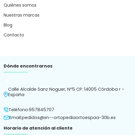
Quiénes somos
Nuestras marcas
Blog
Contacto
Dónde encontrarnos
arrow_drop_down
Calle Alcalde Sanz Noguer, Nº5 CP: 14005 Córdoba r -
España
Teléfono:
957845707
Email:
pedidos@xn--ortopediaortoespaa-30b.es
Horario de atención al cliente