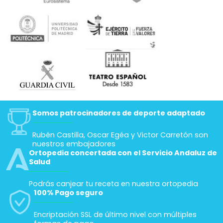
Somos patrocinadores de deporte adaptado
Rubén Castilla, Oscar Egéa y Victor Carretón son
nuestros embajadores
Ortopedia concertada con el Servicio Andaluz de
Salud
Podrás canjear tu receta en nuestra ortopedia
100% Pago seguro
Encriptación SSL de último nivel con múltiples