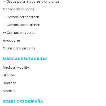
--Grúas para mayores y ancianos
Camas articuladas
--Camas ortopédicas
--Camas hospitalarias
--Camas elevables
Andadores
Grúas para piscinas
MARCAS DESTACADAS
arrow_drop_down
Medical Mobility
Lifante
Libercar
Moretti
SOBRE ORTOESPAÑA
arrow_drop_down