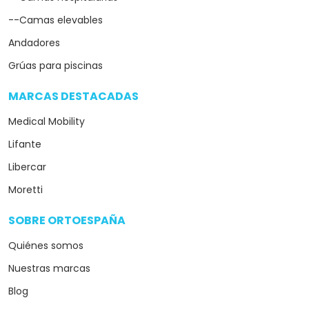
--Camas elevables
Andadores
Grúas para piscinas
MARCAS DESTACADAS
arrow_drop_down
Medical Mobility
Lifante
Libercar
Moretti
SOBRE ORTOESPAÑA
arrow_drop_down
Quiénes somos
Nuestras marcas
Blog