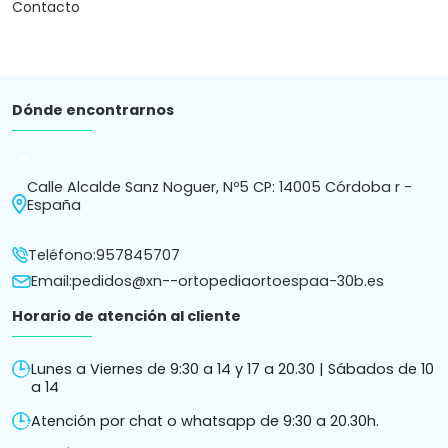
Contacto
Dónde encontrarnos
arrow_drop_down
Calle Alcalde Sanz Noguer, Nº5 CP: 14005 Córdoba r -
España
Teléfono:
957845707
Email:
pedidos@xn--ortopediaortoespaa-30b.es
Horario de atención al cliente
Lunes a Viernes de 9:30 a 14 y 17 a 20.30 | Sábados de 10
a 14
Atención por chat o whatsapp de 9:30 a 20.30h.