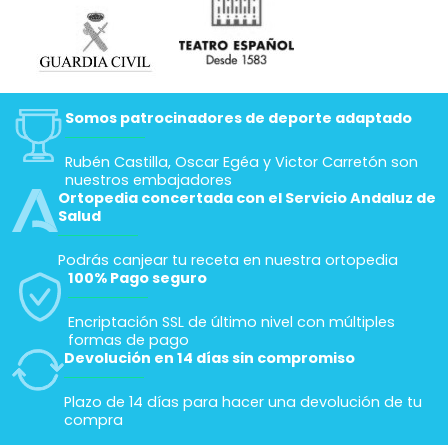
Somos patrocinadores de deporte adaptado
Rubén Castilla, Oscar Egéa y Victor Carretón son
nuestros embajadores
Ortopedia concertada con el Servicio Andaluz de
Salud
Podrás canjear tu receta en nuestra ortopedia
100% Pago seguro
Encriptación SSL de último nivel con múltiples
formas de pago
Devolución en 14 días sin compromiso
Plazo de 14 días para hacer una devolución de tu
compra