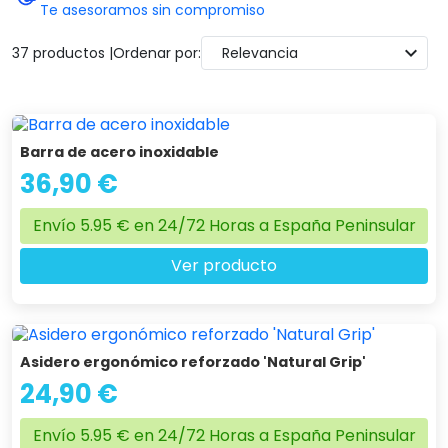
Te asesoramos sin compromiso
expand_more
37 productos |
Ordenar por:
Relevancia
Barra de acero inoxidable
36,90 €
Envío 5.95 € en 24/72 Horas a España Peninsular
Ver producto
Asidero ergonómico reforzado 'Natural Grip'
24,90 €
Envío 5.95 € en 24/72 Horas a España Peninsular