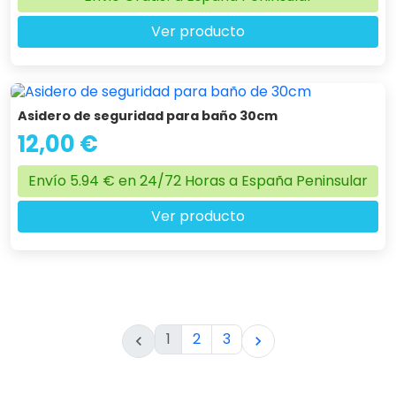
Ver producto
Asidero de seguridad para baño 30cm
12,00 €
Envío 5.94 € en 24/72 Horas a España Peninsular
Ver producto
1
2
3

