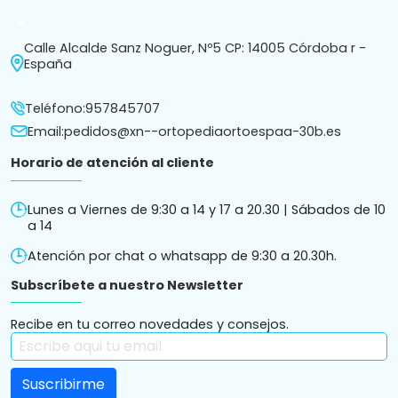
arrow_drop_down
Calle Alcalde Sanz Noguer, Nº5 CP: 14005 Córdoba r -
España
Teléfono:
957845707
Email:
pedidos@xn--ortopediaortoespaa-30b.es
Horario de atención al cliente
Lunes a Viernes de 9:30 a 14 y 17 a 20.30 | Sábados de 10
a 14
Atención por chat o whatsapp de 9:30 a 20.30h.
Subscríbete a nuestro Newsletter
Recibe en tu correo novedades y consejos.