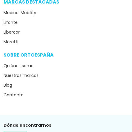
MARCAS DESTACADAS
arrow_drop_down
Medical Mobility
Lifante
Libercar
Moretti
SOBRE ORTOESPAÑA
arrow_drop_down
Quiénes somos
Nuestras marcas
Blog
Contacto
Dónde encontrarnos