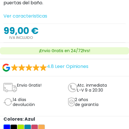
puertas del baño.
Ver caracteristicas
99,00 €
IVA INCLUIDO
¡Envio Gratis en 24/72hrs!
4.8
Leer Opiniones
Envio Gratis!
Atc. inmediata
L-V 9 a 20:30
14 días
2 años
devolución
de garantía
Colores: Azul
Negro
Pistacho
Esmeralda
Coral
Vainilla
Azul