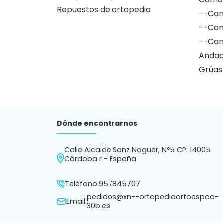
Repuestos de ortopedia
--Cam
--Cam
--Cam
Andad
Grúas
Dónde encontrarnos
Calle Alcalde Sanz Noguer, Nº5 CP: 14005
Córdoba r - España
Teléfono:
957845707
pedidos@xn--ortopediaortoespaa-
Email:
30b.es