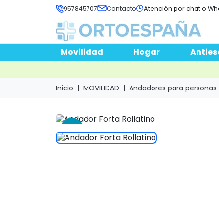
957845707
Contacto
Atención por chat o Wh
Movilidad
Hogar
Anties
Inicio
MOVILIDAD
Andadores para personas
-18 %