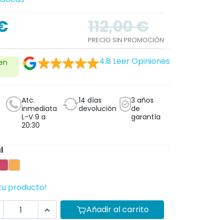
€
112,00 €
PRECIO SIN PROMOCIÓN
4.8
Leer Opiniones
 en
Atc.
14 días
3 años
inmediata
devolución
de
L-V 9 a
garantía
20:30
l
ho
eralda
Coral
Vainilla
tu producto!
Añadir al carrito
