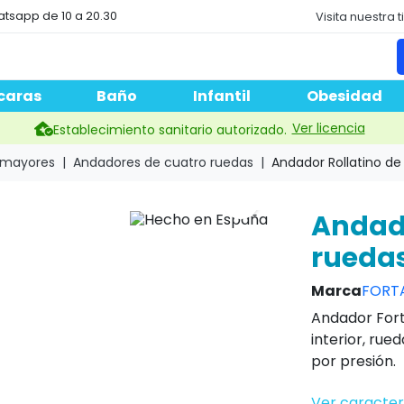
atsapp de 10 a 20.30
Visita nuestra 
caras
Baño
Infantil
Obesidad
Ver licencia
Establecimiento sanitario autorizado.
 mayores
Andadores de cuatro ruedas
Andador Rollatino de
search
Andado
rueda
Marca
FORT
Andador Forta
interior, rue
por presión.
Ver caracter