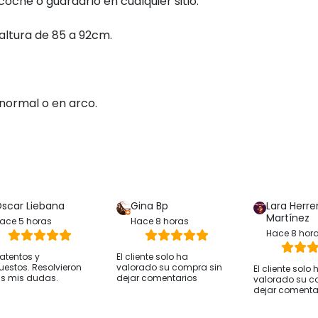
coche o guardarlo en cualquier sitio.
ltura de 85 a 92cm.
ormal o en arco.
scar Liebana
Gina Bp
Lara Herre
Martínez
ace 5 horas
Hace 8 horas
Hace 8 hor
atentos y
El cliente solo ha
uestos. Resolvieron
valorado su compra sin
El cliente solo 
s mis dudas.
dejar comentarios
valorado su c
dejar comenta