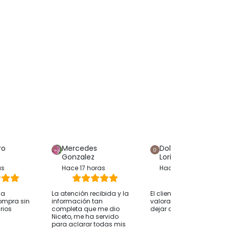
ro
Mercedes
Dolores Hijon
Gonzalez
Loriente
as
Hace 17 horas
Hace 12 horas
ha
La atención recibida y la
El cliente solo ha
ompra sin
información tan
valorado su compra sin
rios
completa que me dio
dejar comentarios
Niceto, me ha servido
para aclarar todas mis