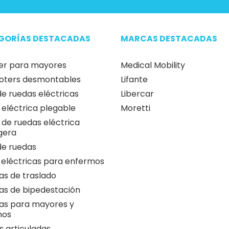
GORÍAS DESTACADAS
MARCAS DESTACADAS
er para mayores
Medical Mobility
oters desmontables
Lifante
 de ruedas eléctricas
Libercar
a eléctrica plegable
Moretti
a de ruedas eléctrica
igera
 de ruedas
 eléctricas para enfermos
as de traslado
as de bipedestación
as para mayores y
nos
 articuladas