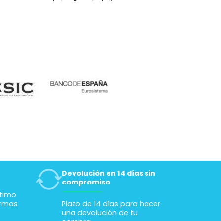
dudas. El producto tiene
una buena relación
calidad precio, y junto
con la atención creo
que es la mejor opción
que he visto. Muchas
gracias
Devolución en 14 días sin
compromiso
ltimo
ormas
Plazo de 14 días para hacer
una devolución de tu