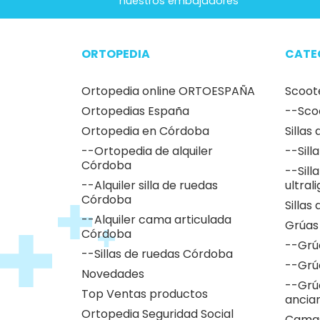
nuestros embajadores
ORTOPEDIA
CATE
Ortopedia online ORTOESPAÑA
Scoot
Ortopedias España
--Sco
Ortopedia en Córdoba
Sillas
--Ortopedia de alquiler
--Sill
Córdoba
--Sill
--Alquiler silla de ruedas
ultral
Córdoba
Sillas
--Alquiler cama articulada
Grúas
Córdoba
--Grú
--Sillas de ruedas Córdoba
--Grú
Novedades
--Grú
Top Ventas productos
ancia
Ortopedia Seguridad Social
Camas