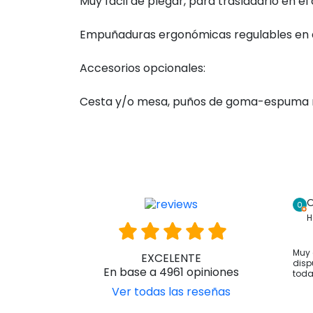
Muy fácil de plegar, para trasladarlo en el 
Empuñaduras ergonómicas regulables en a
Accesorios opcionales:
Cesta y/o mesa,
puños de goma-espuma n
O
H
Muy 
EXCELENTE
disp
En base a 4961 opiniones
toda
Ver todas las reseñas