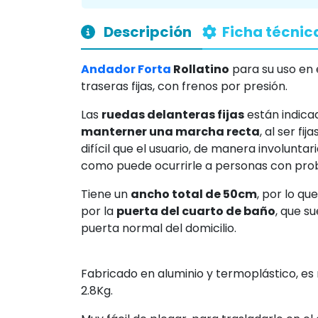
Descripción
Ficha técnic
Andador
Forta
Rollatino
para su uso en e
traseras fijas, con frenos por presión.
Las
ruedas delanteras fijas
están indica
manterner una marcha recta
, al ser fi
difícil que el usuario, de manera involuntar
como puede ocurrirle a personas con prob
Tiene un
ancho total de 50cm
, por lo qu
por la
puerta del cuarto de baño
, que s
puerta normal del domicilio.
Fabricado en aluminio y termoplástico, es 
2.8Kg.