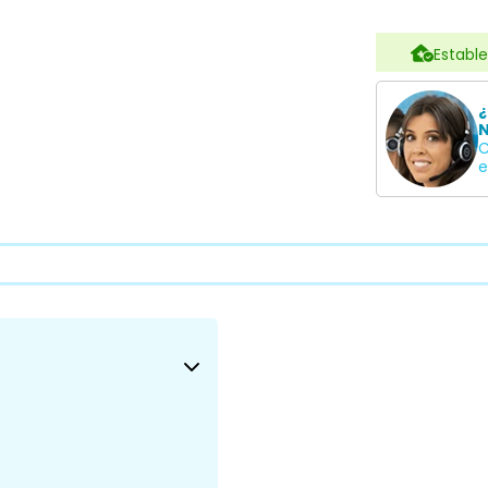
Estable
¿
N
C
e