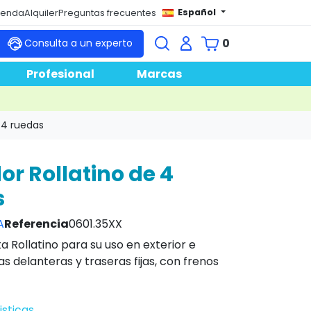
Español
tienda
Alquiler
Preguntas frecuentes
0
Consulta a un experto
Profesional
Marcas
 4 ruedas
r Rollatino de 4
s
A
Referencia
0601.35XX
 Rollatino para su uso en exterior e
das delanteras y traseras fijas, con frenos
isticas