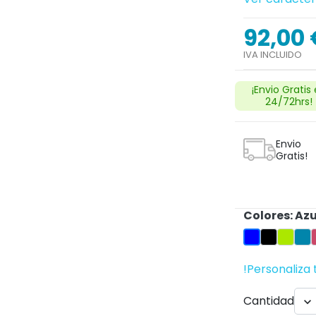
92,00 
IVA INCLUIDO
¡Envio Gratis
24/72hrs!
Envio
Gratis!
Colores: Azu
Negro
Pistac
Esm
Azul
!Personaliza 
Cantidad
