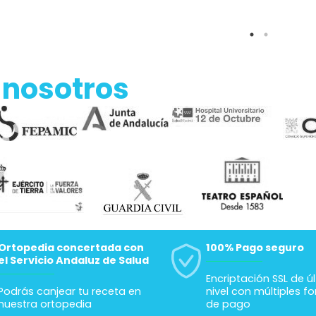
 nosotros
Ortopedia concertada con
100% Pago seguro
el Servicio Andaluz de Salud
Encriptación SSL de ú
Podrás canjear tu receta en
nivel con múltiples f
nuestra ortopedia
de pago