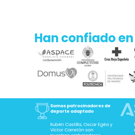
Han confiado en
Somos patrocinadores de
deporte adaptado
Rubén Castilla, Oscar Egéa y
Victor Carretón son