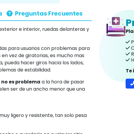
a
Preguntas Frecuentes
P
xterior e interior, ruedas delanteras y
Pl
P
C
das para usuarios con problemas para
R
jas en vez de giratorias, es mucho mas
H
ia, pueda hacer giros hacia los lados,
lemas de estabilidad.
Te
e
no es problema
a la hora de pasar
uelen ser de un ancho menor que una
muy ligero y resistente, tan solo pesa