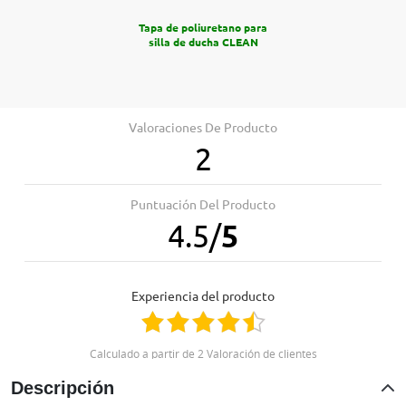
Tapa de poliuretano para
silla de ducha CLEAN
Valoraciones De Producto
2
Profesionales
Plan para empresas Ortoespaña
Puntuación Del Producto
Profesionales de la salud
4.5
/
5
Centros de educación especial
Residencias
Hoteles
Experiencia del producto
Te informamos sin compromiso
957845707
Calculado a partir de 2 Valoración de clientes
Descripción
Positivo
100%