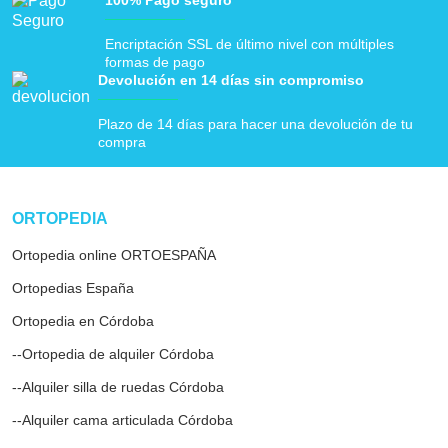
100% Pago seguro
Encriptación SSL de último nivel con múltiples
formas de pago
Devolución en 14 días sin compromiso
Plazo de 14 días para hacer una devolución de tu
compra
ar
ORTOPEDIA
Ortopedia online ORTOESPAÑA
Ortopedias España
Ortopedia en Córdoba
--Ortopedia de alquiler Córdoba
--Alquiler silla de ruedas Córdoba
--Alquiler cama articulada Córdoba