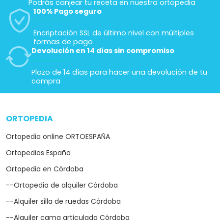
Podrás canjear tu receta en nuestra ortopedia
100% Pago seguro
Encriptación SSL de último nivel con múltiples
formas de pago
Devolución en 14 días sin compromiso
Plazo de 14 días para hacer una devolución de tu
compra
ORTOPEDIA
arrow_drop_down
Ortopedia online ORTOESPAÑA
Ortopedias España
Ortopedia en Córdoba
--Ortopedia de alquiler Córdoba
--Alquiler silla de ruedas Córdoba
--Alquiler cama articulada Córdoba