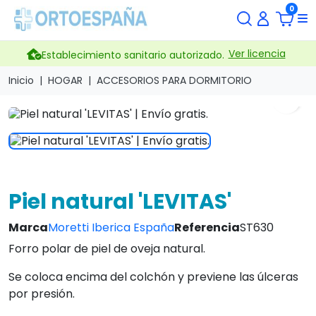
0
Ver licencia
Establecimiento sanitario autorizado.
Inicio
HOGAR
ACCESORIOS PARA DORMITORIO
search
Piel natural 'LEVITAS'
Marca
Moretti Iberica España
Referencia
ST630
Forro polar de piel de oveja natural.
Se coloca encima del colchón y previene las úlceras
por presión.