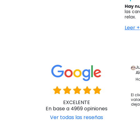
Hay nu
las ca
relax.
En pri
Leer +
dispon
o para 
En seg
espald
Seguid
J
permite
A
arcos 
Ha
Finalm
person
calenti
El cl
valo
EXCELENTE
deja
Estos 
En base a 4969 opiniones
experi
especí
Ver todas las reseñas
recome