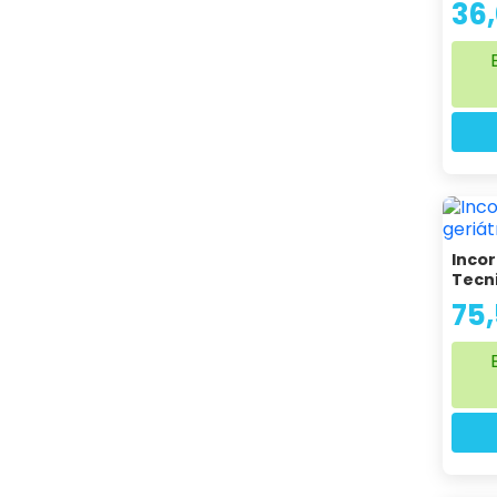
36
Inco
Tec
75