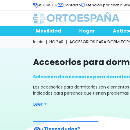
957845707
Contacto
Atención por chat o Wh
Movilidad
Hogar
Anties
Inicio
HOGAR
ACCESORIOS PARA DORMITOR
accesorios para dorm
Selección de accesorios para dormitor
Los accesorios para dormitorios son elementos 
indicados para personas que tienen problemas de
Leer +
♿ OrtoEspaña ¡Tu
ortopedia online
de confi
¿Tienes dudas?