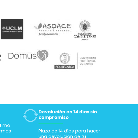
Devolución en 14 días sin
compromiso
ltimo
ormas
Plazo de 14 días para hacer
una devolución de tu