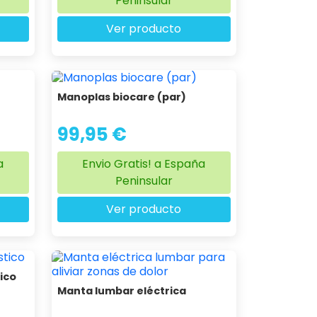
Peninsular
Ver producto
Manoplas biocare (par)
99,95 €
a
Envio Gratis! a España
Peninsular
Ver producto
ico
Manta lumbar eléctrica