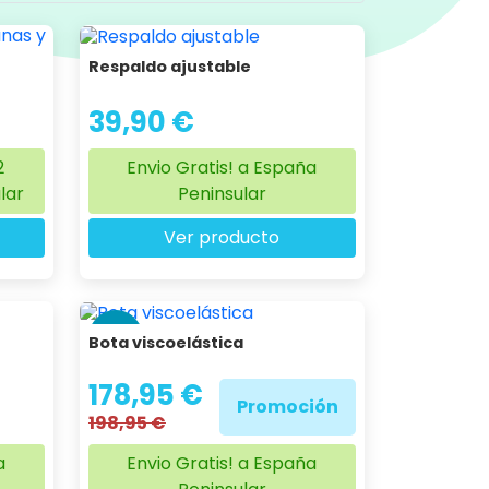
Respaldo ajustable
39,90 €
2
Envio Gratis! a España
lar
Peninsular
Ver producto
-10 %
Bota viscoelástica
178,95 €
Promoción
198,95 €
a
Envio Gratis! a España