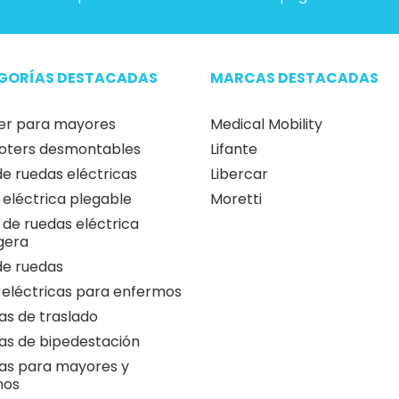
GORÍAS DESTACADAS
MARCAS DESTACADAS
er para mayores
Medical Mobility
oters desmontables
Lifante
 de ruedas eléctricas
Libercar
a eléctrica plegable
Moretti
a de ruedas eléctrica
igera
 de ruedas
 eléctricas para enfermos
as de traslado
as de bipedestación
as para mayores y
nos