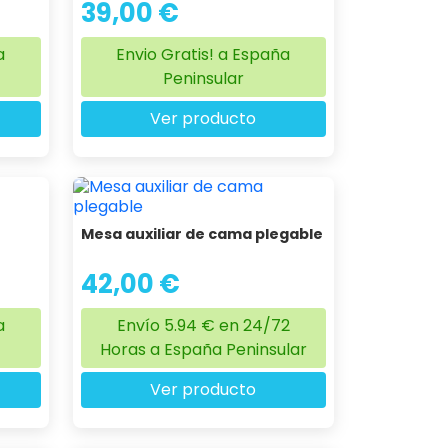
39,00 €
a
Envio Gratis! a España
Peninsular
Ver producto
Mesa auxiliar de cama plegable
42,00 €
a
Envío 5.94 € en 24/72
Horas a España Peninsular
Ver producto