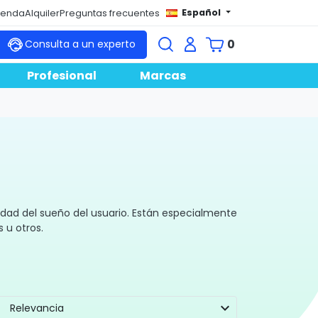
Español
tienda
Alquiler
Preguntas frecuentes
0
Consulta a un experto
Profesional
Marcas
idad del sueño del usuario. Están especialmente
s u otros.
expand_more
Relevancia