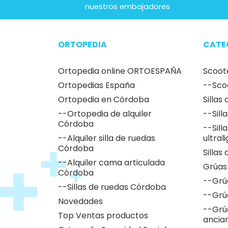
nuestros embajadores
ORTOPEDIA
CATE
Ortopedia online ORTOESPAÑA
Scoot
Ortopedias España
--Sco
Ortopedia en Córdoba
Sillas
--Ortopedia de alquiler
--Sill
Córdoba
--Sill
--Alquiler silla de ruedas
ultral
Córdoba
Sillas
--Alquiler cama articulada
Grúas
Córdoba
--Grú
--Sillas de ruedas Córdoba
--Grú
Novedades
--Grú
Top Ventas productos
ancia