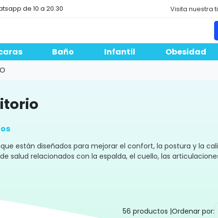
atsapp de 10 a 20.30
Visita nuestra 
caras
Baño
Infantil
Obesidad
IO
itorio
ios
que están diseñados para mejorar el confort, la postura y la cal
 salud relacionados con la espalda, el cuello, las articulacione
anza! ✅
56 productos |
Ordenar por: