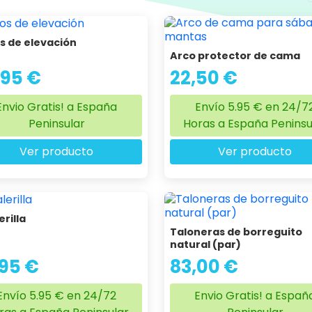
s de elevación
Arco protector de cama
,95 €
22,50 €
Envio Gratis! a España
Envío 5.95 € en 24/7
Peninsular
Horas a España Peninsu
Ver producto
Ver producto
erilla
Taloneras de borreguito
natural (par)
,95 €
83,00 €
Envío 5.95 € en 24/72
Envio Gratis! a Españ