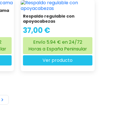
cama
Respaldo regulable con
apoyacabezas
37,00 €
2
Envío 5.94 € en 24/72
lar
Horas a España Peninsular
Ver producto
