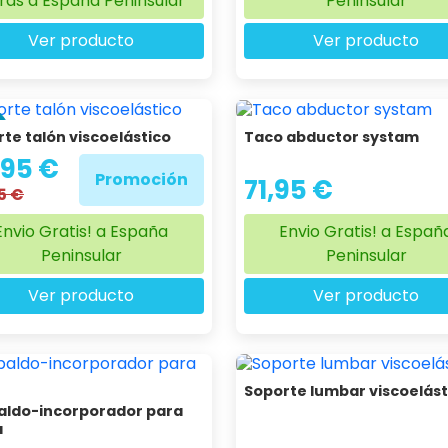
ras a España Peninsular
Peninsular
Ver producto
Ver producto
%
te talón viscoelástico
Taco abductor systam
,95 €
Promoción
71,95 €
5 €
Envio Gratis! a España
Envio Gratis! a Españ
Peninsular
Peninsular
Ver producto
Ver producto
Soporte lumbar viscoelást
aldo-incorporador para
a