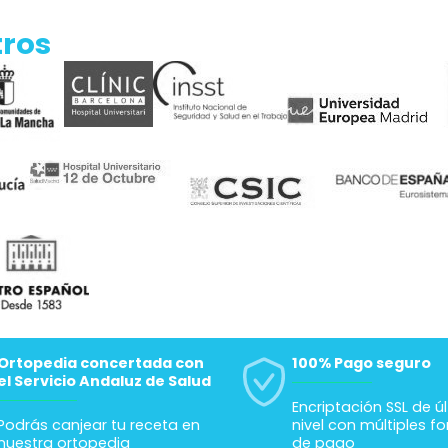
tros
Ortopedia concertada con
100% Pago seguro
el Servicio Andaluz de Salud
Encriptación SSL de ú
Podrás canjear tu receta en
nivel con múltiples f
nuestra ortopedia
de pago