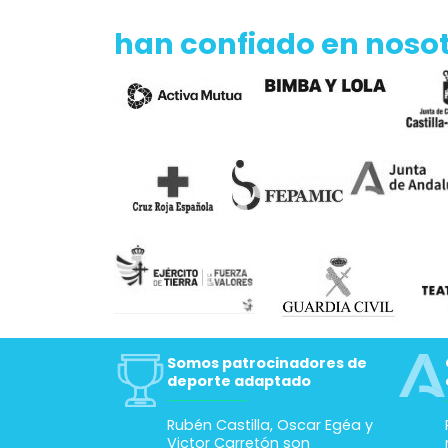
han confiado en noso
Somos patrocinadores de
deporte adaptado
Rubén Castilla, Oscar Egéa y
Victor Carretón son