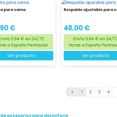
ta para cama
Respaldo ajustable para 
,90 €
48,00 €
Envío 5.94 € en 24/72
Envío 5.94 € en 24/7
ras a España Peninsular
Horas a España Peninsu
Ver producto
Ver producto
1
2
3
4

 de accesorios para dormitorio