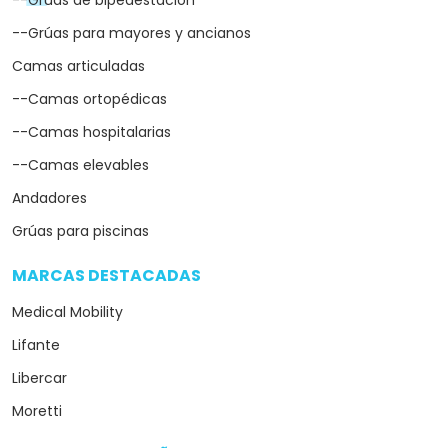
--Grúas para mayores y ancianos
Camas articuladas
--Camas ortopédicas
--Camas hospitalarias
--Camas elevables
Andadores
Grúas para piscinas
MARCAS DESTACADAS
arrow_drop_down
Medical Mobility
Lifante
Libercar
Moretti