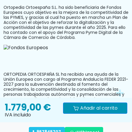
Ortopedia Ortoespaña S.L. ha sido beneficiaria de Fondos
Europeos cuyo objetivo es la mejora de la competitividad de
las PYMES, y gracias al cual ha puesto en marcha un Plan de
Acción con el objetivo de reforzar la digitalización y la
competitividad de las pymes durante el año 2025. Para ello
ha contado con el apoyo del Programa Pyme Digital de la
Cámara de Comercio de Córdoba.
ORTOPEDIA ORTOESPAÑA SL ha recibido una ayuda de la
Unión Europea con cargo al Programa Andalucía FEDER 2021-
2027 para la subvención destinada al fomento del
crecimiento, la competitividad y la consolidación de las
personas trabajadoras autónomas y pymes comerciales y
artesanas, mediante la mejora del equipamiento
1.779,00 €
productivo, instalaciones u otros activos fijos (reforma y
Añadir al carrito
acondicionamiento del local comercial). N.º Expediente:
IVA incluido
PYM242024CO000000028.
957845707