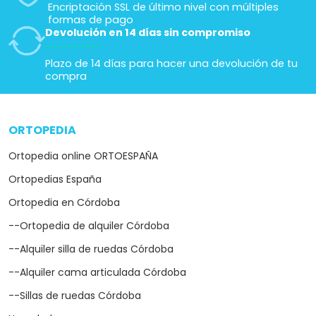
Encriptación SSL de último nivel con múltiples
formas de pago
Devolución en 14 días sin compromiso
Plazo de 14 días para hacer una devolución de tu
compra
ORTOPEDIA
arrow_drop_down
Ortopedia online ORTOESPAÑA
Ortopedias España
Ortopedia en Córdoba
--Ortopedia de alquiler Córdoba
--Alquiler silla de ruedas Córdoba
--Alquiler cama articulada Córdoba
--Sillas de ruedas Córdoba