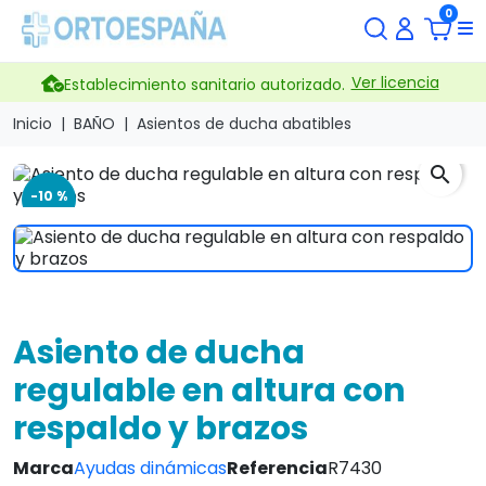
0
Ver licencia
Establecimiento sanitario autorizado.
Inicio
BAÑO
Asientos de ducha abatibles
search
-10 %
Asiento de ducha
regulable en altura con
respaldo y brazos
Marca
Ayudas dinámicas
Referencia
R7430