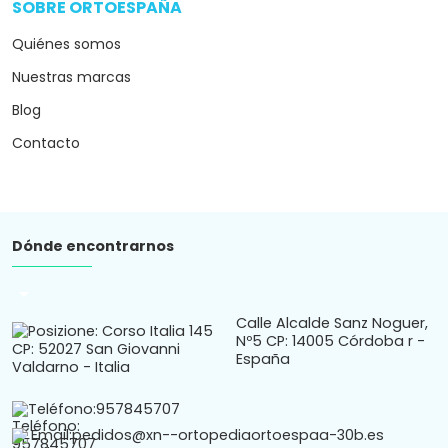
SOBRE ORTOESPAÑA
arrow_drop_down
Quiénes somos
Nuestras marcas
Blog
Contacto
Dónde encontrarnos
arrow_drop_down
Calle Alcalde Sanz Noguer,
Nº5 CP: 14005 Córdoba r -
España
Teléfono:
957845707
Email:
pedidos@xn--ortopediaortoespaa-30b.es