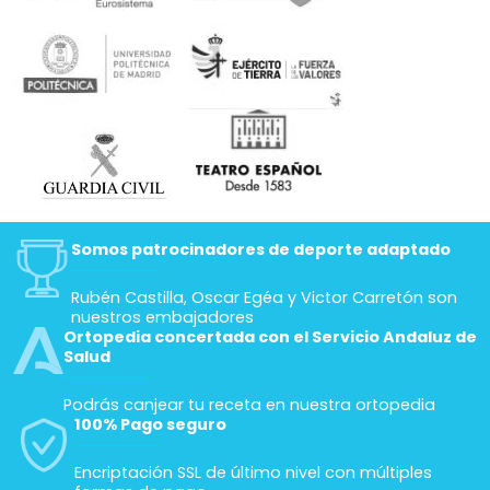
Somos patrocinadores de deporte adaptado
Rubén Castilla, Oscar Egéa y Victor Carretón son
nuestros embajadores
Ortopedia concertada con el Servicio Andaluz de
Salud
Podrás canjear tu receta en nuestra ortopedia
100% Pago seguro
Encriptación SSL de último nivel con múltiples