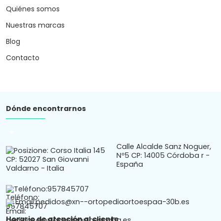
Quiénes somos
Nuestras marcas
Blog
Contacto
Dónde encontrarnos
arrow_drop_down
Calle Alcalde Sanz Noguer,
Nº5 CP: 14005 Córdoba r -
España
Teléfono:
957845707
Email:
pedidos@xn--ortopediaortoespaa-30b.es
Horario de atención al cliente