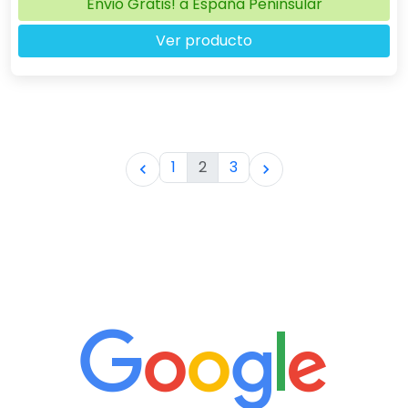
Envio Gratis! a España Peninsular
Ver producto
1
2
3

