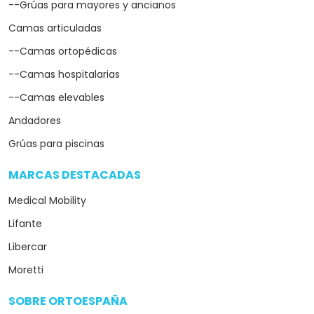
--Grúas para mayores y ancianos
Camas articuladas
--Camas ortopédicas
--Camas hospitalarias
--Camas elevables
Andadores
Grúas para piscinas
MARCAS DESTACADAS
arrow_drop_down
Medical Mobility
Lifante
Libercar
Moretti
SOBRE ORTOESPAÑA
arrow_drop_down