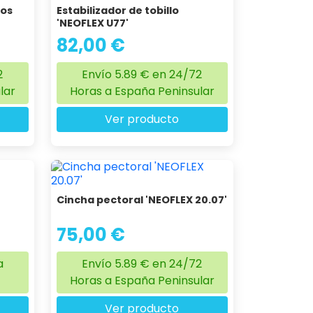
tos
Estabilizador de tobillo
'NEOFLEX U77'
82,00 €
2
Envío 5.89 € en 24/72
lar
Horas a España Peninsular
Ver producto
Cincha pectoral 'NEOFLEX 20.07'
75,00 €
a
Envío 5.89 € en 24/72
Horas a España Peninsular
Ver producto