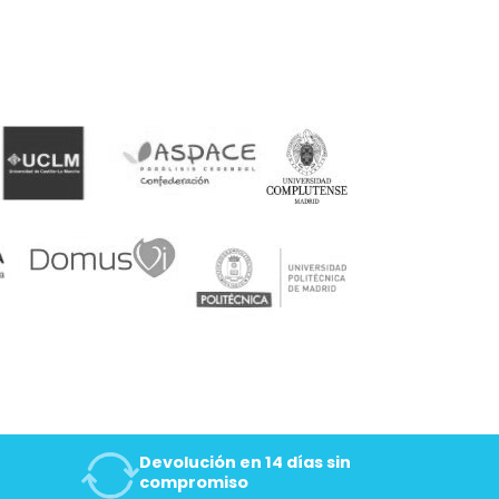
todo lo necesario. Además esta configuración
 de forma más independiente solo, y de esta
 movimiento es clave para sentirse sano, sino
ividades como ir de compras de forma
.
 cuenta la talla de los sistemas de sujeción
mente puede provocar lesiones, rozaduras o
o y cómodo, ya que, en la página web de
 que mejor se adapte a sus necesidades, y
uenta con un excelente equipo de profesionales
su elección y asesorarlos en el caso de que
atisfactoria.
Devolución en 14 días sin
compromiso