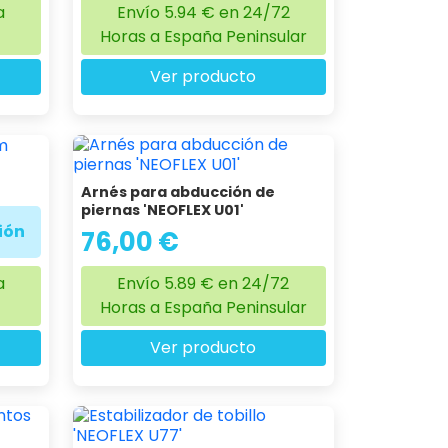
a
Envío 5.94 € en 24/72
Horas a España Peninsular
Ver producto
Arnés para abducción de
piernas 'NEOFLEX U01'
ión
76,00 €
a
Envío 5.89 € en 24/72
Horas a España Peninsular
Ver producto