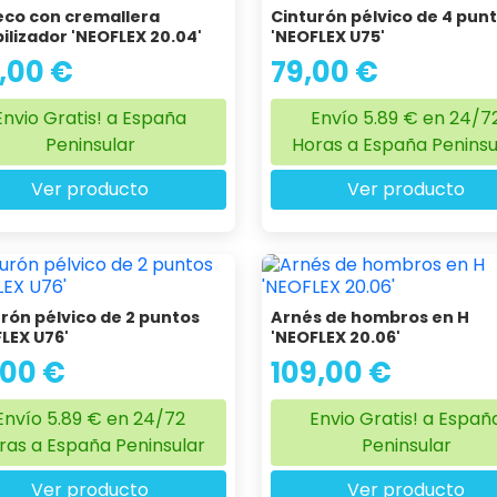
eco con cremallera
Cinturón pélvico de 4 pun
ilizador 'NEOFLEX 20.04'
'NEOFLEX U75'
,00 €
79,00 €
Envio Gratis! a España
Envío 5.89 € en 24/7
Peninsular
Horas a España Peninsu
Ver producto
Ver producto
rón pélvico de 2 puntos
Arnés de hombros en H
LEX U76'
'NEOFLEX 20.06'
,00 €
109,00 €
Envío 5.89 € en 24/72
Envio Gratis! a Españ
ras a España Peninsular
Peninsular
Ver producto
Ver producto