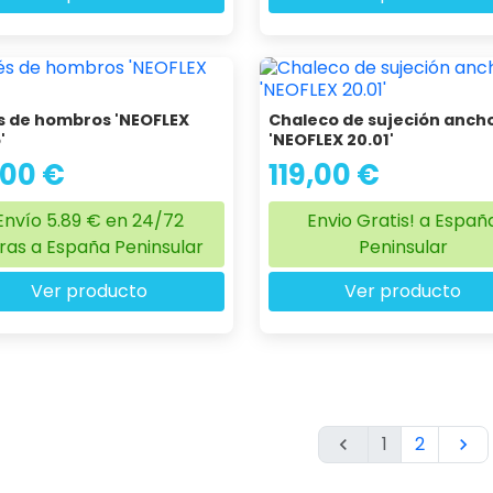
s de hombros 'NEOFLEX
Chaleco de sujeción anch
'
'NEOFLEX 20.01'
,00 €
119,00 €
Envío 5.89 € en 24/72
Envio Gratis! a Españ
ras a España Peninsular
Peninsular
Ver producto
Ver producto
1
2

