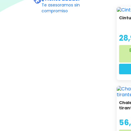
Te asesoramos sin
compromiso
Cintu
28
Chal
tiran
56