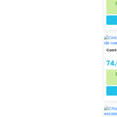
Conte
74