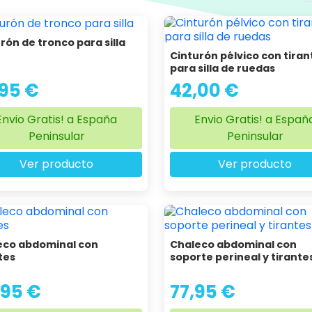
rón de tronco para silla
Cinturón pélvico con tiran
para silla de ruedas
,95 €
42,00 €
Envio Gratis! a España
Envio Gratis! a Españ
Peninsular
Peninsular
Ver producto
Ver producto
eco abdominal con
Chaleco abdominal con
tes
soporte perineal y tirante
,95 €
77,95 €