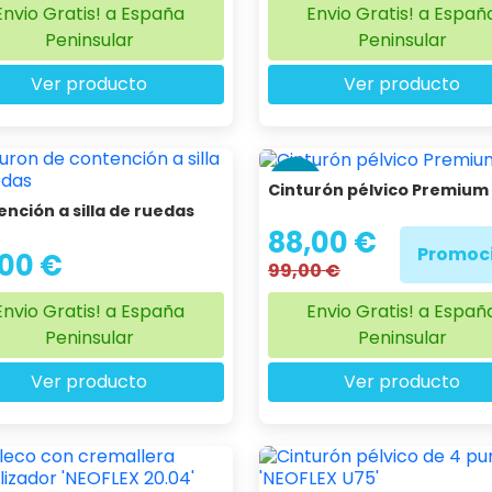
Envio Gratis! a España
Envio Gratis! a Españ
Peninsular
Peninsular
Ver producto
Ver producto
-11 %
Cinturón pélvico Premium
nción a silla de ruedas
88,00 €
Promoc
,00 €
99,00 €
Envio Gratis! a España
Envio Gratis! a Españ
Peninsular
Peninsular
Ver producto
Ver producto