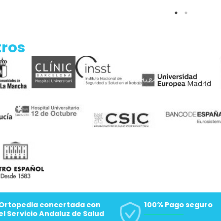
de suma importancia, por eso en nuestra ortopedia encontrará 
ciona al usuario seguridad, lo que le ayudará a querer moverse
 estará contribuyendo a su bienestar, no solo físico, ya que, el
 psicológico, ya que te permite salir, socializar y realizar act
ndiente y como la máxima tranquilidad, seguridad y comodidad
tros
na experiencia de uso satisfactoria les recomendamos tengan en
illas de ruedas que requieran, ya que, una talla elegida errónea
 deslizamientos y caídas.
r sujeciones para sillas de ruedas nunca había sido tan sencill
a ortopedia podrá encontrar el producto que más le convenga y
sto puede encargarlo y pagarlo vía internet. A su disposición c
alizados en la materia que estarán encantados de ayudarles en 
necesario, de forma que la elección y compra del producto sea s
Ortopedia concertada con
100% Pago seguro
el Servicio Andaluz de Salud