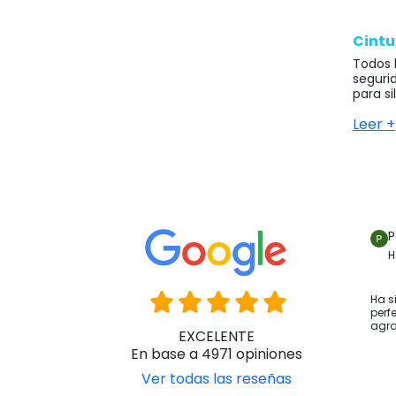
Cintu
Todos 
seguri
para si
Existen
Leer +
Los ci
cuando 
el usua
Los ci
la esp
P
tiende
postura
H
Los ci
perine
Ha s
perf
con con
agr
EXCELENTE
Manten
En base a 4971 opiniones
Cintu
Ver todas las reseñas