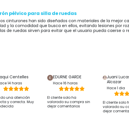
rón pélvico para silla de ruedas
los cinturones han sido diseñados con materiales de la mejor ca
dad y la comodidad que busca en ellos, evitando lesiones por roz
llas de ruedas sirven para evitar que el usuario pueda caerse o re
 varios tipos de cinturones para sillas de ruedas y se los prese
nturones abdominales consisten en una cinta que atraviesa de f
está sentado en la silla, es muy sencillo de colocar y proporcio
rio pueda levantarse o caerse de la silla.
nturones torácico-abdominales para sillas de ruedas consisten 
alda para mantener una postura recta y segura. Estos cinturone
aqui Centelles
EDURNE GARDE
Juani Luca
n a encorvarse o que tienen un control limitado de su columna 
Alcazar
 pueda caerse o sufrir lesiones.
ace 14 horas
Hace 16 horas
Hace 1 dia
nturones abdominales con sujeción perineal consisten en una es
al, como bien su nombre indica, además de sujetar la zona abdo
ido una atención
El cliente solo ha
ecta y correcta. Muy
valorado su compra sin
trol limitado de su cuerpo que se deslizan en su silla, evitando
El cliente solo 
adecida
dejar comentarios
valorado su c
dejar comenta
er una postura correcta que nos evite lesione
rón abdominal para silla de ruedas