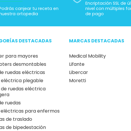
Encriptación SSL de ú
Podrás canjear tu receta en
nivel con múltiples f
nuestra ortopedia
de pago
GORÍAS DESTACADAS
MARCAS DESTACADAS
er para mayores
Medical Mobility
oters desmontables
Lifante
 de ruedas eléctricas
Libercar
a eléctrica plegable
Moretti
a de ruedas eléctrica
igera
 de ruedas
 eléctricas para enfermos
as de traslado
as de bipedestación