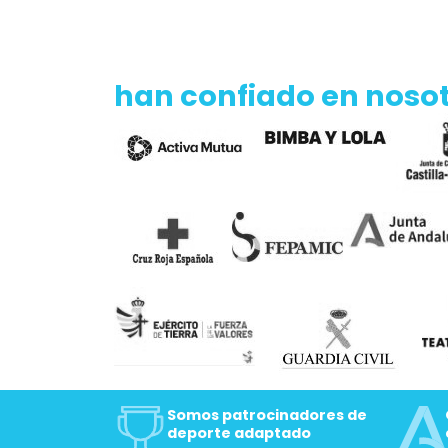
Es es 
propor
manera
también
indepe
han confiado en noso
Para u
para s
incluso
Compra
nuestr
todo e
especi
fuera 
Somos patrocinadores de
deporte adaptado