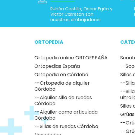
Rubén Castilla, Oscar Egéa y
Victor Carretón son
nuestros embajadores
ORTOPEDIA
CATE
Ortopedia online ORTOESPAÑA
Scoot
Ortopedias España
--Sco
Ortopedia en Córdoba
Sillas
--Ortopedia de alquiler
--Sill
Córdoba
--Sill
--Alquiler silla de ruedas
ultral
Córdoba
Sillas
--Alquiler cama articulada
Grúas
Córdoba
--Grú
--Sillas de ruedas Córdoba
--Grú
Novedades