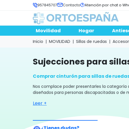
957845707
Contacto
Atención por chat o Wh
Movilidad
Hogar
Anties
Inicio
MOVILIDAD
Sillas de ruedas
Accesori
sujecciones para sill
Comprar cinturón para sillas de rueda
Nos complace poder presentarles la categoría de
diseñados para personas discapacitadas o de mov
Leer +
¿Tienes dudas?