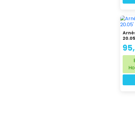
Arné
20.05
95
Ho