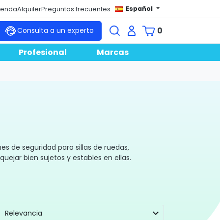
Español
tienda
Alquiler
Preguntas frecuentes
0
Consulta a un experto
Profesional
Marcas
es de seguridad para sillas de ruedas,
uejar bien sujetos y estables en ellas.
expand_more
Relevancia