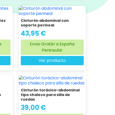
tes
Cinturón abdominal con
soporte perineal
43,95 €
a
Envio Gratis! a España
Peninsular
Ver producto
Cinturón torácico-abdominal
s
tipo chaleco para silla de
ruedas
39,00 €