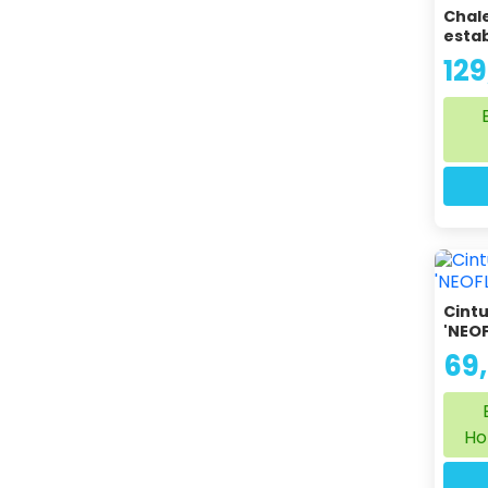
Chal
estab
129
Cintu
'NEOF
69
Ho