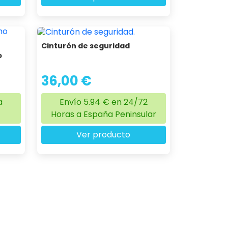
Cinturón de seguridad
o
36,00 €
a
Envío 5.94 € en 24/72
Horas a España Peninsular
Ver producto