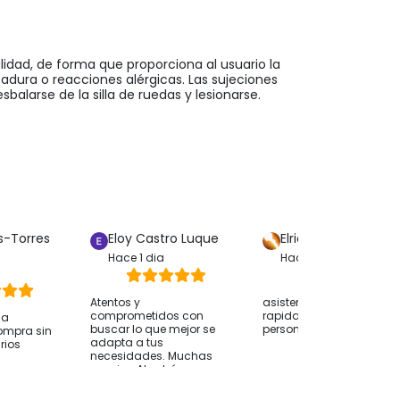
lidad, de forma que proporciona al usuario la
adura o reacciones alérgicas. Las sujeciones
sbalarse de la silla de ruedas y lesionarse.
ntamos a continuación.
orma horizontal la zona abdominal del usuario
na seguridad y estabilidad al usuario. Evitan que
en una especie de cinturón-chaleco que tira de
s están diseñados para las personas que
s-Torres
Eloy Castro Luque
Elric Stormbringer
y espalda, evitando que al adoptar una mala
Hace 1 dia
Hace 1 dia
pecie de arnés-cinturón que sujeta la zona
minal. Estos están diseñados para las personas
Atentos y
asistencia muy amable,
comprometidos con
rapida y eficaz por una
 que puedan caerse y lesionarse.
ha
buscar lo que mejor se
persona real
ompra sin
adapta a tus
rios
necesidades. Muchas
gracias Abrahán.