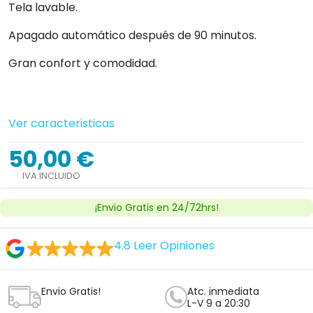
Envio Gratis!
Atc. inmediata
L-V 9 a 20:30
14 días
3 años
devolución
de garantía
!Personaliza tu producto!
Cantidad


Añadir al carrito
Ver licencia
Establecimiento sanitario autorizado.
¿Tienes dudas con este producto?
Nosotros te llamamos, haz clic aquí
Clica aquí y te llamará un técnico ortopedico
experto sin compromiso.