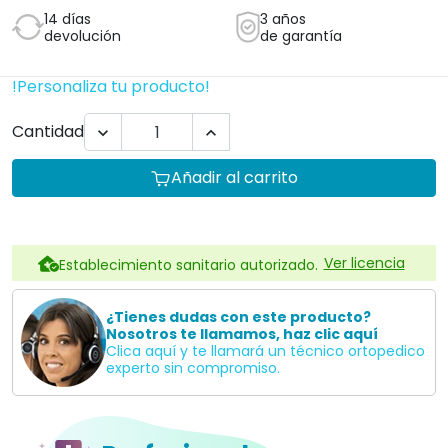
Profesionales
Plan para empresas Ortoespaña
Profesionales de la salud
Centros de educación especial
Residencias
Hoteles
Te informamos sin compromiso
957845707
Descripción
Este calientapiés eléctrico es de la casa
Moretti
.
Iberica España
CARACTERÍSTICAS