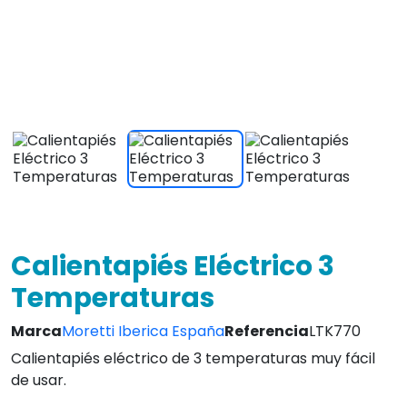
de usar.
Tela lavable.
Apagado automático después de 90 minutos.
Gran confort y comodidad.
Ver caracteristicas
50,00 €
IVA INCLUIDO
¡Envio Gratis en 24/72hrs!
4.8
Leer Opiniones