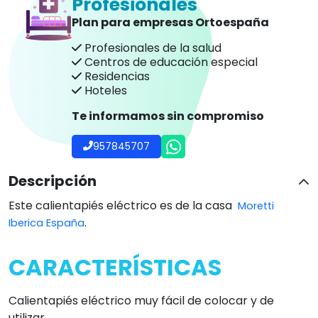
Calientapiés eléctrico muy fácil de colocar y de
utilizar.
3 temperaturas:
-Nivel 1: 53ºC
-Nivel 2: 59ºC
-Nivel 3: 65ºC
Fácil extracción del cable para lavar. Tela lavable
máximo a 30º.
Apagado automático
Este calientapiés se apaga automáticamente
después de 90 minutos.
Para volver a encenderlo, colocamos el interruptor