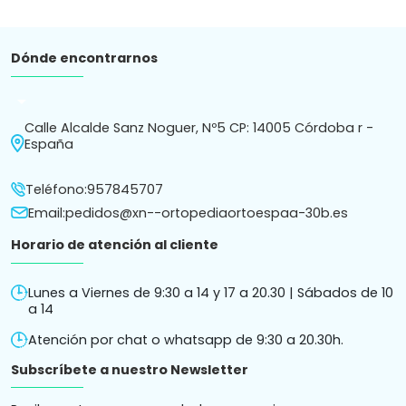
Subscríbete a nuestro Newsletter
Recibe en tu correo novedades y consejos.
Política de
Política de
Términos y condiciones
Aviso
cookies
privacidad
de compra
legal
Ortopedia Ortoespaña S.L. ha sido beneficiaria de Fondos
Europeos cuyo objetivo es la mejora de la competitividad de
las PYMES, y gracias al cual ha puesto en marcha un Plan de
Acción con el objetivo de reforzar la digitalización y la
competitividad de las pymes durante el año 2025. Para ello
ha contado con el apoyo del Programa Pyme Digital de la
Cámara de Comercio de Córdoba.