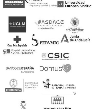
Somos patrocinadores de deporte adaptado
Rubén Castilla, Oscar Egéa y Victor Carretón son
nuestros embajadores
Ortopedia concertada con el Servicio Andaluz de
Salud
Podrás canjear tu receta en nuestra ortopedia
100% Pago seguro
Encriptación SSL de último nivel con múltiples
formas de pago
Devolución en 14 días sin compromiso
Plazo de 14 días para hacer una devolución de tu
compra