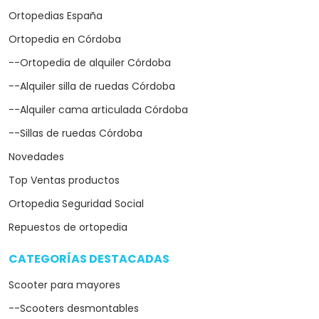
--Scooters desmontables
Sillas de ruedas eléctricas
--Silla eléctrica plegable
--Silla de ruedas eléctrica ultraligera
Sillas de ruedas
Grúas eléctricas para enfermos
--Grúas de traslado
--Grúas de bipedestación
--Grúas para mayores y ancianos
Camas articuladas
--Camas ortopédicas
--Camas hospitalarias
--Camas elevables