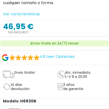
Modelo: H6830B
!Personaliza tu producto!
Cantidad


Añadir al carrito
Ver licencia
Establecimiento sanitario autorizado.
¿Tienes dudas con este producto?
Nosotros te llamamos, haz clic aquí
Clica aquí y te llamará un técnico ortopedico
experto sin compromiso.