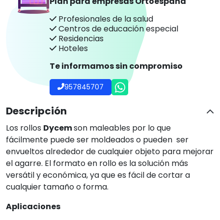
Aplicaciones
Para estabilizar los objetos.
Para sostener objetos firmemente en su lugar.
Para proporcionar un mejor agarre.
Los rollos
Dycem
se construyen a partir de una tela
sin trama y están recubiertos por ambas caras con
nuestro material antideslizante. Los rollos son muy
flexibles, y se pueden cortar fácilmente al tamaño
deseado. La fina tela interior ayuda a que este
material sea maleable, por lo que puede ser
fácilmente colocado en torno a varios objetos.
Reutilizables, fáciles de limpiar. No son tóxicos y no
contienen látex. Libres de adhesivos.