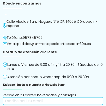
Política de
Política de
Términos y condiciones
Aviso
cookies
privacidad
de compra
legal
Ortopedia Ortoespaña S.L. ha sido beneficiaria de Fondos
Europeos cuyo objetivo es la mejora de la competitividad de
las PYMES, y gracias al cual ha puesto en marcha un Plan de
Acción con el objetivo de reforzar la digitalización y la
competitividad de las pymes durante el año 2025. Para ello
ha contado con el apoyo del Programa Pyme Digital de la
Cámara de Comercio de Córdoba.