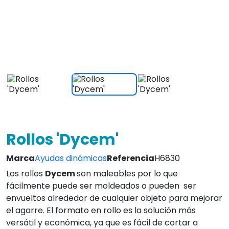
el agarre. El formato en rollo es la solución más
versátil y económica, ya que es fácil de cortar a
cualquier tamaño o forma.
Ver caracteristicas
46,95 €
IVA INCLUIDO
¡Envio Gratis en 24/72 Horas!
4.8
Leer Opiniones
Envio Gratis!
Atc. inmediata
L-V 9 a 20:30
14 días
3 años
devolución
de garantía