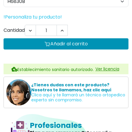
Profesionales
Plan para empresas Ortoespaña
Profesionales de la salud
Centros de educación especial
Residencias
Hoteles
Te informamos sin compromiso
957845707
Descripción
Los rollos
Dycem
son maleables por lo que
fácilmente puede ser moldeados o pueden ser
envueltos alrededor de cualquier objeto para mejorar
el agarre. El formato en rollo es la solución más
versátil y económica, ya que es fácil de cortar a
cualquier tamaño o forma.