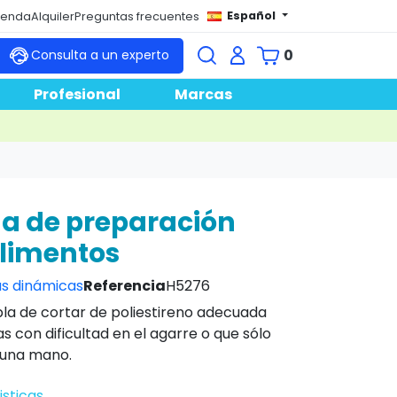
Español
tienda
Alquiler
Preguntas frecuentes
0
Consulta a un experto
Profesional
Marcas
a de preparación
limentos
s dinámicas
Referencia
H5276
la de cortar de poliestireno adecuada
 con dificultad en el agarre o que sólo
 una mano.
isticas