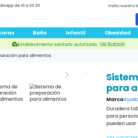
atsapp de 10 a 20.30
Visita nuestra 
caras
Baño
Infantil
Obesidad
Ver licencia
Establecimiento sanitario autorizado.
paración para alimentos
Sistem
para a
Marca
Ayuda
Duradera tab
para personas
pueden usar
Ver caracter