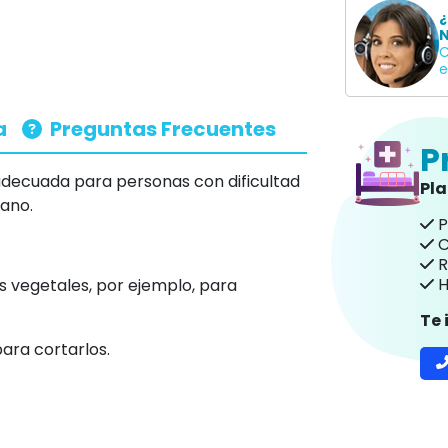
¿
N
C
e
a
Preguntas Frecuentes
P
adecuada para personas con dificultad
Pl
mano.
P
C
R
H
os vegetales, por ejemplo, para
Te
para cortarlos.