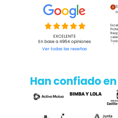
S
H
Exce
Prof
Resp
EXCELENTE
cele
En base a 4964 opiniones
Todo
y fo
Ver todas las reseñas
Han confiado en