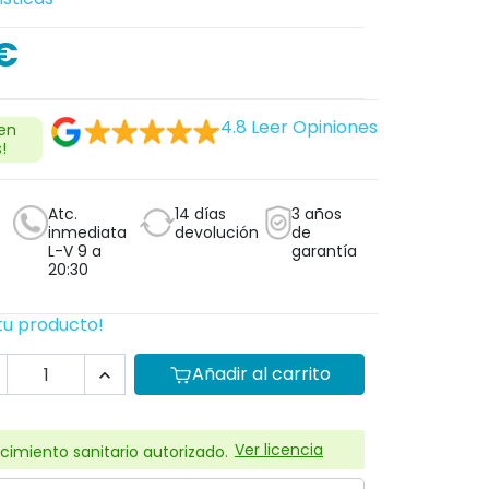
€
4.8
Leer Opiniones
 en
!
Atc.
14 días
3 años
inmediata
devolución
de
L-V 9 a
garantía
20:30
tu producto!
Añadir al carrito

Ver licencia
cimiento sanitario autorizado.