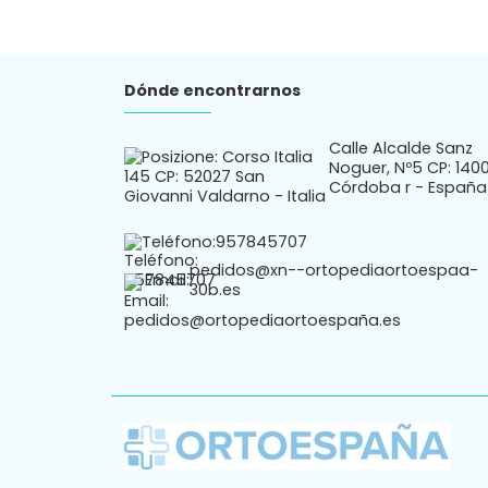
Dónde encontrarnos
Calle Alcalde Sanz
Noguer, Nº5 CP: 140
Córdoba r - España
Teléfono:
957845707
pedidos@xn--ortopediaortoespaa-
Email:
30b.es