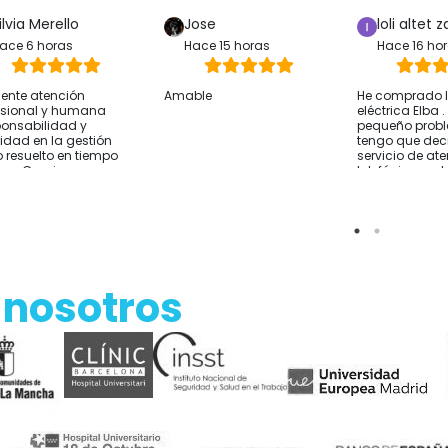
ilvia Merello
Jose
loli altet z
ace 6 horas
Hace 15 horas
Hace 16 ho
lente atención
Amable
He comprado la
esional y humana
eléctrica Elba 
onsabilidad y
pequeño prob
ridad en la gestión
tengo que deci
 resuelto en tiempo
servicio de at
rma Gracias
telefónica y 
sido excelente
resolver lo que
He comprado 
Alicante y el e
rápido Por si a
sirve cómo co
hablar con ell
 nosotros
de comprar y t
sobre tus nec
Empresa reco
Gracias