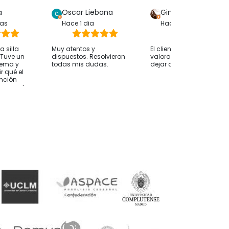
a
Oscar Liebana
Gina Bp
ras
Hace 1 dia
Hace 1 dia
 silla
Muy atentos y
El cliente solo ha
. Tuve un
dispuestos. Resolvieron
valorado su compra sin
lema y
todas mis dudas.
dejar comentarios
r qué el
ención
whassap ha
 hasta
 ocurría
desde
nvío fue
 alguien le
nsejo
os antes
e orientan
esidades
mendable