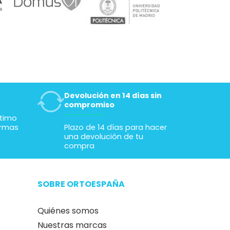
Devolución en 14 días sin
compromiso
ltimo
ormas
Plazo de 14 días para hacer
una devolución de tu
compra
SOBRE ORTOESPAÑA
Quiénes somos
Nuestras marcas