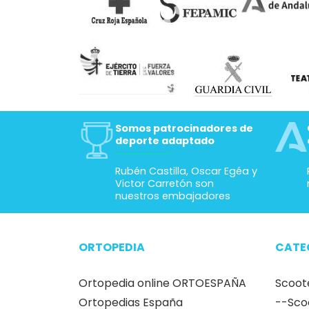
Somos patrocinadores de
deporte adaptado
Rubén Castilla, Oscar Egéa y
Victor Carretón son
nuestros embajadores
ORTOPEDIA
CATE
Ortopedia online ORTOESPAÑA
Scoot
Ortopedias España
--Sco