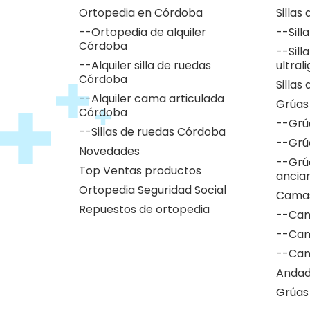
Ortopedia en Córdoba
Sillas
--Ortopedia de alquiler
--Sill
Córdoba
--Sill
--Alquiler silla de ruedas
ultral
Córdoba
Sillas
--Alquiler cama articulada
Grúas
Córdoba
--Grú
--Sillas de ruedas Córdoba
--Grú
Novedades
--Grú
Top Ventas productos
ancia
Ortopedia Seguridad Social
Camas
Repuestos de ortopedia
--Cam
--Cam
--Cam
Andad
Grúas