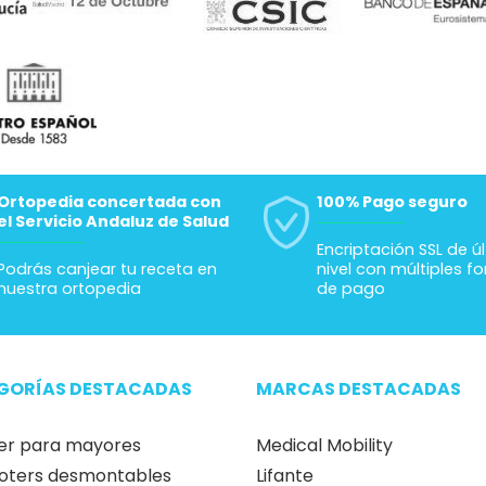
Ortopedia concertada con
100% Pago seguro
el Servicio Andaluz de Salud
Encriptación SSL de ú
Podrás canjear tu receta en
nivel con múltiples f
nuestra ortopedia
de pago
GORÍAS DESTACADAS
MARCAS DESTACADAS
er para mayores
Medical Mobility
oters desmontables
Lifante