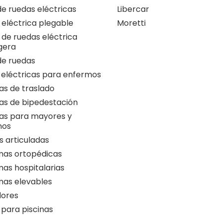
 de ruedas eléctricas
Libercar
a eléctrica plegable
Moretti
a de ruedas eléctrica
igera
 de ruedas
 eléctricas para enfermos
as de traslado
as de bipedestación
as para mayores y
nos
 articuladas
as ortopédicas
as hospitalarias
as elevables
ores
 para piscinas