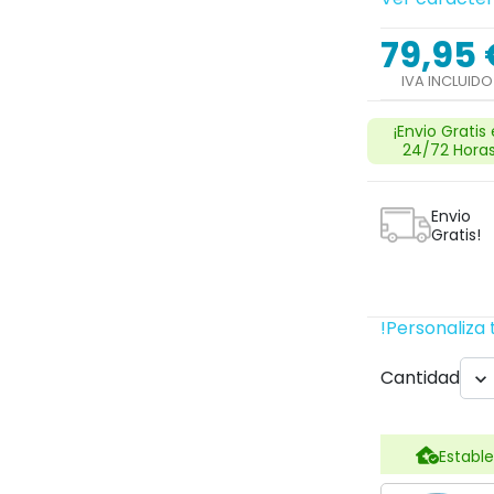
79,95 
IVA INCLUIDO
Next
¡Envio Gratis
24/72 Horas
Envio
Gratis!
!Personaliza 
Cantidad

search
Estable