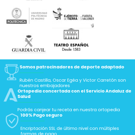
Somos patrocinadores de deporte adaptado
Rubén Castilla, Oscar Egéa y Victor Carretón son
nuestros embajadores
Ortopedia concertada con el Servicio Andaluz de
Salud
Podrás canjear tu receta en nuestra ortopedia
100% Pago seguro
Encriptación SSL de último nivel con múltiples
formas de pago