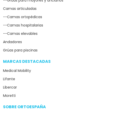
--Grúas para mayores y ancianos
Camas articuladas
--Camas ortopédicas
--Camas hospitalarias
--Camas elevables
Andadores
Grúas para piscinas
MARCAS DESTACADAS
arrow_drop_down
Medical Mobility
Lifante
Libercar
Moretti
SOBRE ORTOESPAÑA
arrow_drop_down