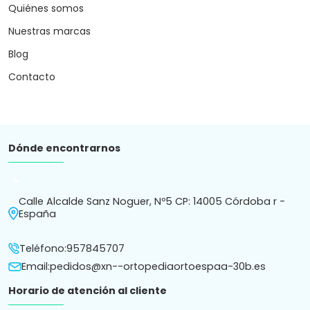
Quiénes somos
Nuestras marcas
Blog
Contacto
Dónde encontrarnos
arrow_drop_down
Calle Alcalde Sanz Noguer, Nº5 CP: 14005 Córdoba r -
España
Teléfono:
957845707
Email:
pedidos@xn--ortopediaortoespaa-30b.es
Horario de atención al cliente