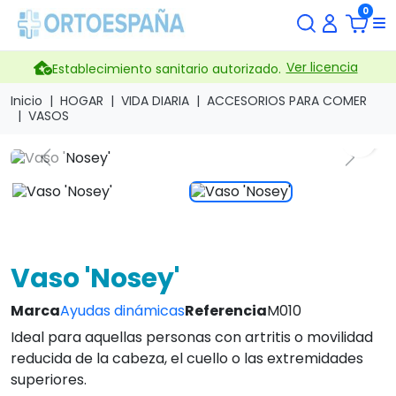
0
Ver licencia
Establecimiento sanitario autorizado.
Inicio
HOGAR
VIDA DIARIA
ACCESORIOS PARA COMER
VASOS
search
Previous
Next
Vaso 'Nosey'
Marca
Ayudas dinámicas
Referencia
M010
Ideal para aquellas personas con artritis o movilidad
reducida de la cabeza, el cuello o las extremidades
superiores.