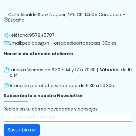
arrow_drop_down
Calle Alcalde Sanz Noguer, Nº5 CP: 14005 Córdoba r -
España
Teléfono:
957845707
Email:
pedidos@xn--ortopediaortoespaa-30b.es
Horario de atención al cliente
Lunes a Viernes de 9:30 a 14 y 17 a 20.30 | Sábados de 10
a 14
Atención por chat o whatsapp de 9:30 a 20.30h.
Subscríbete a nuestro Newsletter
Recibe en tu correo novedades y consejos.