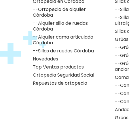
Ortopedia en Córdoba
Sillas
--Ortopedia de alquiler
--Sill
Córdoba
--Sill
--Alquiler silla de ruedas
ultral
Córdoba
Sillas
--Alquiler cama articulada
Grúas
Córdoba
--Grú
--Sillas de ruedas Córdoba
--Grú
Novedades
--Grú
Top Ventas productos
ancia
Ortopedia Seguridad Social
Camas
Repuestos de ortopedia
--Cam
--Cam
--Cam
Andad
Grúas