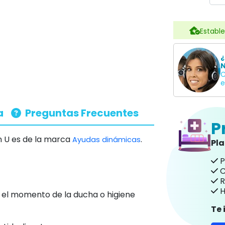
Estable
¿
N
C
e
a
Preguntas Frecuentes
P
n U es de la marca
.
Ayudas dinámicas
Pl
P
C
R
H
a el momento de la ducha o higiene
Te