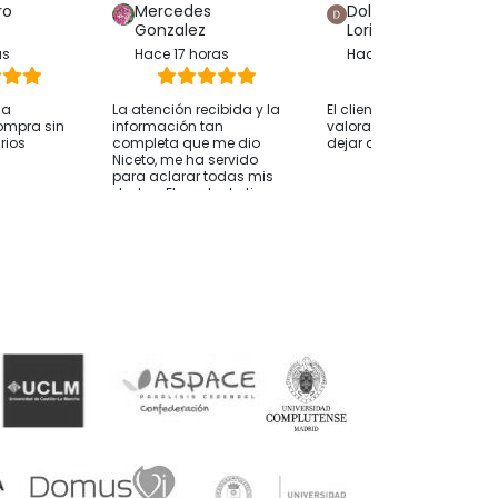
ro
Mercedes
Dolores Hijon
Gonzalez
Loriente
as
Hace 17 horas
Hace 12 horas
ha
La atención recibida y la
El cliente solo ha
ompra sin
información tan
valorado su compra sin
rios
completa que me dio
dejar comentarios
Niceto, me ha servido
para aclarar todas mis
dudas. El producto tiene
una buena relación
calidad precio, y junto
con la atención creo
que es la mejor opción
que he visto. Muchas
gracias