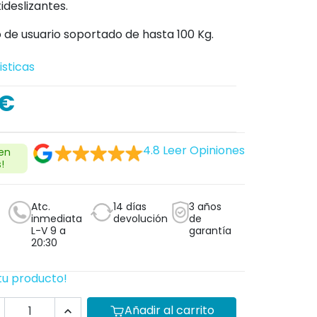
ideslizantes.
de usuario soportado de hasta 100 Kg.
isticas
 €
O
4.8
Leer Opiniones
 en
!
Atc.
14 días
3 años
inmediata
devolución
de
L-V 9 a
garantía
20:30
tu producto!
Añadir al carrito
