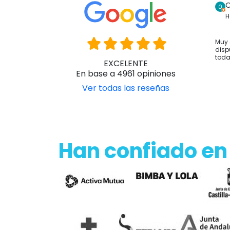
O
H
Muy 
disp
toda
EXCELENTE
En base a 4961 opiniones
Ver todas las reseñas
Han confiado en