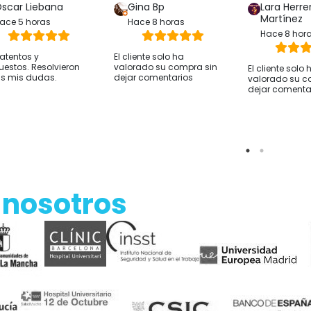
scar Liebana
Gina Bp
Lara Herre
Martínez
ace 5 horas
Hace 8 horas
Hace 8 hor
atentos y
El cliente solo ha
uestos. Resolvieron
valorado su compra sin
El cliente solo 
s mis dudas.
dejar comentarios
valorado su c
dejar comenta
 nosotros