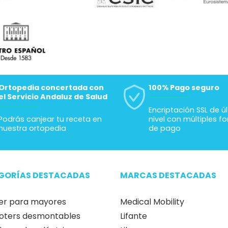
Ortopedia concertada con
100% Pago seguro
el Servicio Andaluz de Salud
Encriptación SSL de ú
Podrás canjear tu receta en
nivel con múltiples f
nuestra ortopedia
de pago
GORÍAS DESTACADAS
MARCAS DESTACADAS
er para mayores
Medical Mobility
oters desmontables
Lifante