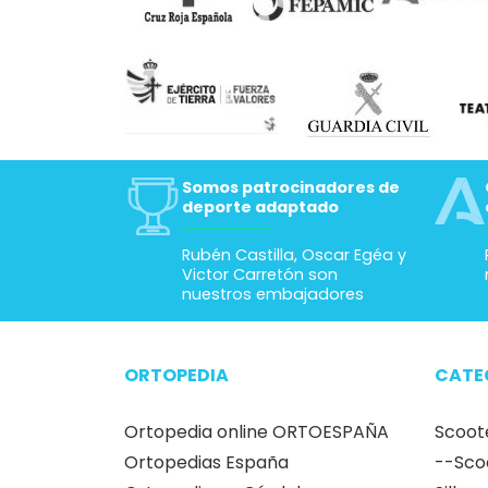
Somos patrocinadores de
deporte adaptado
Rubén Castilla, Oscar Egéa y
Victor Carretón son
nuestros embajadores
ORTOPEDIA
CATE
Ortopedia online ORTOESPAÑA
Scoot
Ortopedias España
--Sco