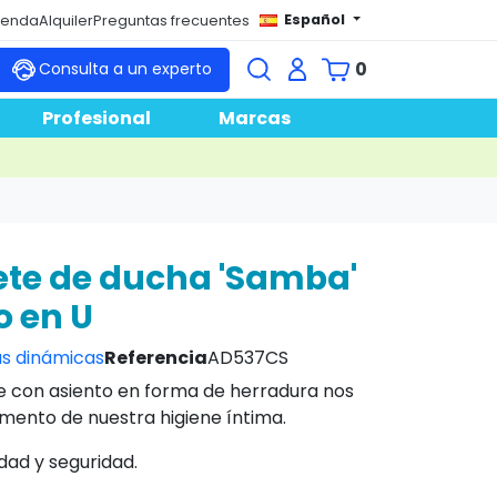
Español
tienda
Alquiler
Preguntas frecuentes
0
Consulta a un experto
Profesional
Marcas
te de ducha 'Samba'
o en U
s dinámicas
Referencia
AD537CS
e con asiento en forma de herradura nos
omento de nuestra higiene íntima.
dad y seguridad.