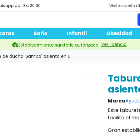
atsapp de 10 a 20.30
Visita nuestra 
caras
Baño
Infantil
Obesidad
Ver licencia
Establecimiento sanitario autorizado.
 de ducha 'Samba' asiento en U
search
Tabure
asient
Marca
Ayuda
Este taburet
facilita el m
Gran estabili