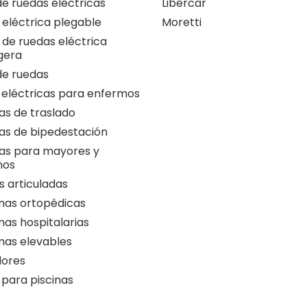
 de ruedas eléctricas
Libercar
a eléctrica plegable
Moretti
a de ruedas eléctrica
igera
 de ruedas
 eléctricas para enfermos
as de traslado
as de bipedestación
as para mayores y
nos
 articuladas
as ortopédicas
as hospitalarias
as elevables
ores
 para piscinas