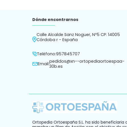
Dónde encontrarnos
Calle Alcalde Sanz Noguer, Nº5 CP: 14005
Córdoba r - España
Teléfono:
957845707
pedidos@xn--ortopediaortoespaa-
Email:
30b.es
Ortopedia Ortoespaña S.L. ha sido beneficiaria 