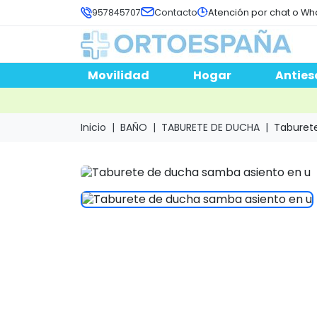
957845707
Contacto
Atención por chat o Wh
Movilidad
Hogar
Anties
Inicio
BAÑO
TABURETE DE DUCHA
Taburete