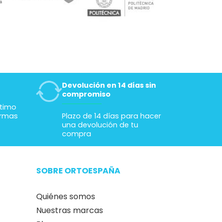
Devolución en 14 días sin
compromiso
ltimo
ormas
Plazo de 14 días para hacer
una devolución de tu
compra
SOBRE ORTOESPAÑA
Quiénes somos
Nuestras marcas