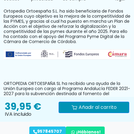
Ortopedia Ortoespaña S.L. ha sido beneficiaria de Fondos
Europeos cuyo objetivo es la mejora de la competitividad de
las PYMES, y gracias al cual ha puesto en marcha un Plan de
Acción con el objetivo de reforzar la digitalización y la
competitividad de las pymes durante el año 2025. Para ello
ha contado con el apoyo del Programa Pyme Digital de la
Cámara de Comercio de Córdoba.
ORTOPEDIA ORTOESPAÑA SL ha recibido una ayuda de la
Unión Europea con cargo al Programa Andalucía FEDER 2021-
2027 para la subvención destinada al fomento del
crecimiento, la competitividad y la consolidación de las
39,95 €
personas trabajadoras autónomas y pymes comerciales y
Añadir al carrito
artesanas, mediante la mejora del equipamiento
IVA incluido
productivo, instalaciones u otros activos fijos (reforma y
acondicionamiento del local comercial). N.º Expediente:
PYM242024CO000000028.
957845707
¡Háblanos!