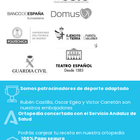
Somos patrocinadores de deporte adaptado
Rubén Castilla, Oscar Egéa y Victor Carretón son
nuestros embajadores
Ortopedia concertada con el Servicio Andaluz de
Salud
Podrás canjear tu receta en nuestra ortopedia
100% Pago seguro