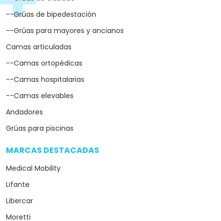
--Grúas de bipedestación
--Grúas para mayores y ancianos
Camas articuladas
--Camas ortopédicas
--Camas hospitalarias
--Camas elevables
Andadores
Grúas para piscinas
MARCAS DESTACADAS
arrow_drop_down
Medical Mobility
Lifante
Libercar
Moretti