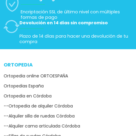
Encriptación SSL de último nivel con múltiples
formas de pago
Devolución en 14 días sin compromiso
Plazo de 14 días para hacer una devolución de tu
compra
ORTOPEDIA
arrow_drop_down
Ortopedia online ORTOESPAÑA
Ortopedias España
Ortopedia en Córdoba
--Ortopedia de alquiler Córdoba
--Alquiler silla de ruedas Córdoba
--Alquiler cama articulada Córdoba