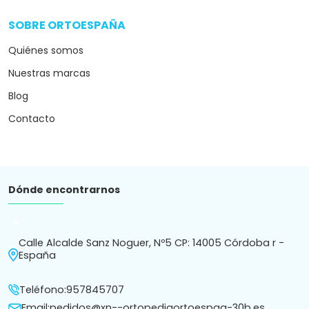
SOBRE ORTOESPAÑA
arrow_drop_down
Quiénes somos
Nuestras marcas
Blog
Contacto
Dónde encontrarnos
arrow_drop_down
Calle Alcalde Sanz Noguer, Nº5 CP: 14005 Córdoba r -
España
Teléfono:
957845707
Email:
pedidos@xn--ortopediaortoespaa-30b.es