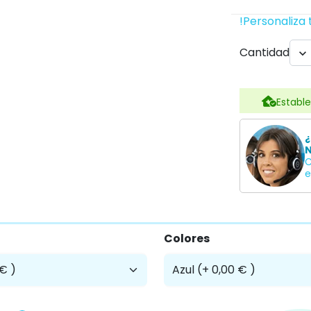
!Personaliza 
Cantidad

Estable
¿
N
C
e
Colores