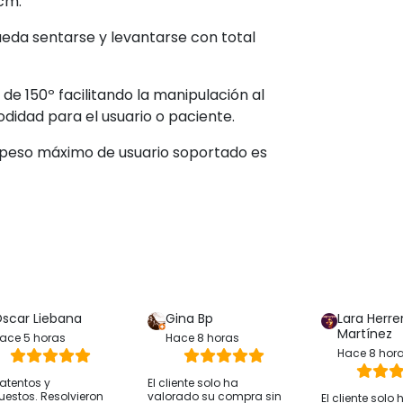
cm.
ueda sentarse y levantarse con total
 de 150º facilitando la manipulación al
idad para el usuario o paciente.
el peso máximo de usuario soportado es
scar Liebana
Gina Bp
Lara Herre
Martínez
ace 5 horas
Hace 8 horas
Hace 8 hor
atentos y
El cliente solo ha
uestos. Resolvieron
valorado su compra sin
El cliente solo 