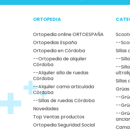
ORTOPEDIA
CATE
Ortopedia online ORTOESPAÑA
Scoot
Ortopedias España
--Sco
Ortopedia en Córdoba
Sillas
--Ortopedia de alquiler
--Sill
Córdoba
--Sill
--Alquiler silla de ruedas
ultral
Córdoba
Sillas
--Alquiler cama articulada
Grúas
Córdoba
--Grú
--Sillas de ruedas Córdoba
--Grú
Novedades
--Grú
Top Ventas productos
ancia
Ortopedia Seguridad Social
Camas