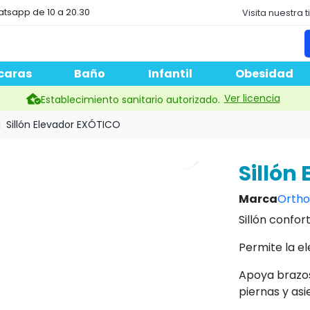
atsapp de 10 a 20.30
Visita nuestra 
caras
Baño
Infantil
Obesidad
Ver licencia
Establecimiento sanitario autorizado.
Sillón Elevador EXÓTICO
search
Sillón
Marca
Ortho
Sillón confor
Permite la el
Apoya brazos
piernas y asi