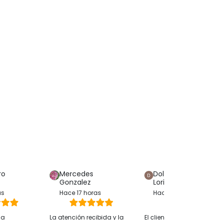
ro
Mercedes
Dolores Hijon
Gonzalez
Loriente
as
Hace 17 horas
Hace 12 horas
ha
La atención recibida y la
El cliente solo ha