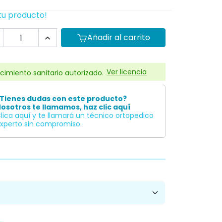
tu producto!
Añadir al carrito

Ver licencia
cimiento sanitario autorizado.
Tienes dudas con este producto?
osotros te llamamos, haz clic aquí
lica aquí y te llamará un técnico ortopedico
xperto sin compromiso.