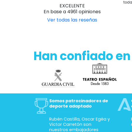
toda
EXCELENTE
En base a 4961 opiniones
Ver todas las reseñas
Han confiado en
Somos patrocinadores de
deporte adaptado
Rubén Castilla, Oscar Egéa y
Victor Carretón son
nuestros embajadores