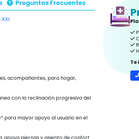
a
Preguntas Frecuentes
P
 XXI
.
Pl
P
C
R
H
Te
tes, acompañantes, para hogar,
nea con la reclinación progresiva del
5º para mayor apoyo al usuario en el
a, apoya piernas y asiento de confort