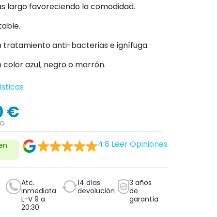
s largo favoreciendo la comodidad.
table.
 tratamiento anti-bacterias e ignífuga.
 color azul, negro o marrón.
isticas
0 €
DO
4.8
Leer Opiniones
 en
Atc.
14 días
3 años
inmediata
devolución
de
L-V 9 a
garantía
20:30