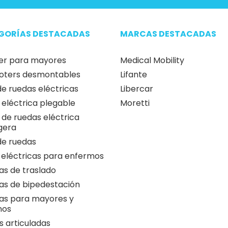
GORÍAS DESTACADAS
MARCAS DESTACADAS
er para mayores
Medical Mobility
oters desmontables
Lifante
 de ruedas eléctricas
Libercar
a eléctrica plegable
Moretti
a de ruedas eléctrica
igera
 de ruedas
 eléctricas para enfermos
as de traslado
as de bipedestación
as para mayores y
nos
 articuladas