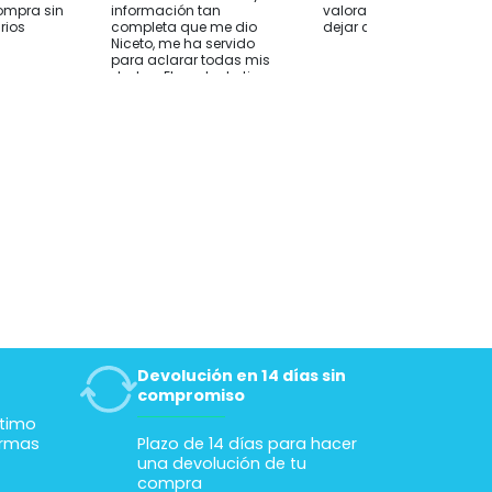
ompra sin
información tan
valorado su compra sin
rios
completa que me dio
dejar comentarios
Niceto, me ha servido
para aclarar todas mis
dudas. El producto tiene
una buena relación
calidad precio, y junto
con la atención creo
que es la mejor opción
que he visto. Muchas
gracias
Devolución en 14 días sin
compromiso
ltimo
ormas
Plazo de 14 días para hacer
una devolución de tu
compra