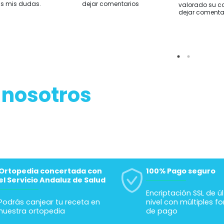
s mis dudas.
dejar comentarios
valorado su c
dejar comenta
 nosotros
Ortopedia concertada con
100% Pago seguro
el Servicio Andaluz de Salud
Encriptación SSL de ú
Podrás canjear tu receta en
nivel con múltiples f
nuestra ortopedia
de pago