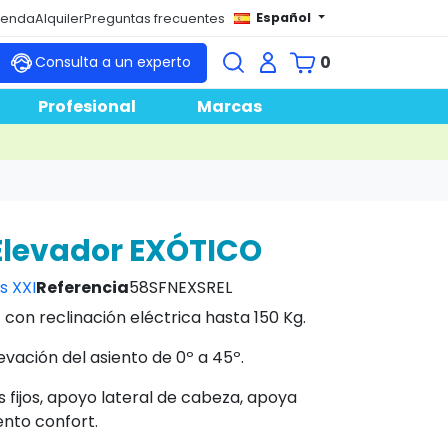
Español
tienda
Alquiler
Preguntas frecuentes
0
Consulta a un experto
Profesional
Marcas
 Elevador EXÓTICO
s XXI
Referencia
58SFNEXSREL
t con reclinación eléctrica hasta 150 Kg.
evación del asiento de 0º a 45º.
 fijos, apoyo lateral de cabeza, apoya
ento confort.