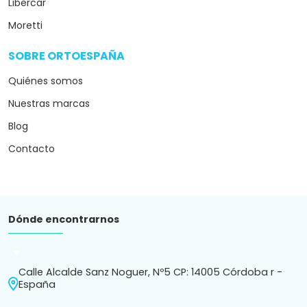
Libercar
Moretti
SOBRE ORTOESPAÑA
arrow_drop_down
Quiénes somos
Nuestras marcas
Blog
Contacto
Dónde encontrarnos
arrow_drop_down
Calle Alcalde Sanz Noguer, Nº5 CP: 14005 Córdoba r -
España