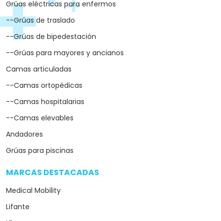
Grúas eléctricas para enfermos
--Grúas de traslado
--Grúas de bipedestación
--Grúas para mayores y ancianos
Camas articuladas
--Camas ortopédicas
--Camas hospitalarias
--Camas elevables
Andadores
Grúas para piscinas
MARCAS DESTACADAS
arrow_drop_down
Medical Mobility
Lifante