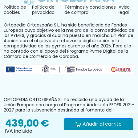
Política de
Política de
Términos y condiciones
Aviso
cookies
privacidad
de compra
legal
Ortopedia Ortoespaña S.L. ha sido beneficiaria de Fondos
Europeos cuyo objetivo es la mejora de la competitividad de
las PYMES, y gracias al cual ha puesto en marcha un Plan de
Acción con el objetivo de reforzar la digitalización y la
competitividad de las pymes durante el año 2025. Para ello
ha contado con el apoyo del Programa Pyme Digital de la
Cámara de Comercio de Córdoba.
ORTOPEDIA ORTOESPAÑA SL ha recibido una ayuda de la
Unión Europea con cargo al Programa Andalucía FEDER 2021-
2027 para la subvención destinada al fomento del
crecimiento, la competitividad y la consolidación de las
439,00 €
personas trabajadoras autónomas y pymes comerciales y
Añadir al carrito
artesanas, mediante la mejora del equipamiento
IVA incluido
productivo, instalaciones u otros activos fijos (reforma y
acondicionamiento del local comercial). N.º Expediente: