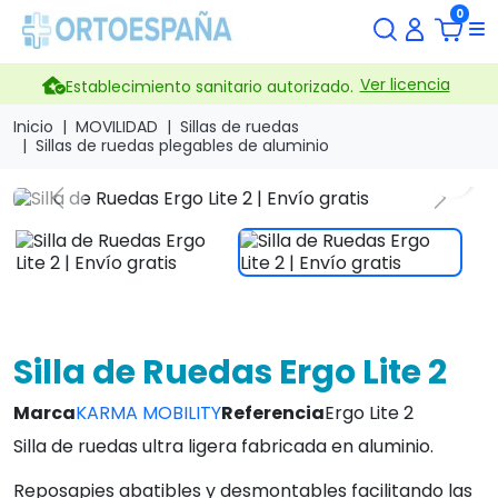
0
Ver licencia
Establecimiento sanitario autorizado.
Inicio
MOVILIDAD
Sillas de ruedas
Sillas de ruedas plegables de aluminio
search
Previous
Next
Silla de Ruedas Ergo Lite 2
Marca
KARMA MOBILITY
Referencia
Ergo Lite 2
Silla de ruedas ultra ligera fabricada en aluminio.
Reposapies abatibles y desmontables facilitando las