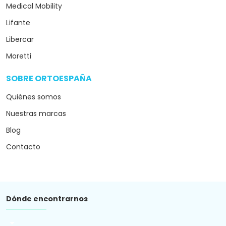
Medical Mobility
Lifante
Libercar
Moretti
SOBRE ORTOESPAÑA
arrow_drop_down
Quiénes somos
Nuestras marcas
Blog
Contacto
Dónde encontrarnos
arrow_drop_down