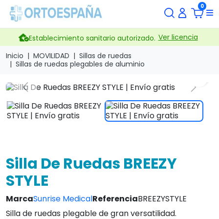
0
Ver licencia
Establecimiento sanitario autorizado.
Inicio
MOVILIDAD
Sillas de ruedas
Sillas de ruedas plegables de aluminio
search
Previous
Next
Silla De Ruedas BREEZY
STYLE
Marca
Sunrise Medical
Referencia
BREEZYSTYLE
Silla de ruedas plegable de gran versatilidad.