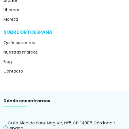
Lifante
Libercar
Moretti
SOBRE ORTOESPAÑA
arrow_drop_down
Quiénes somos
Nuestras marcas
Blog
Contacto
Dónde encontrarnos
arrow_drop_down
Calle Alcalde Sanz Noguer, Nº5 CP: 14005 Córdoba r -
España