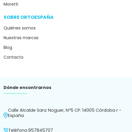
Moretti
SOBRE ORTOESPAÑA
arrow_drop_down
Quiénes somos
Nuestras marcas
Blog
Contacto
Dónde encontrarnos
arrow_drop_down
Calle Alcalde Sanz Noguer, Nº5 CP: 14005 Córdoba r -
España
Teléfono:
957845707