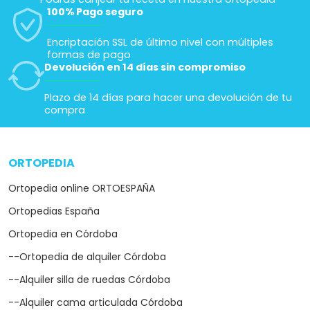
100% Pago seguro
Encriptación SSL de último nivel con múltiples
formas de pago
Devolución en 14 días sin compromiso
Plazo de 14 días para hacer una devolución de tu
compra
ORTOPEDIA
arrow_drop_down
Ortopedia online ORTOESPAÑA
Ortopedias España
Ortopedia en Córdoba
--Ortopedia de alquiler Córdoba
--Alquiler silla de ruedas Córdoba
--Alquiler cama articulada Córdoba