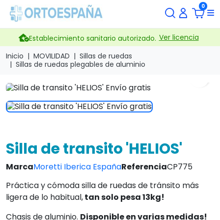
0
Ver licencia
Establecimiento sanitario autorizado.
Inicio
MOVILIDAD
Sillas de ruedas
Sillas de ruedas plegables de aluminio
search
Silla de transito 'HELIOS'
Marca
Moretti Iberica España
Referencia
CP775
Práctica y cómoda silla de ruedas de tránsito más
ligera de lo habitual,
tan solo pesa 13kg!
Chasis de aluminio.
Disponible en varias medidas!