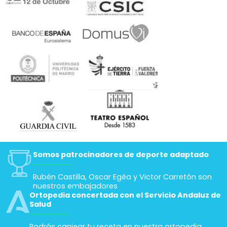
Somos patrocinadores de deporte adaptado
Rubén Castilla, Oscar Egéa y Victor Carretón son
nuestros embajadores
Ortopedia concertada con el Servicio Andaluz de
Salud
Podrás canjear tu receta en nuestra ortopedia