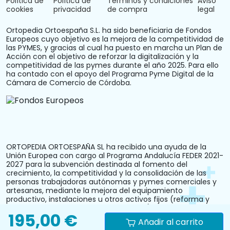
Política de
Política de
Términos y condiciones
Aviso
cookies
privacidad
de compra
legal
Ortopedia Ortoespaña S.L. ha sido beneficiaria de Fondos
Europeos cuyo objetivo es la mejora de la competitividad de
las PYMES, y gracias al cual ha puesto en marcha un Plan de
Acción con el objetivo de reforzar la digitalización y la
competitividad de las pymes durante el año 2025. Para ello
ha contado con el apoyo del Programa Pyme Digital de la
Cámara de Comercio de Córdoba.
ORTOPEDIA ORTOESPAÑA SL ha recibido una ayuda de la
Unión Europea con cargo al Programa Andalucía FEDER 2021-
2027 para la subvención destinada al fomento del
crecimiento, la competitividad y la consolidación de las
personas trabajadoras autónomas y pymes comerciales y
artesanas, mediante la mejora del equipamiento
productivo, instalaciones u otros activos fijos (reforma y
acondicionamiento del local comercial). N.º Expediente:
195,00 €
PYM242024CO000000028.
Añadir al carrito