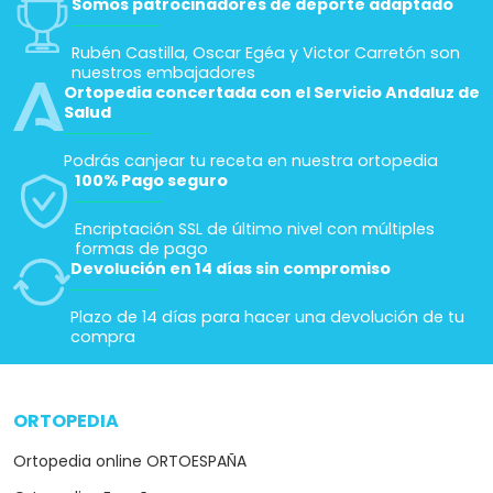
Somos patrocinadores de deporte adaptado
Rubén Castilla, Oscar Egéa y Victor Carretón son
nuestros embajadores
Ortopedia concertada con el Servicio Andaluz de
Salud
Podrás canjear tu receta en nuestra ortopedia
100% Pago seguro
Encriptación SSL de último nivel con múltiples
formas de pago
Devolución en 14 días sin compromiso
Plazo de 14 días para hacer una devolución de tu
compra
ORTOPEDIA
arrow_drop_down
Ortopedia online ORTOESPAÑA