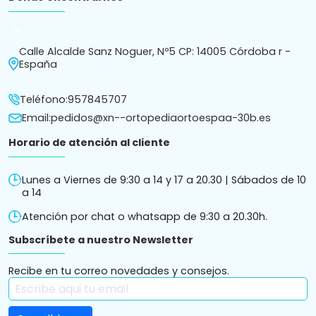
arrow_drop_down
Calle Alcalde Sanz Noguer, Nº5 CP: 14005 Córdoba r -
España
Teléfono:
957845707
Email:
pedidos@xn--ortopediaortoespaa-30b.es
Horario de atención al cliente
Lunes a Viernes de 9:30 a 14 y 17 a 20.30 | Sábados de 10
a 14
Atención por chat o whatsapp de 9:30 a 20.30h.
Subscríbete a nuestro Newsletter
Recibe en tu correo novedades y consejos.