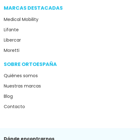
MARCAS DESTACADAS
arrow_drop_down
Medical Mobility
Lifante
Libercar
Moretti
SOBRE ORTOESPAÑA
arrow_drop_down
Quiénes somos
Nuestras marcas
Blog
Contacto
Dónde encontrarnos