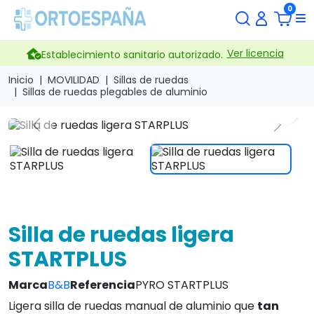
0
Ver licencia
Establecimiento sanitario autorizado.
Inicio
MOVILIDAD
Sillas de ruedas
Sillas de ruedas plegables de aluminio
search
Previous
Next
Silla de ruedas ligera
STARTPLUS
Marca
B&B
Referencia
PYRO STARTPLUS
Ligera silla de ruedas manual de aluminio que
tan