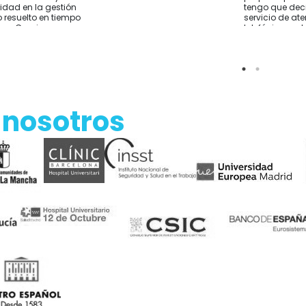
ridad en la gestión
tengo que deci
 resuelto en tiempo
servicio de at
rma Gracias
telefónica y 
sido excelente
resolver lo que
He comprado 
Alicante y el e
rápido Por si a
sirve cómo co
hablar con ell
 nosotros
de comprar y t
sobre tus nec
Empresa reco
Gracias