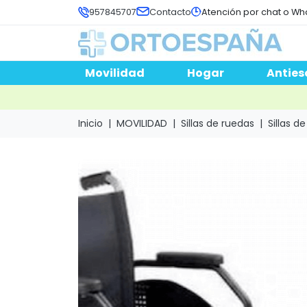
957845707
Contacto
Atención por chat o Wh
Movilidad
Hogar
Anties
Inicio
MOVILIDAD
Sillas de ruedas
Sillas d