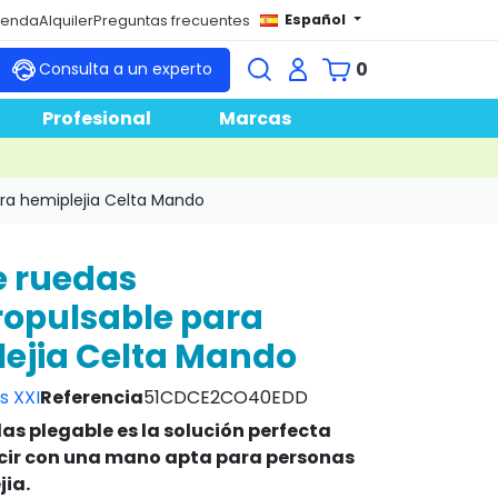
Español
tienda
Alquiler
Preguntas frecuentes
0
Consulta a un experto
Profesional
Marcas
ara hemiplejia Celta Mando
de ruedas
opulsable para
ejia Celta Mando
s XXI
Referencia
51CDCE2CO40EDD
das plegable es la solución perfecta
cir con una mano apta para personas
jia.