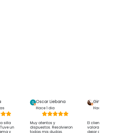
a
Oscar Liebana
Gina Bp
ras
Hace 1 dia
Hace 1 dia
 silla
Muy atentos y
El cliente solo ha
. Tuve un
dispuestos. Resolvieron
valorado su compra sin
lema y
todas mis dudas.
dejar comentarios