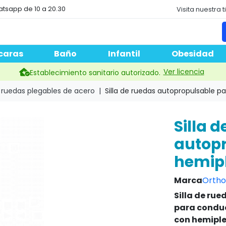
atsapp de 10 a 20.30
Visita nuestra 
caras
Baño
Infantil
Obesidad
Ver licencia
Establecimiento sanitario autorizado.
e ruedas plegables de acero
Silla de ruedas autopropulsable p
Silla 
autopr
hemipl
Marca
Ortho
Silla de rue
para condu
con hemiple