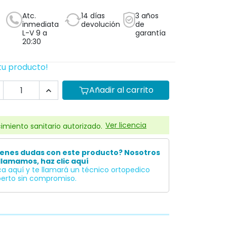
Atc.
14 días
3 años
inmediata
devolución
de
L-V 9 a
garantía
20:30
tu producto!
Añadir al carrito

Ver licencia
imiento sanitario autorizado.
ienes dudas con este producto? Nosotros
llamamos, haz clic aquí
ca aquí y te llamará un técnico ortopedico
erto sin compromiso.