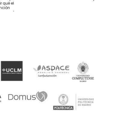
r qué el
ención
whassap ha
 hasta
 ocurría
desde
nvío fue
 alguien le
nsejo
os antes
e orientan
esidades
mendable