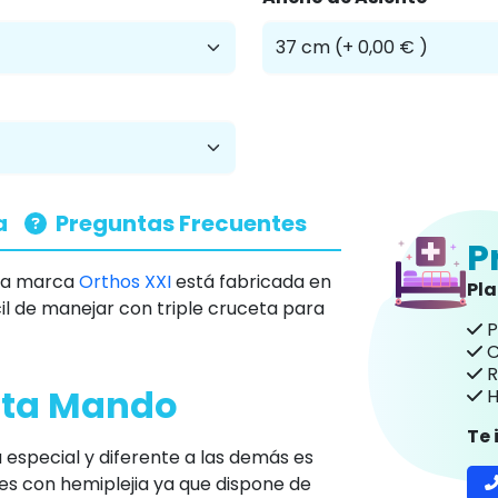
a
Preguntas Frecuentes
P
la marca
Orthos XXI
está fabricada en
Pl
cil de manejar con triple cruceta para
P
C
R
elta Mando
H
Te
 especial y diferente a las demás es
es con hemiplejia ya que dispone de