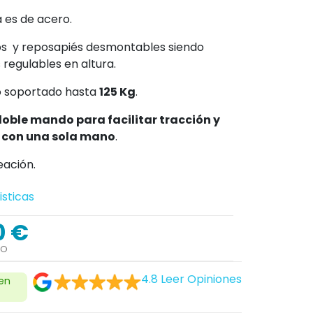
 es de acero.
s y reposapiés desmontables siendo
 regulables en altura.
 soportado hasta
125 Kg
.
oble mando para facilitar tracción y
 con una sola mano
.
eación.
isticas
0 €
DO
4.8
Leer Opiniones
 en