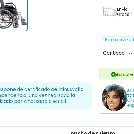
Envio
Gratis!
!Personaliza 
Cantidad

Establec
dispone de certificado de minusvalía
¿T
dependencia. Una vez realizada la
te 
Cli
icado por whatsapp o email.
exp
Ancho de Asiento