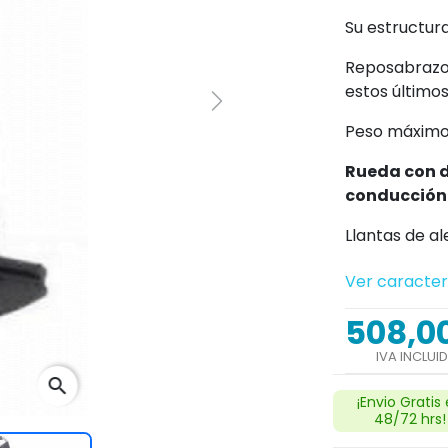
Su estructura
Reposabrazo
estos últimos
Next
Peso máximo
Rueda con d
conducción
Llantas de al
Ver caracter
508,0
IVA INCLUI
search
¡Envio Gratis
48/72 hrs!