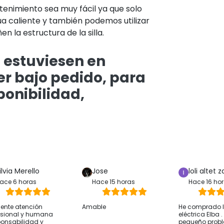
tenimiento sea muy fácil ya que solo
 caliente y también podemos utilizar
 la estructura de la silla.
 estuviesen en
er bajo pedido, para
ponibilidad,
ilvia Merello
Jose
loli altet z
ace 6 horas
Hace 15 horas
Hace 16 ho
lente atención
Amable
He comprado la
esional y humana
eléctrica Elba 
onsabilidad y
pequeño prob