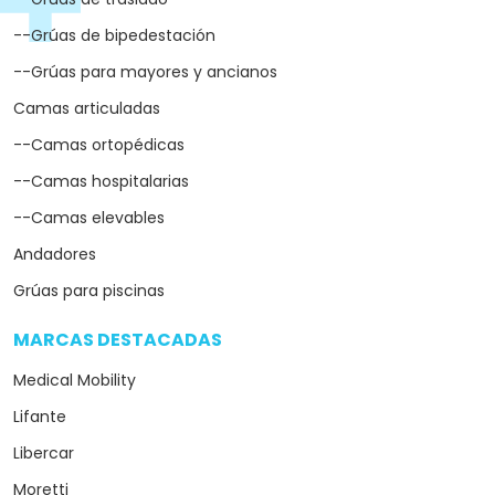
--Grúas de bipedestación
--Grúas para mayores y ancianos
Camas articuladas
--Camas ortopédicas
--Camas hospitalarias
--Camas elevables
Andadores
Grúas para piscinas
MARCAS DESTACADAS
arrow_drop_down
Medical Mobility
Lifante
Libercar
Moretti