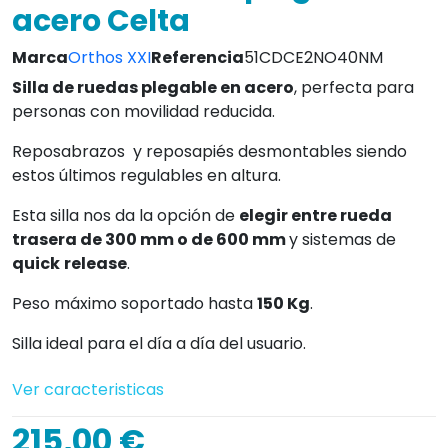
acero Celta
Marca
Orthos XXI
Referencia
51CDCE2NO40NM
Silla de ruedas plegable en
acero
, perfecta para
personas con movilidad reducida.
Reposabrazos y reposapiés desmontables siendo
estos últimos regulables en altura.
Esta silla nos da la opción de
elegir entre rueda
trasera de 300 mm o de 600 mm
y sistemas de
quick
release
.
Peso máximo soportado hasta
150 Kg
.
Silla ideal para el día a día del usuario.
Ver caracteristicas
215,00 €