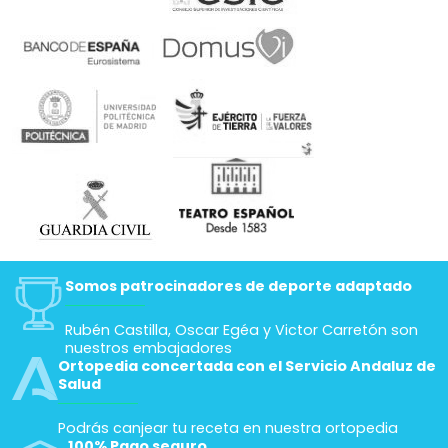
Somos patrocinadores de deporte adaptado
Rubén Castilla, Oscar Egéa y Victor Carretón son
nuestros embajadores
Ortopedia concertada con el Servicio Andaluz de
Salud
Podrás canjear tu receta en nuestra ortopedia
100% Pago seguro