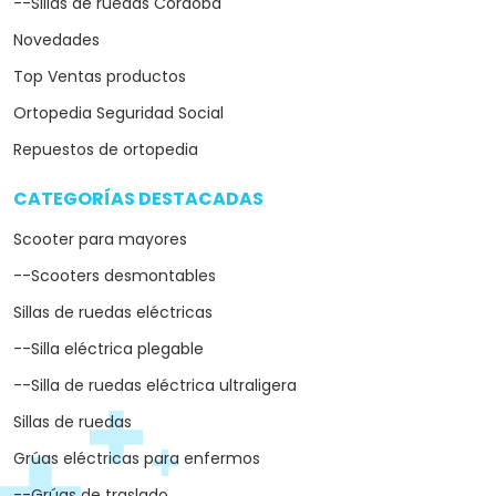
--Sillas de ruedas Córdoba
Novedades
Top Ventas productos
Ortopedia Seguridad Social
Repuestos de ortopedia
CATEGORÍAS DESTACADAS
arrow_drop_down
Scooter para mayores
--Scooters desmontables
Sillas de ruedas eléctricas
--Silla eléctrica plegable
--Silla de ruedas eléctrica ultraligera
Sillas de ruedas
Grúas eléctricas para enfermos
--Grúas de traslado