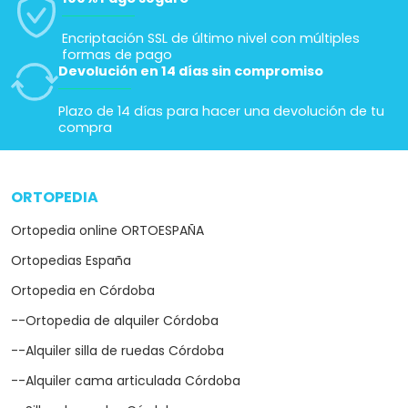
Encriptación SSL de último nivel con múltiples
formas de pago
Devolución en 14 días sin compromiso
Plazo de 14 días para hacer una devolución de tu
compra
ORTOPEDIA
arrow_drop_down
Ortopedia online ORTOESPAÑA
Ortopedias España
Ortopedia en Córdoba
--Ortopedia de alquiler Córdoba
--Alquiler silla de ruedas Córdoba
--Alquiler cama articulada Córdoba