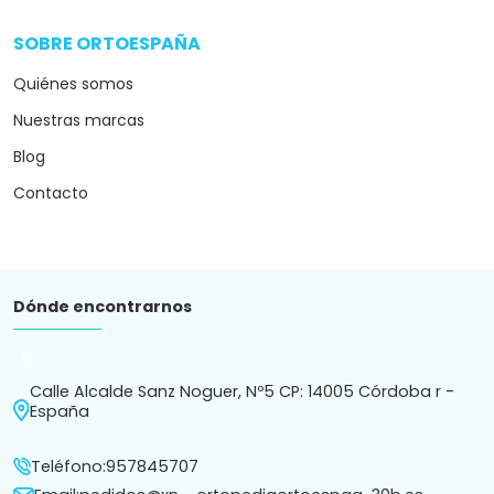
SOBRE ORTOESPAÑA
arrow_drop_down
Quiénes somos
Nuestras marcas
Blog
Contacto
Dónde encontrarnos
arrow_drop_down
Calle Alcalde Sanz Noguer, Nº5 CP: 14005 Córdoba r -
España
Teléfono:
957845707