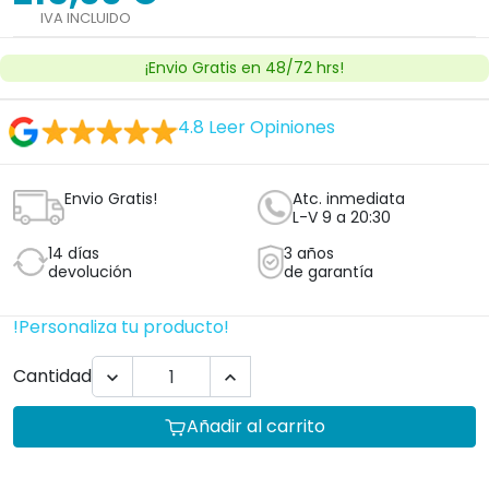
IVA INCLUIDO
¡Envio Gratis en 48/72 hrs!
4.8
Leer Opiniones
Envio Gratis!
Atc. inmediata
L-V 9 a 20:30
14 días
3 años
devolución
de garantía
!Personaliza tu producto!
Cantidad


Añadir al carrito