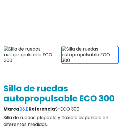
Silla de ruedas plegable y flexible disponible en
diferentes medidas.
Reposabrazos dobles abatibles.
Asiento regulable en altura.
Ver caracteristicas
239,00 €
IVA INCLUIDO
¡Envio Gratis en 24/72 Horas!
4.8
Leer Opiniones
Envio Gratis!
Atc. inmediata
L-V 9 a 20:30