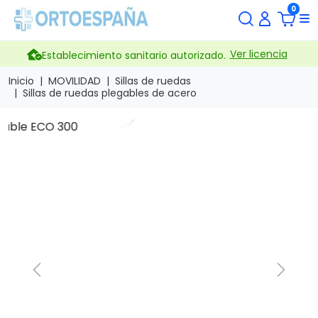
0
Ver licencia
Establecimiento sanitario autorizado.
Inicio
MOVILIDAD
Sillas de ruedas
Sillas de ruedas plegables de acero
search
Previous
Next
Silla de ruedas
autopropulsable ECO 300
Marca
B&B
Referencia
S-ECO 300