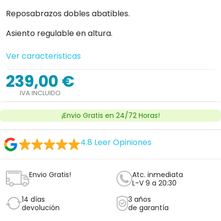
14 días
3 años
devolución
de garantía
!Personaliza tu producto!
Cantidad


Añadir al carrito
Ver licencia
Establecimiento sanitario autorizado.
Producto con IVA reducido del 4%
si dispone
de certificado de minusvalía igual o superior al
33% o grado 3 de dependencia. Una vez
realizada la compra, nos deberá mandar el
certificado por whatsapp o email.
¿Tienes dudas con este producto?
Nosotros te llamamos, haz clic aquí