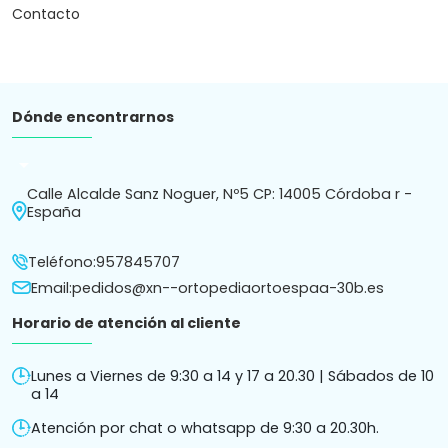
Atención por chat o whatsapp de 9:30 a 20.30h.
Subscríbete a nuestro Newsletter
Recibe en tu correo novedades y consejos.
Política de
Política de
Términos y condiciones
Aviso
cookies
privacidad
de compra
legal
Ortopedia Ortoespaña S.L. ha sido beneficiaria de Fondos
Europeos cuyo objetivo es la mejora de la competitividad de
las PYMES, y gracias al cual ha puesto en marcha un Plan de
Acción con el objetivo de reforzar la digitalización y la
competitividad de las pymes durante el año 2025. Para ello