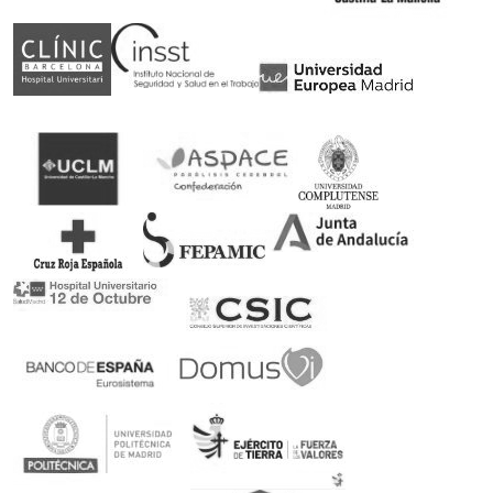
Somos patrocinadores de deporte adaptado
Rubén Castilla, Oscar Egéa y Victor Carretón son
nuestros embajadores
Ortopedia concertada con el Servicio Andaluz de
Salud
Podrás canjear tu receta en nuestra ortopedia
100% Pago seguro
Encriptación SSL de último nivel con múltiples
formas de pago
Devolución en 14 días sin compromiso