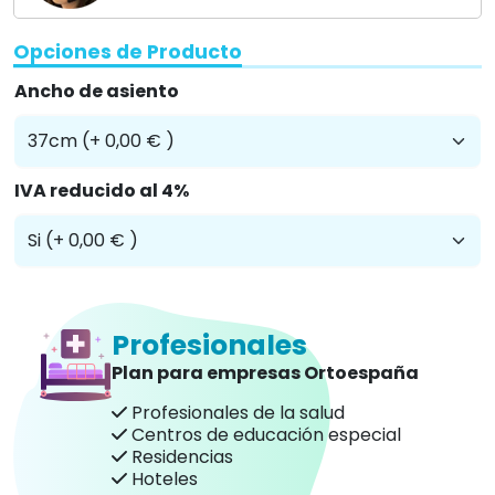
Residencias
Hoteles
Te informamos sin compromiso
957845707
Descripción
La silla de ruedas ECO 300 ha sido pensada para
aquellas personas con dificultad en la movilidad que
buscan algo sencillo, manejable y adaptable.
Gracias a que está diseñada en diferentes medidas
de asiento, a que este se regula en altura y a sus
reposabrazos 'duo', cada persona podrá personalizar
su silla atendiendo a su anatomía.
Esta silla de ruedas se ha fabricado en un resistente
acero indicado para soportar una carga de hasta
125kg.