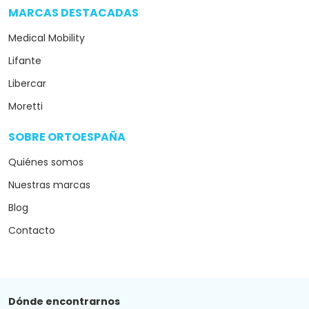
MARCAS DESTACADAS
arrow_drop_down
Medical Mobility
Lifante
Libercar
Moretti
SOBRE ORTOESPAÑA
arrow_drop_down
Quiénes somos
Nuestras marcas
Blog
Contacto
Dónde encontrarnos