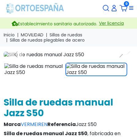
0
Ver licencia
Establecimiento sanitario autorizado.
Inicio
MOVILIDAD
Sillas de ruedas
Sillas de ruedas plegables de acero
search
Previous
Next
Silla de ruedas manual
Jazz S50
Marca
VERMEIREN
Referencia
Jazz S50
Silla de ruedas manual Jazz S50
, fabricada en