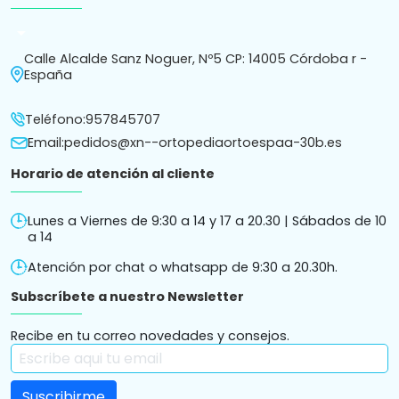
arrow_drop_down
Calle Alcalde Sanz Noguer, Nº5 CP: 14005 Córdoba r -
España
Teléfono:
957845707
Email:
pedidos@xn--ortopediaortoespaa-30b.es
Horario de atención al cliente
Lunes a Viernes de 9:30 a 14 y 17 a 20.30 | Sábados de 10
a 14
Atención por chat o whatsapp de 9:30 a 20.30h.
Subscríbete a nuestro Newsletter
Recibe en tu correo novedades y consejos.