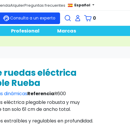
Español
tienda
Alquiler
Preguntas frecuentes
0
Consulta a un experto
Profesional
Marcas
e ruedas eléctrica
ble Rueba
s dinámicas
Referencia
R600
as eléctrica plegable robusta y muy
tan solo 61 cm de ancho total.
 extraíbles y regulables en profundidad.