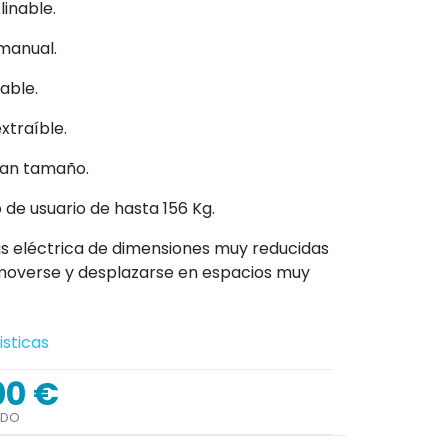
linable.
manual.
able.
xtraíble.
ran tamaño.
de usuario de hasta 156 Kg.
das eléctrica de dimensiones muy reducidas
moverse y desplazarse en espacios muy
isticas
00 €
IDO