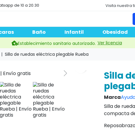
atsapp de 10 a 20.30
Visita nuestra 
caras
Baño
Infantil
Obesidad
Ver licencia
Establecimiento sanitario autorizado.
Silla de ruedas eléctrica plegable Rueba
search
Silla d
Next
plega
Marca
Ayuda
Silla de rued
compacta de 
Reposabrazos