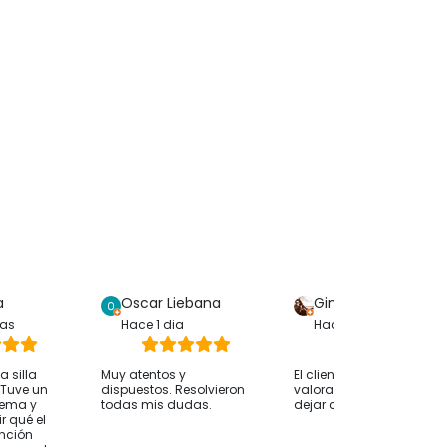
a
Oscar Liebana
Gina Bp
ras
Hace 1 dia
Hace 1 dia
 silla
Muy atentos y
El cliente solo ha
. Tuve un
dispuestos. Resolvieron
valorado su compra sin
lema y
todas mis dudas.
dejar comentarios
r qué el
ención