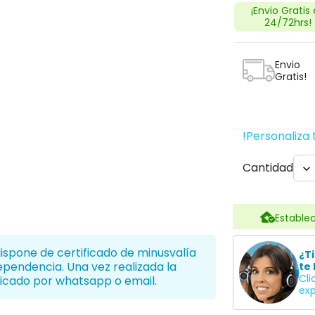
¡Envio Gratis
24/72hrs!
Envio
Gratis!
!Personaliza 
Cantidad

Establec
dispone de certificado de minusvalía
¿T
dependencia. Una vez realizada la
te 
Cli
icado por whatsapp o email.
exp