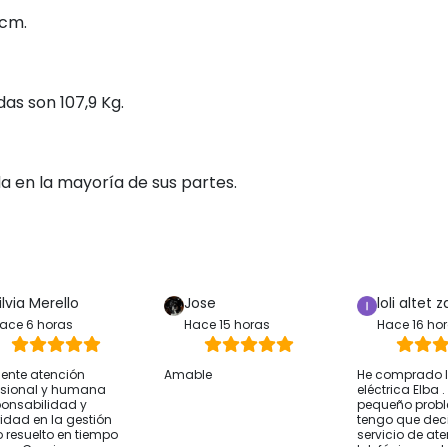
 cm.
idas son 107,9 Kg.
da en la mayoría de sus partes.
ilvia Merello
Jose
loli altet z
ace 6 horas
Hace 15 horas
Hace 16 ho
lente atención
Amable
He comprado la
esional y humana
eléctrica Elba 
onsabilidad y
pequeño prob
ridad en la gestión
tengo que deci
 resuelto en tiempo
servicio de at