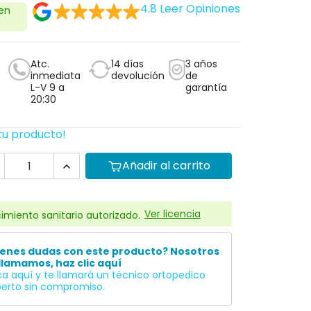
4.8
Leer Opiniones
 en
Atc.
14 días
3 años
inmediata
devolución
de
L-V 9 a
garantía
20:30
tu producto!
Añadir al carrito

Ver licencia
imiento sanitario autorizado.
ienes dudas con este producto? Nosotros
llamamos, haz clic aquí
ca aquí y te llamará un técnico ortopedico
erto sin compromiso.