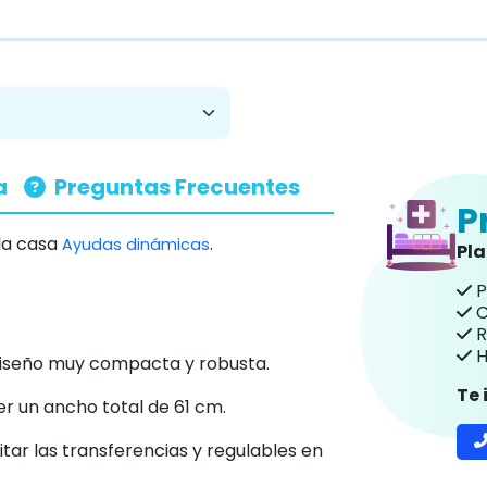
a
Preguntas Frecuentes
P
 la casa
.
Ayudas dinámicas
Pl
P
C
R
H
 diseño muy compacta y robusta.
Te
er un ancho total de 61 cm.
itar las transferencias y regulables en