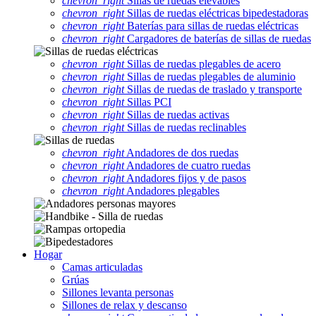
chevron_right
Sillas de ruedas elevables
chevron_right
Sillas de ruedas eléctricas bipedestadoras
chevron_right
Baterías para sillas de ruedas eléctricas
chevron_right
Cargadores de baterías de sillas de ruedas
chevron_right
Sillas de ruedas plegables de acero
chevron_right
Sillas de ruedas plegables de aluminio
chevron_right
Sillas de ruedas de traslado y transporte
chevron_right
Sillas PCI
chevron_right
Sillas de ruedas activas
chevron_right
Sillas de ruedas reclinables
chevron_right
Andadores de dos ruedas
chevron_right
Andadores de cuatro ruedas
chevron_right
Andadores fijos y de pasos
chevron_right
Andadores plegables
Hogar
Camas articuladas
Grúas
Sillones levanta personas
Sillones de relax y descanso