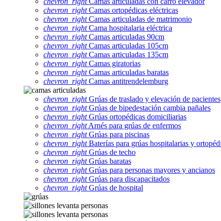
chevron_right
Camas articuladas con carro elevador
chevron_right
Camas ortopédicas eléctricas
chevron_right
Camas articuladas de matrimonio
chevron_right
Cama hospitalaria eléctrica
chevron_right
Camas articuladas 90cm
chevron_right
Camas articuladas 105cm
chevron_right
Camas articuladas 135cm
chevron_right
Camas giratorias
chevron_right
Camas articuladas baratas
chevron_right
Camas antitrendelemburg
chevron_right
Grúas de traslado y elevación de pacientes
chevron_right
Grúas de bipedestación cambia pañales
chevron_right
Grúas ortopédicas domiciliarias
chevron_right
Arnés para grúas de enfermos
chevron_right
Grúas para piscinas
chevron_right
Baterías para grúas hospitalarias y ortopéd
chevron_right
Grúas de techo
chevron_right
Grúas baratas
chevron_right
Grúas para personas mayores y ancianos
chevron_right
Grúas para discapacitados
chevron_right
Grúas de hospital