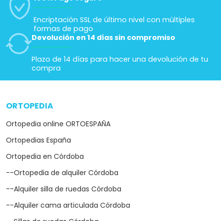
Encriptación SSL de último nivel con múltiples
formas de pago
Devolución en 14 días sin compromiso
Plazo de 14 días para hacer una devolución de tu
compra
ORTOPEDIA
arrow_drop_down
Ortopedia online ORTOESPAÑA
Ortopedias España
Ortopedia en Córdoba
--Ortopedia de alquiler Córdoba
--Alquiler silla de ruedas Córdoba
--Alquiler cama articulada Córdoba