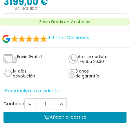
3199,00 €
IVA INCLUIDO
¡Envio Gratis en 2 a 4 días!
4.8
Leer Opiniones
Envio Gratis!
Atc. inmediata
L-V 9 a 20:30
14 días
3 años
devolución
de garantía
!Personaliza tu producto!
Cantidad


Añadir al carrito