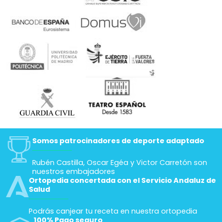
Somos patrocinadores de deporte adaptado
Rubén Castilla, Oscar Egéa y Victor Carretón son
nuestros embajadores
Ortopedia concertada con el Servicio Andaluz de
Salud
Podrás canjear tu receta en nuestra ortopedia
100% Pago seguro