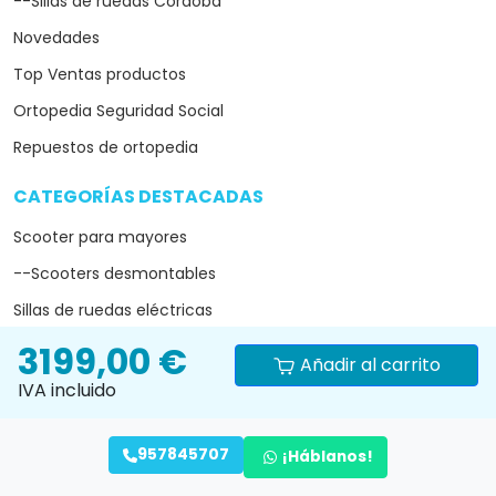
--Sillas de ruedas Córdoba
Novedades
Top Ventas productos
Ortopedia Seguridad Social
Repuestos de ortopedia
CATEGORÍAS DESTACADAS
arrow_drop_down
Scooter para mayores
--Scooters desmontables
Sillas de ruedas eléctricas
--Silla eléctrica plegable
3199,00 €
Añadir al carrito
--Silla de ruedas eléctrica ultraligera
IVA incluido
Sillas de ruedas
957845707
Grúas eléctricas para enfermos
¡Háblanos!
--Grúas de traslado