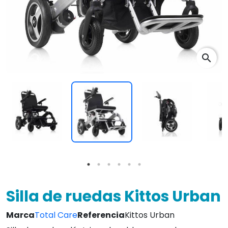
search
Silla de ruedas Kittos Urban
Marca
Total Care
Referencia
Kittos Urban