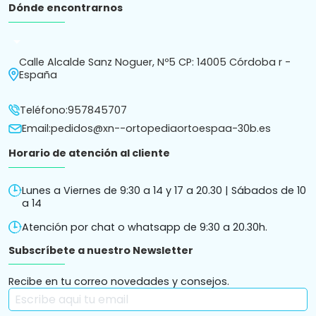
Dónde encontrarnos
arrow_drop_down
Calle Alcalde Sanz Noguer, Nº5 CP: 14005 Córdoba r -
España
Teléfono:
957845707
Email:
pedidos@xn--ortopediaortoespaa-30b.es
Horario de atención al cliente
Lunes a Viernes de 9:30 a 14 y 17 a 20.30 | Sábados de 10
a 14
Atención por chat o whatsapp de 9:30 a 20.30h.
Subscríbete a nuestro Newsletter
Recibe en tu correo novedades y consejos.