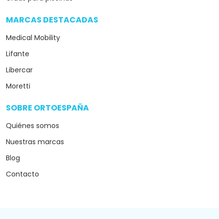
MARCAS DESTACADAS
arrow_drop_down
Medical Mobility
Lifante
Libercar
Moretti
SOBRE ORTOESPAÑA
arrow_drop_down
Quiénes somos
Nuestras marcas
Blog
Contacto