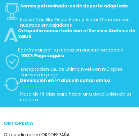
Somos patrocinadores de deporte adaptado
Rubén Castilla, Oscar Egéa y Victor Carretón son
nuestros embajadores
Ortopedia concertada con el Servicio Andaluz de
Salud
Podrás canjear tu receta en nuestra ortopedia
100% Pago seguro
Encriptación SSL de último nivel con múltiples
formas de pago
Devolución en 14 días sin compromiso
Plazo de 14 días para hacer una devolución de tu
compra
ORTOPEDIA
arrow_drop_down
Ortopedia online ORTOESPAÑA