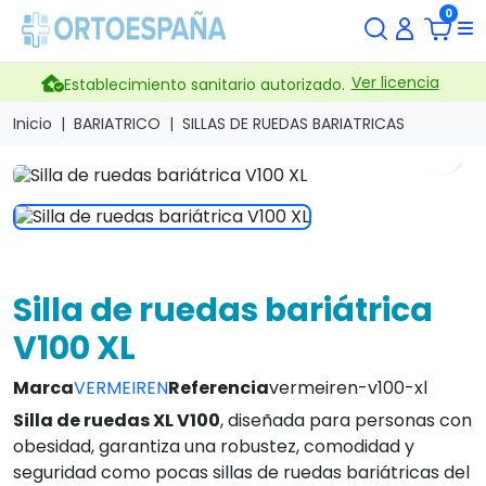
0
Ver licencia
Establecimiento sanitario autorizado.
Inicio
BARIATRICO
SILLAS DE RUEDAS BARIATRICAS
search
Silla de ruedas bariátrica
V100 XL
Marca
VERMEIREN
Referencia
vermeiren-v100-xl
Silla de ruedas XL V100
, diseñada para personas con
obesidad, garantiza una robustez, comodidad y
seguridad como pocas sillas de ruedas bariátricas del